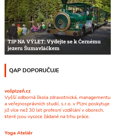
TIP NA VÝLET: Vydejte se k Černému
jezeru Šumavláčkem
QAP DOPORUČUJE
vošplzeň.cz
Vyšší odborná škola zdravotnická, managementu
a veřejnosprávních studií, s.r.o. v Plzni poskytuje
již více než 30 let profesní vzdělání v oborech,
které jsou vysoce žádané na trhu práce.
Yoga Ateliér