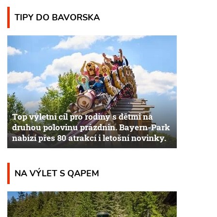
TIPY DO BAVORSKA
Top výletní cíl pro rodiny s dětmi na
druhou polovinu prázdnin. Bayern-Park
nabízí přes 80 atrakcí i letošní novinky.
NA VÝLET S QAPEM