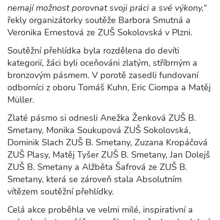
nemají možnost porovnat svoji práci a své výkony,“
řekly organizátorky soutěže Barbora Smutná a
Veronika Ernestová ze ZUŠ Sokolovská v Plzni.
Soutěžní přehlídka byla rozdělena do devíti
kategorií, žáci byli oceňováni zlatým, stříbrným a
bronzovým pásmem. V porotě zasedli fundovaní
odborníci z oboru Tomáš Kuhn, Eric Ciompa a Matěj
Müller.
Zlaté pásmo si odnesli Anežka Ženková ZUŠ B.
Smetany, Monika Soukupová ZUŠ Sokolovská,
Dominik Slach ZUŠ B. Smetany, Zuzana Kropáčová
ZUŠ Plasy, Matěj Tyšer ZUŠ B. Smetany, Jan Dolejš
ZUŠ B. Smetany a Alžběta Šafrová ze ZUŠ B.
Smetany, která se zároveň stala Absolutním
vítězem soutěžní přehlídky.
Celá akce proběhla ve velmi milé, inspirativní a