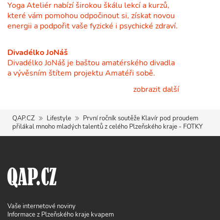
Yoga Ateliér nabízí širokou škálu lekcí a kurzů,
které vám pomohou odpočinout si, získat novou
energii a podpořit vaše fyzické i psychické zdraví.
Divadélko JoNáš
Divadélko JoNáš je baštou amatérského divadla
a vývěsním štítem projektu Amatéři sobě.
zobrazit další
QAP.CZ
Lifestyle
První ročník soutěže Klavír pod proudem
přilákal mnoho mladých talentů z celého Plzeňského kraje - FOTKY
Vaše internetové noviny
Informace z Plzeňského kraje kvapem