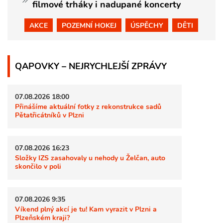
filmové trháky i nadupané koncerty
AKCE
POZEMNÍ HOKEJ
ÚSPĚCHY
DĚTI
QAPOVKY – NEJRYCHLEJŠÍ ZPRÁVY
07.08.2026 18:00
Přinášíme aktuální fotky z rekonstrukce sadů
Pětatřicátníků v Plzni
07.08.2026 16:23
Složky IZS zasahovaly u nehody u Želčan, auto
skončilo v poli
07.08.2026 9:35
Víkend plný akcí je tu! Kam vyrazit v Plzni a
Plzeňském kraji?