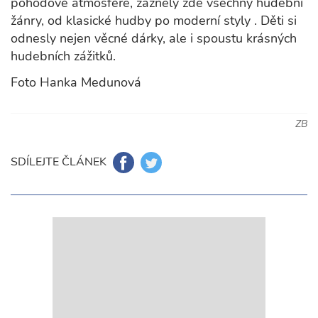
pohodové atmosféře, zazněly zde všechny hudební
žánry, od klasické hudby po moderní styly . Děti si
odnesly nejen věcné dárky, ale i spoustu krásných
hudebních zážitků.
Foto Hanka Medunová
ZB
SDÍLEJTE ČLÁNEK