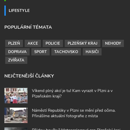
LIFESTYLE
POPULÁRNÍ TÉMATA
PLZEŇ
AKCE
POLICIE
PLZEŇSKÝ KRAJ
NEHODY
DOPRAVA
SPORT
TACHOVSKO
HASIČI
ZVÍŘATA
NEJČTENĚJŠÍ ČLÁNKY
Víkend plný akcí je tu! Kam vyrazit v Plzni a v
Plzeňském kraji?
Náměstí Republiky v Plzni se mění před očima.
Přinášíme aktuální fotografie z místa