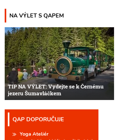
NA VÝLET S QAPEM
TIP NA VÝLET: Vydejte se k Černému
jezeru Šumavláčkem
QAP DOPORUČUJE
Yoga Ateliér