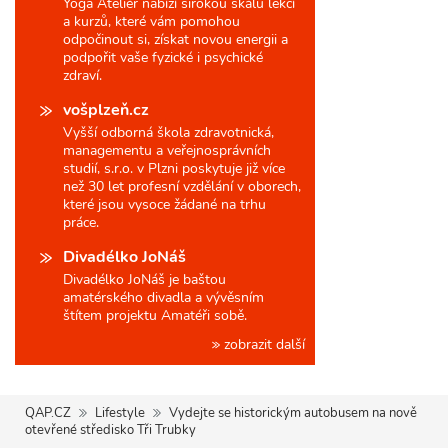
Yoga Ateliér nabízí širokou škálu lekcí
a kurzů, které vám pomohou
odpočinout si, získat novou energii a
podpořit vaše fyzické i psychické
zdraví.
vošplzeň.cz
Vyšší odborná škola zdravotnická,
managementu a veřejnosprávních
studií, s.r.o. v Plzni poskytuje již více
než 30 let profesní vzdělání v oborech,
které jsou vysoce žádané na trhu
práce.
Divadélko JoNáš
Divadélko JoNáš je baštou
amatérského divadla a vývěsním
štítem projektu Amatéři sobě.
zobrazit další
QAP.CZ
Lifestyle
Vydejte se historickým autobusem na nově
otevřené středisko Tři Trubky