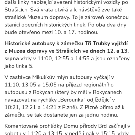
další linky nabízející svezení historickými vozidly po
Strašicích. Svá vrata otvírá a k návštěvě zve také
strašické Muzeum dopravy. To je zároveň konečnou
stanicí obecních historických linek. Po oba dva dny
bude otevřeno mezi 10. a 17. hodinou.
Historické autobusy k zámečku Tři Trubky vyjíždí
z Muzea dopravy ve Strašicích ve dnech 12. a 13.
srpna
vždy v 11:00, 12:55 a 14:55 a jsou označeny
jako linka 5.
V zastávce Mikulíkův mlýn autobusy vyčkají v
11:10, 13:05 a 15:05 na příjezd regionálního
autobusu z Rokycan (který by měl v Rokycanech
navazovat na rychlíky „Berounka“ odjíždějící v
10:21, 12:21 a 14:21 z Plzně). Z Plzně přímo až k
zámečku se tak dostanete jen za jednu hodinu.
Komentované prohlídky Domu přírody Brd začínají v
sobotu v 11:20 a 13:15, v neděli pak v 15:15, vždy