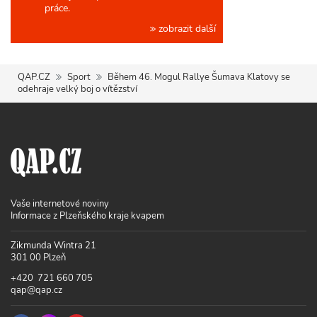
práce.
zobrazit další
QAP.CZ
Sport
Během 46. Mogul Rallye Šumava Klatovy se
odehraje velký boj o vítězství
Vaše internetové noviny
Informace z Plzeňského kraje kvapem
Zikmunda Wintra 21
301 00 Plzeň
+420 721 660 705
qap@qap.cz