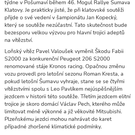
týdne v Pošumaví během 46. Mogul Rallye Šumava
Klatovy. Je prakticky jisté, že při klatovské soutěži
přijde o své vedení v šampionátu Jan Kopecký,
který se soutěže nezúčastní. Tato skutečnost bude
bezesporu velkou výzvou pro hlavní trojici adeptů
na vítězství.
Loňský vítěz Pavel Valoušek vyměnil Škodu Fabii
S2000 za konkurenční Peugeot 206 S2000
renomované stáje Kronos racing. Opačnou změnu
vozu provedl pro letošní sezonu Roman Kresta, a
pokud letošní Šumavu vyhraje, stane se se čtyřmi
vítězstvími spolu s Leo Pavlíkem nejúspěšnějším
jezdcem v historii této soutěže. Třetím jezdcem elitní
trojice je skoro domácí Václav Pech, kterého může
limitovat méně výkonné a již věkovité Mitsubishi.
Plzeňskému jezdci mohou nahrávat do karet
případné zhoršené klimatické podmínky.