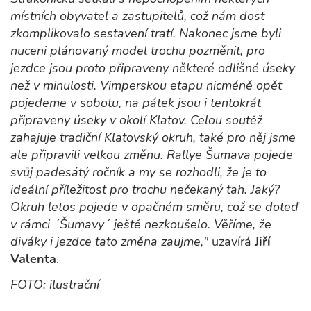
místních obyvatel a zastupitelů, což nám dost
zkomplikovalo sestavení tratí. Nakonec jsme byli
nuceni plánovaný model trochu pozměnit, pro
jezdce jsou proto připraveny některé odlišné úseky
než v minulosti. Vimperskou etapu nicméně opět
pojedeme v sobotu, na pátek jsou i tentokrát
připraveny úseky v okolí Klatov. Celou soutěž
zahajuje tradiční Klatovský okruh, také pro něj jsme
ale připravili velkou změnu. Rallye Šumava pojede
svůj padesátý ročník a my se rozhodli, že je to
ideální příležitost pro trochu nečekaný tah. Jaký?
Okruh letos pojede v opačném směru, což se doteď
v rámci ´Šumavy´ ještě nezkoušelo. Věříme, že
diváky i jezdce tato změna zaujme,"
uzavírá
Jiří
Valenta
.
FOTO: ilustrační