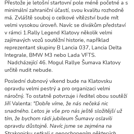
Přestože je letošní startovní pole méně početné a s
minimální zahraniční účastí, svou kvalitu rozhodně
má. Zvláště souboj o celkové vítězství bude mít
velmi vysokou úroveň. Navíc se divákům představí
v rámci 1.Rally Legend Klatovy několik velmi
zajímavých vozů soutěžní historie, například
reprezentant skupiny B Lancia 037, Lancia Delta
Integrale, BMW M3 nebo Lada VFTS.
Nadcházející 46. Mogul Rallye Šumava Klatovy
určitě nudit nebude.
Poslední dubnový víkend bude na Klatovsku
opravdu velmi pestrý a pro organizaci velmi
náročný. To ostatně potvrzuje i ředitel obou soutěží
Jiří Valenta:
"Dobře víme, že nás nečeká nic
snadného. Letos je vše pro nás ještě složitější už
tím, že bychom rádi jubileum Šumavy oslavili
opravdu důstojně. Navíc jsme se zejména na
Strakonicku setkali s nepochopením některých