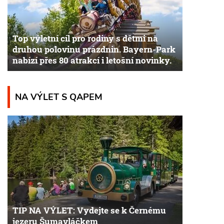
Top výletní cíl pro rodiny s dětmi na
druhou polovinu prázdnin. Bayern-Park
nabízí přes 80 atrakcí i letošní novinky.
NA VÝLET S QAPEM
TIP NA VÝLET: Vydejte se k Černému
jezeru Šumavláčkem