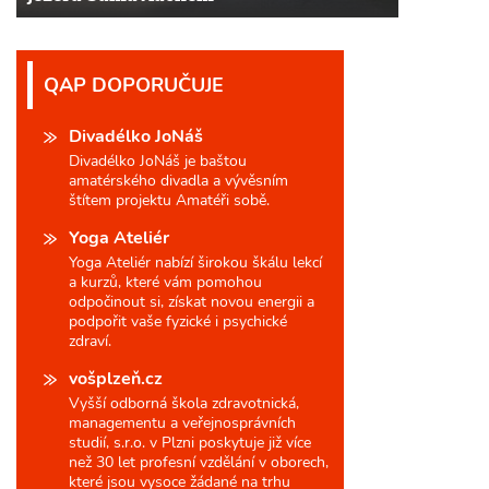
QAP DOPORUČUJE
Divadélko JoNáš
Divadélko JoNáš je baštou
amatérského divadla a vývěsním
štítem projektu Amatéři sobě.
Yoga Ateliér
Yoga Ateliér nabízí širokou škálu lekcí
a kurzů, které vám pomohou
odpočinout si, získat novou energii a
podpořit vaše fyzické i psychické
zdraví.
vošplzeň.cz
Vyšší odborná škola zdravotnická,
managementu a veřejnosprávních
studií, s.r.o. v Plzni poskytuje již více
než 30 let profesní vzdělání v oborech,
které jsou vysoce žádané na trhu