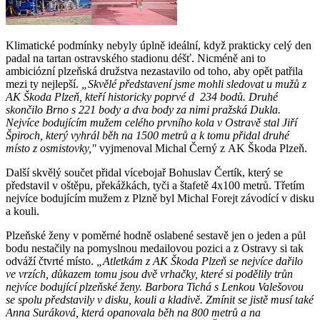
Klimatické podmínky nebyly úplně ideální, když prakticky celý den
padal na tartan ostravského stadionu déšť. Nicméně ani to
ambiciózní plzeňská družstva nezastavilo od toho, aby opět patřila
mezi ty nejlepší.
„Skvělé představení jsme mohli sledovat u mužů z
AK Škoda Plzeň, kteří historicky poprvé d 234 bodů. Druhé
skončilo Brno s 221 body a dva body za nimi pražská Dukla.
Nejvíce bodujícím mužem celého prvního kola v Ostravě stal Jiří
Špiroch, který vyhrál běh na 1500 metrů a k tomu přidal druhé
místo z osmistovky,"
vyjmenoval Michal Černý z AK Škoda Plzeň.
Další skvělý součet přidal vícebojař Bohuslav Čertík, který se
představil v oštěpu, překážkách, tyči a štafetě 4x100 metrů. Třetím
nejvíce bodujícím mužem z Plzně byl Michal Forejt závodící v disku
a kouli.
Plzeňské ženy v poměrné hodně oslabené sestavě jen o jeden a půl
bodu nestačily na pomyslnou medailovou pozici a z Ostravy si tak
odváží čtvrté místo.
„Atletkám z AK Škoda Plzeň se nejvíce dařilo
ve vrzích, důkazem tomu jsou dvě vrhačky, které si podělily trůn
nejvíce bodující plzeňské ženy. Barbora Tichá s Lenkou Valešovou
se spolu představily v disku, kouli a kladivě. Zmínit se jistě musí také
Anna Suráková, která opanovala běh na 800 metrů a na