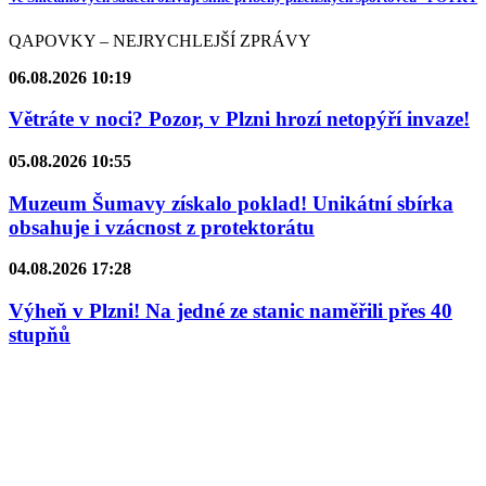
QAPOVKY – NEJRYCHLEJŠÍ ZPRÁVY
06.08.2026 10:19
Větráte v noci? Pozor, v Plzni hrozí netopýří invaze!
05.08.2026 10:55
Muzeum Šumavy získalo poklad! Unikátní sbírka
obsahuje i vzácnost z protektorátu
04.08.2026 17:28
Výheň v Plzni! Na jedné ze stanic naměřili přes 40
stupňů