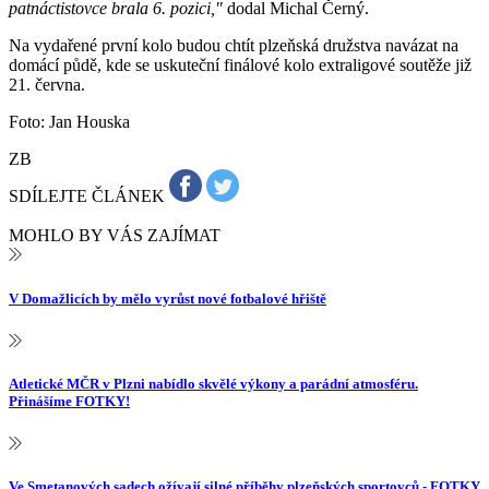
patnáctistovce brala 6. pozici,"
dodal Michal Černý.
Na vydařené první kolo budou chtít plzeňská družstva navázat na
domácí půdě, kde se uskuteční finálové kolo extraligové soutěže již
21. června.
Foto: Jan Houska
ZB
SDÍLEJTE ČLÁNEK
MOHLO BY VÁS ZAJÍMAT
V Domažlicích by mělo vyrůst nové fotbalové hřiště
Atletické MČR v Plzni nabídlo skvělé výkony a parádní atmosféru.
Přinášíme FOTKY!
Ve Smetanových sadech ožívají silné příběhy plzeňských sportovců - FOTKY