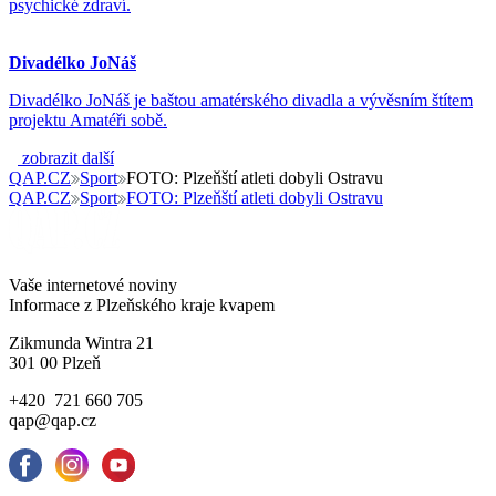
psychické zdraví.
Divadélko JoNáš
Divadélko JoNáš je baštou amatérského divadla a vývěsním štítem
projektu Amatéři sobě.
zobrazit další
QAP.CZ
Sport
FOTO: Plzeňští atleti dobyli Ostravu
QAP.CZ
Sport
FOTO: Plzeňští atleti dobyli Ostravu
Vaše internetové noviny
Informace z Plzeňského kraje kvapem
Zikmunda Wintra 21
301 00 Plzeň
+420 721 660 705
qap@qap.cz