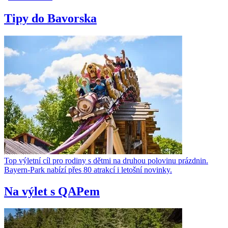
Tipy do Bavorska
Top výletní cíl pro rodiny s dětmi na druhou polovinu prázdnin.
Bayern-Park nabízí přes 80 atrakcí i letošní novinky.
Na výlet s QAPem