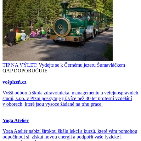
TIP NA VÝLET: Vydejte se k Černému jezeru Šumavláčkem
QAP DOPORUČUJE
vošplzeň.cz
Vyšší odborná škola zdravotnická, managementu a veřejnosprávních
studií, s.r.o. v Plzni poskytuje již více než 30 let profesní vzdělání
v oborech, které jsou vysoce žádané na trhu práce.
Yoga Ateliér
Yoga Ateliér nabízí širokou škálu lekcí a kurzů, které vám pomohou
odpočinout si, získat novou energii a podpořit vaše fyzické i