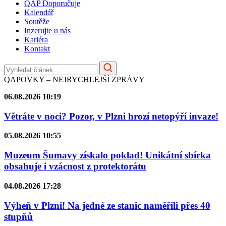
QAP Doporučuje
Kalendář
Soutěže
Inzerujte u nás
Kariéra
Kontakt
QAPOVKY – NEJRYCHLEJŠÍ ZPRÁVY
06.08.2026 10:19
Větráte v noci? Pozor, v Plzni hrozí netopýří invaze!
05.08.2026 10:55
Muzeum Šumavy získalo poklad! Unikátní sbírka
obsahuje i vzácnost z protektorátu
04.08.2026 17:28
Výheň v Plzni! Na jedné ze stanic naměřili přes 40
stupňů