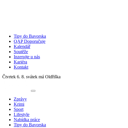
Tipy do Bavorska
QAP Doporučuje
Kalendář
Soutěže
Inzerujte u nás
Kariéra
Kontakt
Čtvrtek 6. 8.
svátek má Oldřiška
Zprávy
Krimi
Sport
Lifestyle
Nabídka práce
Tipy do Bavorska