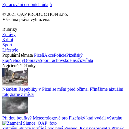
Zpracování osobních údajů
© 2021 QAP PRODUCTION s.r.o.
Všechna práva vyhrazena.
Rubriky
Zprávy
Krimi
Sport
Lifestyle
Populární témata
Plzeň
Akce
Policie
Plzeňský
kraj
Nehody
Doprava
Sport
Tachovsko
Hasiči
zvířata
Nejčtenější články
Náměstí Republiky v Plzni se mění před očima. Přinášíme aktuální
fotografie z místa
Přijdou bouřky? Meteorologové pro Plzeňský kraj vydali výstrahu
Zatmění Slunce vystřídá noc plná Perseid. Kdy pozorovat z Plzně?