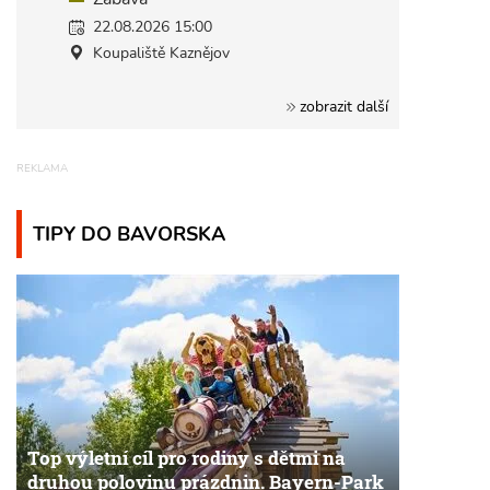
22.08.2026 15:00
Koupaliště Kaznějov
zobrazit další
TIPY DO BAVORSKA
Top výletní cíl pro rodiny s dětmi na
druhou polovinu prázdnin. Bayern-Park