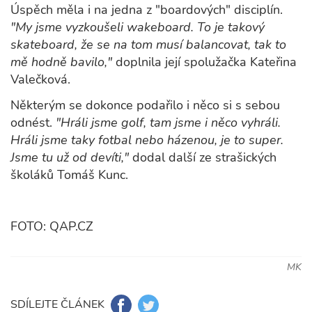
Úspěch měla i na jedna z "boardových" disciplín.
"My jsme vyzkoušeli wakeboard. To je takový
skateboard, že se na tom musí balancovat, tak to
mě hodně bavilo,"
doplnila její spolužačka Kateřina
Valečková.
Některým se dokonce podařilo i něco si s sebou
odnést.
"Hráli jsme golf, tam jsme i něco vyhráli.
Hráli jsme taky fotbal nebo házenou, je to super.
Jsme tu už od devíti,"
dodal další ze strašických
školáků Tomáš Kunc.
FOTO: QAP.CZ
MK
SDÍLEJTE ČLÁNEK