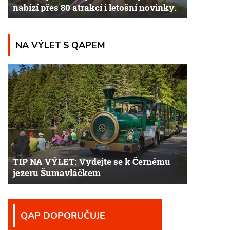
nabízí přes 80 atrakcí i letošní novinky.
NA VÝLET S QAPEM
TIP NA VÝLET: Vydejte se k Černému
jezeru Šumavláčkem
QAP DOPORUČUJE