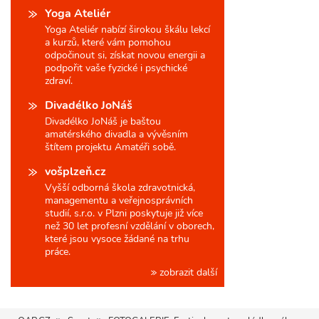
Yoga Ateliér
Yoga Ateliér nabízí širokou škálu lekcí
a kurzů, které vám pomohou
odpočinout si, získat novou energii a
podpořit vaše fyzické i psychické
zdraví.
Divadélko JoNáš
Divadélko JoNáš je baštou
amatérského divadla a vývěsním
štítem projektu Amatéři sobě.
vošplzeň.cz
Vyšší odborná škola zdravotnická,
managementu a veřejnosprávních
studií, s.r.o. v Plzni poskytuje již více
než 30 let profesní vzdělání v oborech,
které jsou vysoce žádané na trhu
práce.
zobrazit další