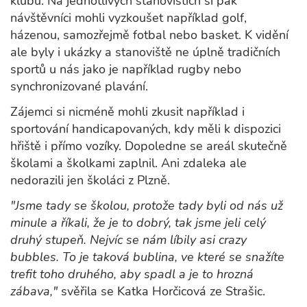
klubů. Na jednotlivých stanovištích si pak
návštěvníci mohli vyzkoušet například golf,
házenou, samozřejmě fotbal nebo basket. K vidění
ale byly i ukázky a stanoviště ne úplně tradičních
sportů u nás jako je například rugby nebo
synchronizované plavání.
Zájemci si nicméně mohli zkusit například i
sportování handicapovaných, kdy měli k dispozici
hřiště i přímo vozíky. Dopoledne se areál skutečně
školami a školkami zaplnil. Ani zdaleka ale
nedorazili jen školáci z Plzně.
"Jsme tady se školou, protože tady byli od nás už
minule a říkali, že je to dobrý, tak jsme jeli celý
druhý stupeň. Nejvíc se nám líbily asi crazy
bubbles. To je taková bublina, ve které se snažíte
trefit toho druhého, aby spadl a je to hrozná
zábava,"
svěřila se Katka Horčicová ze Strašic.