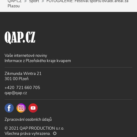
QAP.CZ
Sport
FOTOGALERIE: Festival sportu ovládl areál za
Plazou
Vaše internetové noviny
Informace z Plzeňského kraje kvapem
Zikmunda Wintra 21
301 00 Plzeň
+420 721 660 705
qap@qap.cz
Zpracování osobních údajů
© 2021 QAP PRODUCTION s.r.o.
Všechna práva vyhrazena.