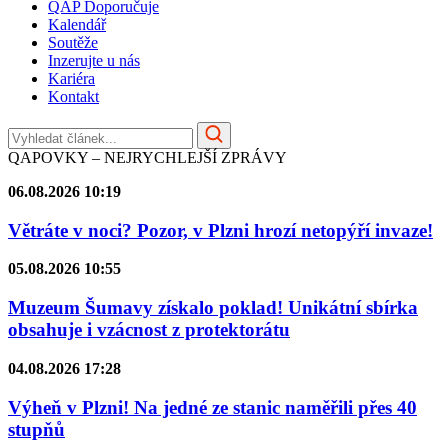
QAP Doporučuje
Kalendář
Soutěže
Inzerujte u nás
Kariéra
Kontakt
QAPOVKY – NEJRYCHLEJŠÍ ZPRÁVY
06.08.2026 10:19
Větráte v noci? Pozor, v Plzni hrozí netopýří invaze!
05.08.2026 10:55
Muzeum Šumavy získalo poklad! Unikátní sbírka
obsahuje i vzácnost z protektorátu
04.08.2026 17:28
Výheň v Plzni! Na jedné ze stanic naměřili přes 40
stupňů