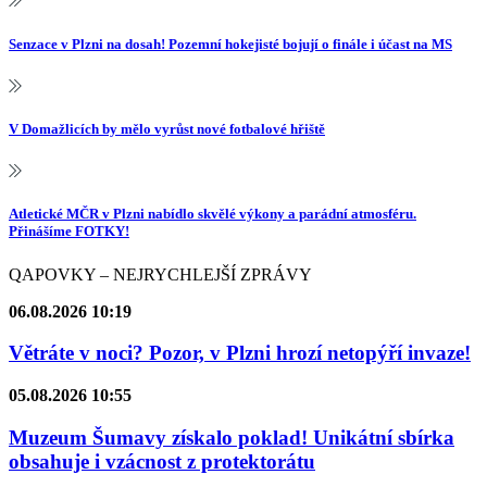
Senzace v Plzni na dosah! Pozemní hokejisté bojují o finále i účast na MS
V Domažlicích by mělo vyrůst nové fotbalové hřiště
Atletické MČR v Plzni nabídlo skvělé výkony a parádní atmosféru.
Přinášíme FOTKY!
QAPOVKY – NEJRYCHLEJŠÍ ZPRÁVY
06.08.2026 10:19
Větráte v noci? Pozor, v Plzni hrozí netopýří invaze!
05.08.2026 10:55
Muzeum Šumavy získalo poklad! Unikátní sbírka
obsahuje i vzácnost z protektorátu