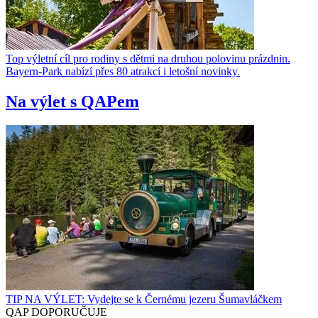
Top výletní cíl pro rodiny s dětmi na druhou polovinu prázdnin.
Bayern-Park nabízí přes 80 atrakcí i letošní novinky.
Na výlet s QAPem
TIP NA VÝLET: Vydejte se k Černému jezeru Šumavláčkem
QAP DOPORUČUJE