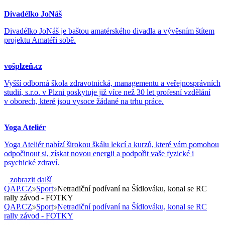
Divadélko JoNáš
Divadélko JoNáš je baštou amatérského divadla a vývěsním štítem
projektu Amatéři sobě.
vošplzeň.cz
Vyšší odborná škola zdravotnická, managementu a veřejnosprávních
studií, s.r.o. v Plzni poskytuje již více než 30 let profesní vzdělání
v oborech, které jsou vysoce žádané na trhu práce.
Yoga Ateliér
Yoga Ateliér nabízí širokou škálu lekcí a kurzů, které vám pomohou
odpočinout si, získat novou energii a podpořit vaše fyzické i
psychické zdraví.
zobrazit další
QAP.CZ
Sport
Netradiční podívaní na Šídlováku, konal se RC
rally závod - FOTKY
QAP.CZ
Sport
Netradiční podívaní na Šídlováku, konal se RC
rally závod - FOTKY