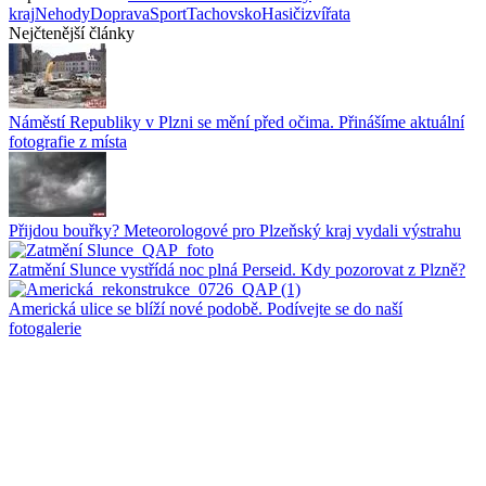
kraj
Nehody
Doprava
Sport
Tachovsko
Hasiči
zvířata
Nejčtenější články
Náměstí Republiky v Plzni se mění před očima. Přinášíme aktuální
fotografie z místa
Přijdou bouřky? Meteorologové pro Plzeňský kraj vydali výstrahu
Zatmění Slunce vystřídá noc plná Perseid. Kdy pozorovat z Plzně?
Americká ulice se blíží nové podobě. Podívejte se do naší
fotogalerie