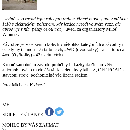
"Jedná se o závod typu rally pro radiem řízené modely aut v měřítku
1:10 s elektrickým pohonem, kdy jezdec nesedí ve svém voze, ale
absolvuje s ním pěšky celou trať,"
uvedl za organizátory Miloš
Wimmer.
Závod se jel v celkem 6 kolech v několika kategoriích a závodily i
celé týmy (Junioři - 7 startujících, 2WD (dvoukolky) - 2 startující a
4wd (čtyřkolky) - 42 startujících).
Kromě samotného závodu proběhly i ukázky dalších odvětví
automobilového modelářství. K vidění byly Mini Z, OFF ROAD a
stavební stroje, pochopitelně vše řízené radiem.
foto: Michaela Květová
MH
SDÍLEJTE ČLÁNEK
MOHLO BY VÁS ZAJÍMAT