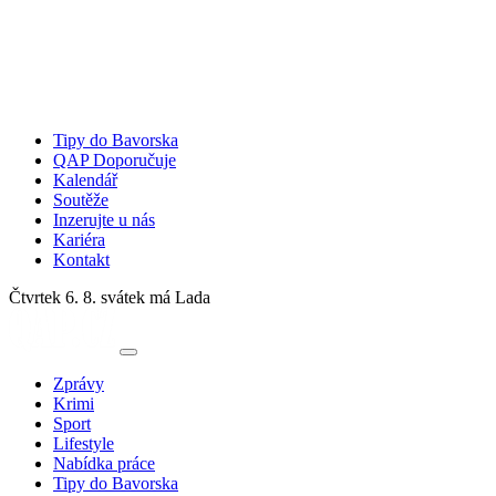
Tipy do Bavorska
QAP Doporučuje
Kalendář
Soutěže
Inzerujte u nás
Kariéra
Kontakt
Čtvrtek 6. 8.
svátek má Lada
Zprávy
Krimi
Sport
Lifestyle
Nabídka práce
Tipy do Bavorska