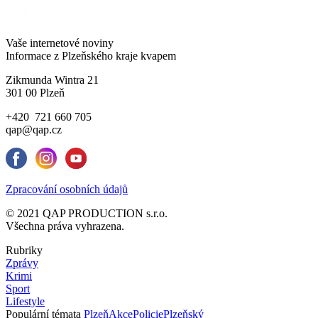
Vaše internetové noviny
Informace z Plzeňského kraje kvapem
Zikmunda Wintra 21
301 00 Plzeň
+420 721 660 705
qap@qap.cz
Zpracování osobních údajů
© 2021 QAP PRODUCTION s.r.o.
Všechna práva vyhrazena.
Rubriky
Zprávy
Krimi
Sport
Lifestyle
Populární témata
Plzeň
Akce
Policie
Plzeňský