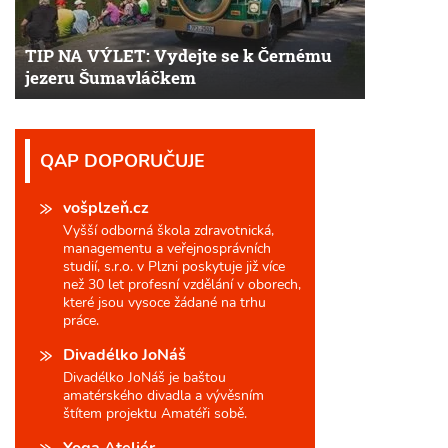
TIP NA VÝLET: Vydejte se k Černému
jezeru Šumavláčkem
QAP DOPORUČUJE
vošplzeň.cz
Vyšší odborná škola zdravotnická,
managementu a veřejnosprávních
studií, s.r.o. v Plzni poskytuje již více
než 30 let profesní vzdělání v oborech,
které jsou vysoce žádané na trhu
práce.
Divadélko JoNáš
Divadélko JoNáš je baštou
amatérského divadla a vývěsním
štítem projektu Amatéři sobě.
Yoga Ateliér