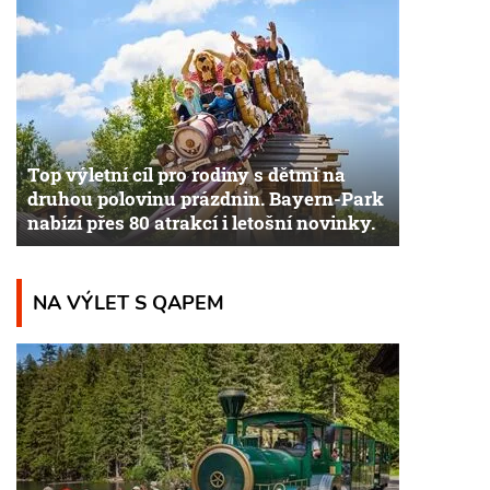
Top výletní cíl pro rodiny s dětmi na
druhou polovinu prázdnin. Bayern-Park
nabízí přes 80 atrakcí i letošní novinky.
NA VÝLET S QAPEM