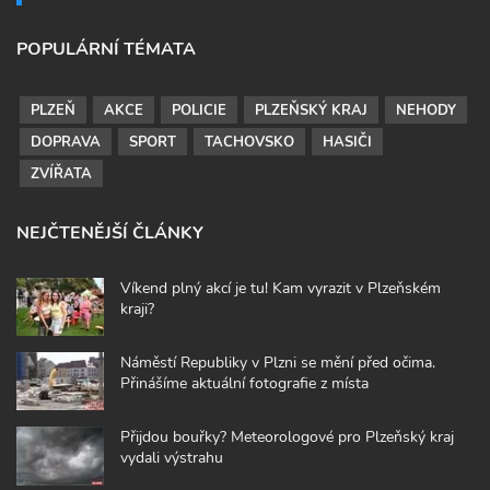
POPULÁRNÍ TÉMATA
PLZEŇ
AKCE
POLICIE
PLZEŇSKÝ KRAJ
NEHODY
DOPRAVA
SPORT
TACHOVSKO
HASIČI
ZVÍŘATA
NEJČTENĚJŠÍ ČLÁNKY
Víkend plný akcí je tu! Kam vyrazit v Plzeňském
kraji?
Náměstí Republiky v Plzni se mění před očima.
Přinášíme aktuální fotografie z místa
Přijdou bouřky? Meteorologové pro Plzeňský kraj
vydali výstrahu