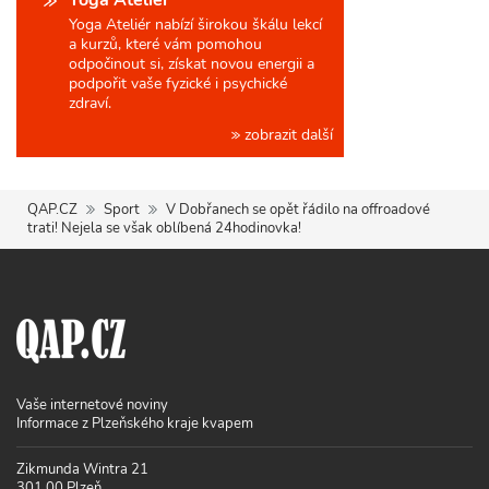
Yoga Ateliér nabízí širokou škálu lekcí
a kurzů, které vám pomohou
odpočinout si, získat novou energii a
podpořit vaše fyzické i psychické
zdraví.
zobrazit další
QAP.CZ
Sport
V Dobřanech se opět řádilo na offroadové
trati! Nejela se však oblíbená 24hodinovka!
Vaše internetové noviny
Informace z Plzeňského kraje kvapem
Zikmunda Wintra 21
301 00 Plzeň