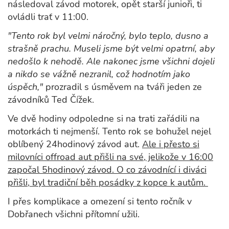
následoval závod motorek, opět starší junioři, ti
ovládli trať v 11:00.
"Tento rok byl velmi náročný, bylo teplo, dusno a
strašně prachu. Museli jsme být velmi opatrní, aby
nedošlo k nehodě. Ale nakonec jsme všichni dojeli
a nikdo se vážně nezranil, což hodnotím jako
úspěch,"
prozradil s úsměvem na tváři jeden ze
závodníků Ted Čížek.
Ve dvě hodiny odpoledne si na trati zařádili na
motorkách ti nejmenší. Tento rok se bohužel nejel
oblíbený 24hodinový závod
aut.
Ale i přesto si
milovníci offroad aut přišli na své, jelikože v 16:00
započal 5hodinový závod. O co závodnící i diváci
přišli, byl tradiční běh posádky z kopce k autům.
I přes komplikace a omezení si tento ročník v
Dobřanech všichni přítomní užili.