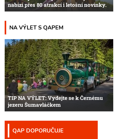
nabízí přes 80 atrakcí i letošní novinky.
NA VÝLET S QAPEM
TIP NA VÝLET: Vydejte se k Černému
jezeru Šumavláčkem
QAP DOPORUČUJE