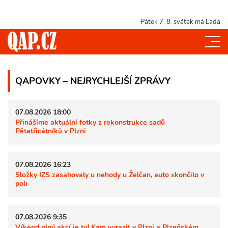
Pátek 7. 8.
svátek má Lada
QAPOVKY – NEJRYCHLEJŠÍ ZPRÁVY
07.08.2026 18:00
Přinášíme aktuální fotky z rekonstrukce sadů
Pětatřicátníků v Plzni
07.08.2026 16:23
Složky IZS zasahovaly u nehody u Želčan, auto skončilo v
poli
07.08.2026 9:35
Víkend plný akcí je tu! Kam vyrazit v Plzni a Plzeňském