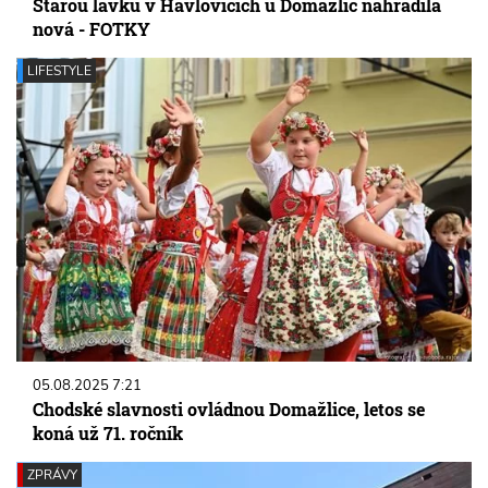
Starou lávku v Havlovicích u Domažlic nahradila
nová - FOTKY
LIFESTYLE
05.08.2025 7:21
Chodské slavnosti ovládnou Domažlice, letos se
koná už 71. ročník
ZPRÁVY