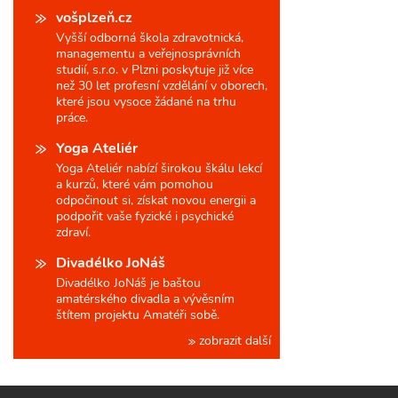
vošplzeň.cz
Vyšší odborná škola zdravotnická,
managementu a veřejnosprávních
studií, s.r.o. v Plzni poskytuje již více
než 30 let profesní vzdělání v oborech,
které jsou vysoce žádané na trhu
práce.
Yoga Ateliér
Yoga Ateliér nabízí širokou škálu lekcí
a kurzů, které vám pomohou
odpočinout si, získat novou energii a
podpořit vaše fyzické i psychické
zdraví.
Divadélko JoNáš
Divadélko JoNáš je baštou
amatérského divadla a vývěsním
štítem projektu Amatéři sobě.
zobrazit další