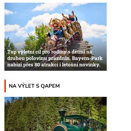
Top výletní cíl pro rodiny s dětmi na
druhou polovinu prázdnin. Bayern-Park
nabízí přes 80 atrakcí i letošní novinky.
NA VÝLET S QAPEM