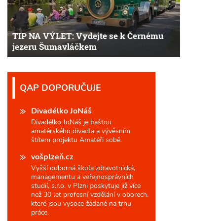
TIP NA VÝLET: Vydejte se k Černému
jezeru Šumavláčkem
QAP DOPORUČUJE
Divadélko JoNáš
Divadélko JoNáš je baštou
amatérského divadla a vývěsním
štítem projektu Amatéři sobě.
vošplzeň.cz
Vyšší odborná škola zdravotnická,
managementu a veřejnosprávních
studií, s.r.o. v Plzni poskytuje již více
než 30 let profesní vzdělání v oborech,
které jsou vysoce žádané na trhu
práce.