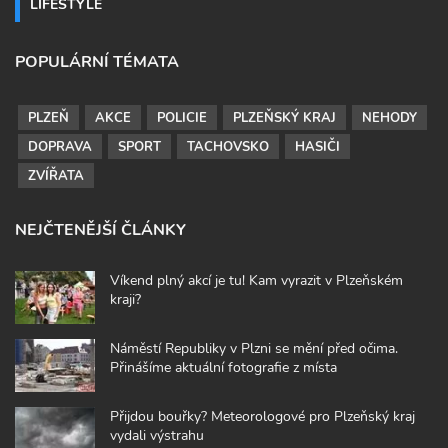
LIFESTYLE
POPULÁRNÍ TÉMATA
PLZEŇ
AKCE
POLICIE
PLZEŇSKÝ KRAJ
NEHODY
DOPRAVA
SPORT
TACHOVSKO
HASIČI
ZVÍŘATA
NEJČTENĚJŠÍ ČLÁNKY
Víkend plný akcí je tu! Kam vyrazit v Plzeňském
kraji?
Náměstí Republiky v Plzni se mění před očima.
Přinášíme aktuální fotografie z místa
Přijdou bouřky? Meteorologové pro Plzeňský kraj
vydali výstrahu