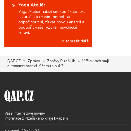
Yoga Ateliér
Yoga Ateliér nabízí širokou škálu lekcí
a kurzů, které vám pomohou
odpočinout si, získat novou energii a
podpořit vaše fyzické i psychické
zdraví.
zobrazit další
QAP.CZ
Zprávy
Zprávy Plzeň-jih
V Blovicích mají
autonomní stanici. K čemu slouží?
Vaše internetové noviny
Informace z Plzeňského kraje kvapem
Zikmunda Wintra 21