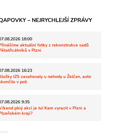
QAPOVKY – NEJRYCHLEJŠÍ ZPRÁVY
07.08.2026 18:00
Přinášíme aktuální fotky z rekonstrukce sadů
Pětatřicátníků v Plzni
07.08.2026 16:23
Složky IZS zasahovaly u nehody u Želčan, auto
skončilo v poli
07.08.2026 9:35
Víkend plný akcí je tu! Kam vyrazit v Plzni a
Plzeňském kraji?