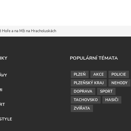
lé Hoře a na Mži na Hracholuskách
IKY
POPULÁRNÍ TÉMATA
PLZEŇ
AKCE
POLICIE
ÁVY
PLZEŇSKÝ KRAJ
NEHODY
MI
DOPRAVA
SPORT
TACHOVSKO
HASIČI
RT
ZVÍŘATA
ESTYLE