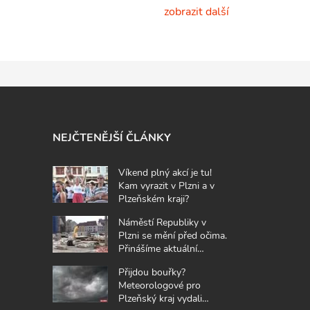
zobrazit další
NEJČTENĚJŠÍ ČLÁNKY
Víkend plný akcí je tu!
Kam vyrazit v Plzni a v
Plzeňském kraji?
Náměstí Republiky v
Plzni se mění před očima.
Přinášíme aktuální
fotografie z místa
Přijdou bouřky?
Meteorologové pro
Plzeňský kraj vydali