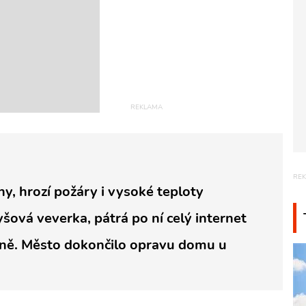
hy, hrozí požáry i vysoké teploty
yšová veverka, pátrá po ní celý internet
zně. Město dokončilo opravu domu u