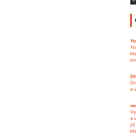
Yo
Yo
kt
en
Di
Di
a 
vo
Vy
a 
ji
kt