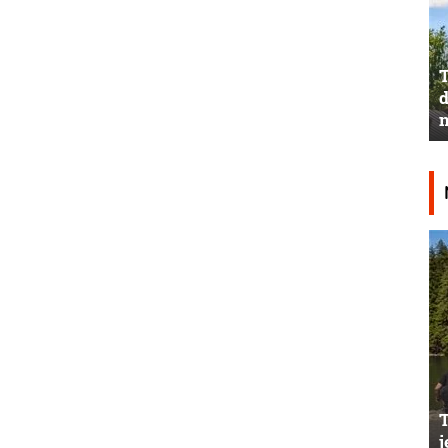
T
d
n