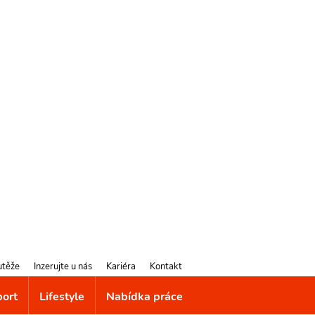
utěže
Inzerujte u nás
Kariéra
Kontakt
port
Lifestyle
Nabídka práce