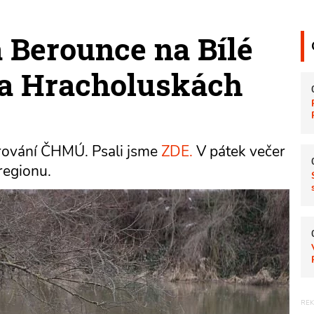
a Berounce na Bílé
na Hracholuskách
arování ČHMÚ. Psali jsme
ZDE.
V pátek večer
regionu.