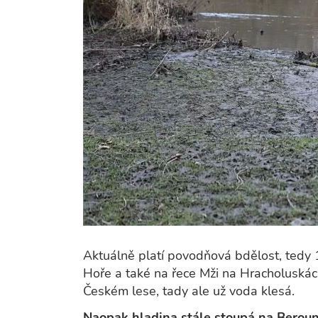
Aktuálně platí povodňová bdělost, tedy 
Hoře a také na řece Mži na Hracholuskách.
Českém lese, tady ale už voda klesá.
Naopak hladina stále stoupá na Berou