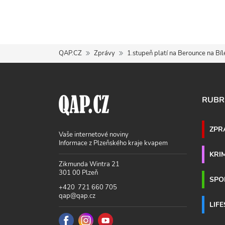
QAP.CZ
Zprávy
1.stupeň platí na Berounce na Bí
RUBR
ZPR
Vaše internetové noviny
Informace z Plzeňského kraje kvapem
KRI
Zikmunda Wintra 21
301 00 Plzeň
SPO
+420 721 660 705
qap@qap.cz
LIF