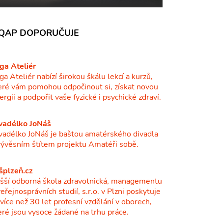
QAP DOPORUČUJE
ga Ateliér
ga Ateliér nabízí širokou škálu lekcí a kurzů,
eré vám pomohou odpočinout si, získat novou
ergii a podpořit vaše fyzické i psychické zdraví.
vadélko JoNáš
vadélko JoNáš je baštou amatérského divadla
vývěsním štítem projektu Amatéři sobě.
šplzeň.cz
šší odborná škola zdravotnická, managementu
veřejnosprávních studií, s.r.o. v Plzni poskytuje
ž více než 30 let profesní vzdělání v oborech,
eré jsou vysoce žádané na trhu práce.