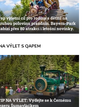
op výletní cíl pro rodiny s dětmi na
ruhou polovinu prázdnin. Bayern-Park
abízí přes 80 atrakcí i letošní novinky.
NA VÝLET S QAPEM
TIP NA VÝLET: Vydejte se k Černému
jezeru Šumavláčkem