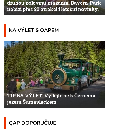
druhou polovinu prázdnin. Bayern-Park
nabízí přes 80 atrakcí i letošní novinky.
NA VÝLET S QAPEM
TIP NA VÝLET: Vydejte se k Černému
jezeru Šumavláčkem
QAP DOPORUČUJE