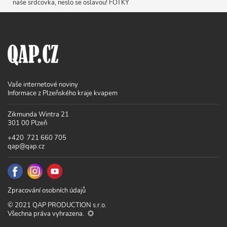
naše srdcovka, neslo se oslavou! FOTKY
Vaše internetové noviny
Informace z Plzeňského kraje kvapem
Zikmunda Wintra 21
301 00 Plzeň
+420 721 660 705
qap@qap.cz
Zpracování osobních údajů
© 2021 QAP PRODUCTION s.r.o.
Všechna práva vyhrazena.