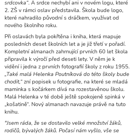
srdcovka“
. A srdce nechybí ani v novém logu, které
2. ZŠ v rámci oslav představila. Škola bude logo,
které nahradilo původní s dráčkem, využívat od
nového školního roku.
Při oslavách byla pokřtěna i kniha, která mapuje
posledních deset školních let a je již třetí v pořadí.
Kompletní almanach zahrnující prvních 60 let škola
připravila k výročí před deseti lety. V něm je k
vidění i jedna z prvních fotografií školy z roku 1955.
„Také malá Helenka Poutníková do této školy bude
chodit,“
zní popisek u fotografie, na které se mladá
maminka s kočárkem dívá na rozestavěnou školu.
Malá Helenka v té době ještě spokojeně spinká v
„košatině“. Nový almanach navazuje právě na tuto
knihu.
"Jsem ráda, že se dostavilo velké množství žáků,
rodičů, bývalých žáků. Počasí nám vyšlo, vše se