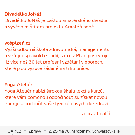
Divadélko JoNáš
Divadélko JoNáš je baštou amatérského divadla
a vývěsním štítem projektu Amatéři sobě.
vošplzeň.cz
Vyšší odborná škola zdravotnická, managementu
a veřejnosprávních studií, s.r.o. v Plzni poskytuje
již více než 30 let profesní vzdělání v oborech,
které jsou vysoce žádané na trhu práce.
Yoga Ateliér
Yoga Ateliér nabízí širokou škálu lekcí a kurzů,
které vám pomohou odpočinout si, získat novou
energii a podpořit vaše fyzické i psychické zdraví.
zobrazit další
QAP.CZ
Zprávy
2. ZŠ má 70. narozeniny! Schwarzovka je