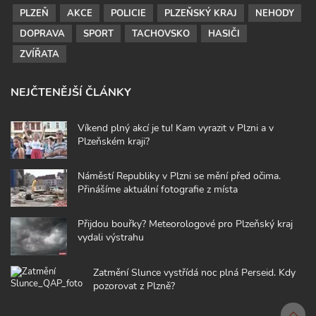
PLZEŇ
AKCE
POLICIE
PLZEŇSKÝ KRAJ
NEHODY
DOPRAVA
SPORT
TACHOVSKO
HASIČI
ZVÍŘATA
NEJČTENĚJŠÍ ČLÁNKY
Víkend plný akcí je tu! Kam vyrazit v Plzni a v
Plzeňském kraji?
Náměstí Republiky v Plzni se mění před očima.
Přinášíme aktuální fotografie z místa
Přijdou bouřky? Meteorologové pro Plzeňský kraj
vydali výstrahu
Zatmění Slunce vystřídá noc plná Perseid. Kdy
pozorovat z Plzně?