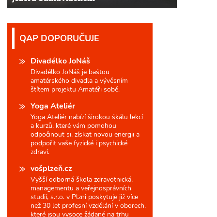
QAP DOPORUČUJE
Divadélko JoNáš
Divadélko JoNáš je baštou
amatérského divadla a vývěsním
štítem projektu Amatéři sobě.
Yoga Ateliér
Yoga Ateliér nabízí širokou škálu lekcí
a kurzů, které vám pomohou
odpočinout si, získat novou energii a
podpořit vaše fyzické i psychické
zdraví.
vošplzeň.cz
Vyšší odborná škola zdravotnická,
managementu a veřejnosprávních
studií, s.r.o. v Plzni poskytuje již více
než 30 let profesní vzdělání v oborech,
které jsou vysoce žádané na trhu