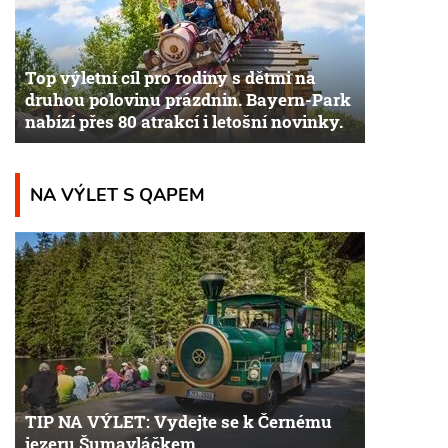
Top výletní cíl pro rodiny s dětmi na
druhou polovinu prázdnin. Bayern-Park
nabízí přes 80 atrakcí i letošní novinky.
NA VÝLET S QAPEM
TIP NA VÝLET: Vydejte se k Černému
jezeru Šumavláčkem