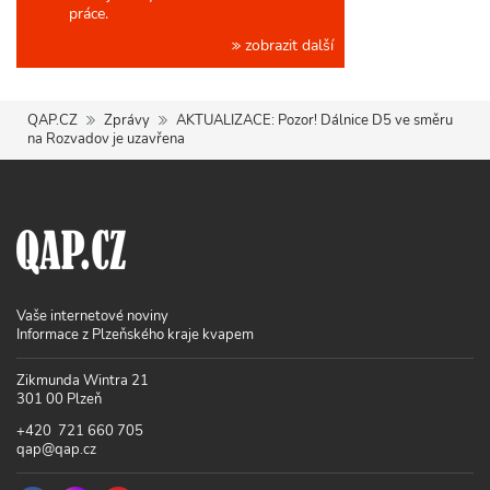
práce.
zobrazit další
QAP.CZ
Zprávy
AKTUALIZACE: Pozor! Dálnice D5 ve směru
na Rozvadov je uzavřena
Vaše internetové noviny
Informace z Plzeňského kraje kvapem
Zikmunda Wintra 21
301 00 Plzeň
+420 721 660 705
qap@qap.cz