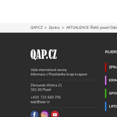
QAP.CZ
Zprávy
AKTUALIZACE: Řidiči, pozor! Dáln
RUBR
ZPR
Vaše internetové noviny
Informace z Plzeňského kraje kvapem
KRI
Zikmunda Wintra 21
301 00 Plzeň
SPO
+420 721 660 705
qap@qap.cz
LIF