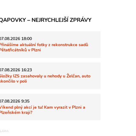
QAPOVKY – NEJRYCHLEJŠÍ ZPRÁVY
07.08.2026 18:00
Přinášíme aktuální fotky z rekonstrukce sadů
Pětatřicátníků v Plzni
07.08.2026 16:23
Složky IZS zasahovaly u nehody u Želčan, auto
skončilo v poli
07.08.2026 9:35
Víkend plný akcí je tu! Kam vyrazit v Plzni a
Plzeňském kraji?