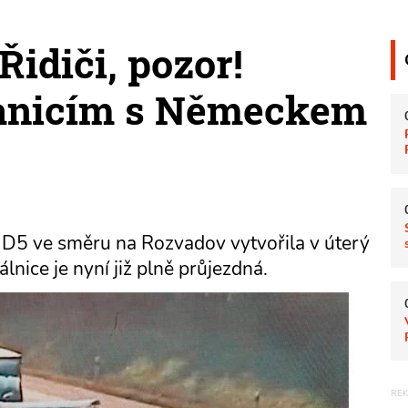
idiči, pozor!
ranicím s Německem
D5 ve směru na Rozvadov vytvořila v úterý
nice je nyní již plně průjezdná.