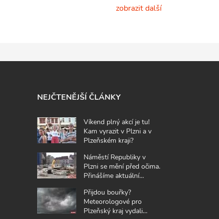
zobrazit další
NEJČTENĚJŠÍ ČLÁNKY
Víkend plný akcí je tu!
Kam vyrazit v Plzni a v
Plzeňském kraji?
Náměstí Republiky v
Plzni se mění před očima.
Přinášíme aktuální
fotografie z místa
Přijdou bouřky?
Meteorologové pro
Plzeňský kraj vydali