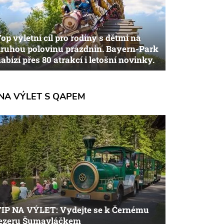
op výletní cíl pro rodiny s dětmi na
ruhou polovinu prázdnin. Bayern-Park
abízí přes 80 atrakcí i letošní novinky.
NA VÝLET S QAPEM
TIP NA VÝLET: Vydejte se k Černému
jezeru Šumavláčkem