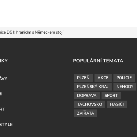
ice D5 k hranicím s Německem stojí
IKY
POPULÁRNÍ TÉMATA
PLZEŇ
AKCE
POLICIE
ÁVY
PLZEŇSKÝ KRAJ
NEHODY
MI
DOPRAVA
SPORT
TACHOVSKO
HASIČI
RT
ZVÍŘATA
ESTYLE