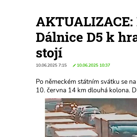
AKTUALIZACE: Ř
Dálnice D5 k h
stojí
10.06.2025 7:15
10.06.2025 10:37
Po německém státním svátku se na 
10. června 14 km dlouhá kolona. Dál