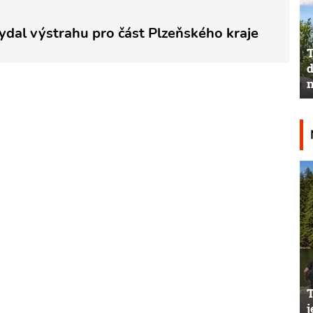
ydal výstrahu pro část Plzeňského kraje
T
d
n