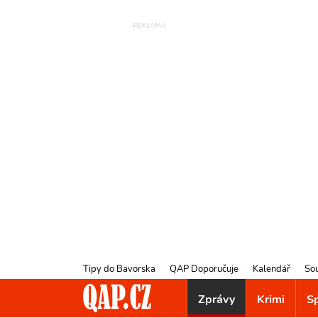
Tipy do Bavorska
QAP Doporučuje
Kalendář
So
Zprávy
Krimi
S