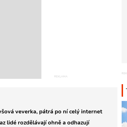
yšová veverka, pátrá po ní celý internet
az lidé rozdělávají ohně a odhazují