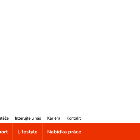
utěže
Inzerujte u nás
Kariéra
Kontakt
port
Lifestyle
Nabídka práce