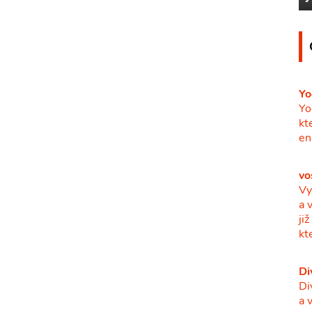
Yo
Yo
kt
en
vo
Vy
a 
ji
kt
Di
Di
a 