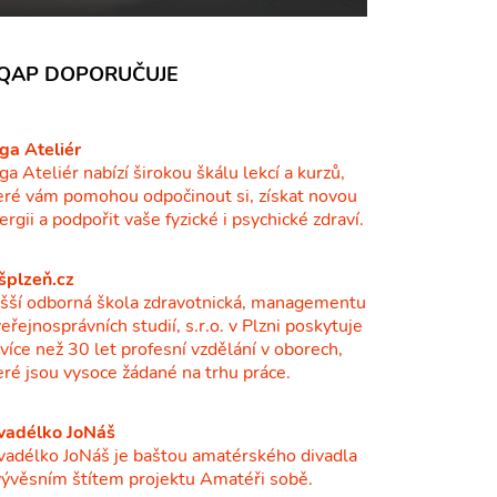
QAP DOPORUČUJE
ga Ateliér
ga Ateliér nabízí širokou škálu lekcí a kurzů,
eré vám pomohou odpočinout si, získat novou
ergii a podpořit vaše fyzické i psychické zdraví.
šplzeň.cz
šší odborná škola zdravotnická, managementu
veřejnosprávních studií, s.r.o. v Plzni poskytuje
ž více než 30 let profesní vzdělání v oborech,
eré jsou vysoce žádané na trhu práce.
vadélko JoNáš
vadélko JoNáš je baštou amatérského divadla
vývěsním štítem projektu Amatéři sobě.