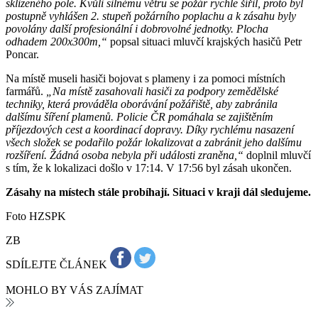
sklizeného pole. Kvůli silnému větru se požár rychle šířil, proto byl
postupně vyhlášen 2. stupeň požárního poplachu a k zásahu byly
povolány další profesionální i dobrovolné jednotky. Plocha
odhadem 200x300m,“
popsal situaci mluvčí krajských hasičů Petr
Poncar.
Na místě museli hasiči bojovat s plameny i za pomoci místních
farmářů.
„Na místě zasahovali hasiči za podpory zemědělské
techniky, která prováděla oborávání požářiště, aby zabránila
dalšímu šíření plamenů. Policie ČR pomáhala se zajištěním
příjezdových cest a koordinací dopravy. Díky rychlému nasazení
všech složek se podařilo požár lokalizovat a zabránit jeho dalšímu
rozšíření. Žádná osoba nebyla při události zraněna,“
doplnil mluvčí
s tím, že k lokalizaci došlo v 17:14. V 17:56 byl zásah ukončen.
Zásahy na místech stále probíhají. Situaci v kraji dál sledujeme.
Foto HZSPK
ZB
SDÍLEJTE ČLÁNEK
MOHLO BY VÁS ZAJÍMAT