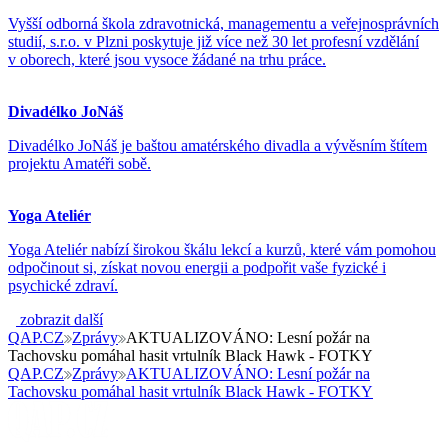
Vyšší odborná škola zdravotnická, managementu a veřejnosprávních
studií, s.r.o. v Plzni poskytuje již více než 30 let profesní vzdělání
v oborech, které jsou vysoce žádané na trhu práce.
Divadélko JoNáš
Divadélko JoNáš je baštou amatérského divadla a vývěsním štítem
projektu Amatéři sobě.
Yoga Ateliér
Yoga Ateliér nabízí širokou škálu lekcí a kurzů, které vám pomohou
odpočinout si, získat novou energii a podpořit vaše fyzické i
psychické zdraví.
zobrazit další
QAP.CZ
Zprávy
AKTUALIZOVÁNO: Lesní požár na
Tachovsku pomáhal hasit vrtulník Black Hawk - FOTKY
QAP.CZ
Zprávy
AKTUALIZOVÁNO: Lesní požár na
Tachovsku pomáhal hasit vrtulník Black Hawk - FOTKY