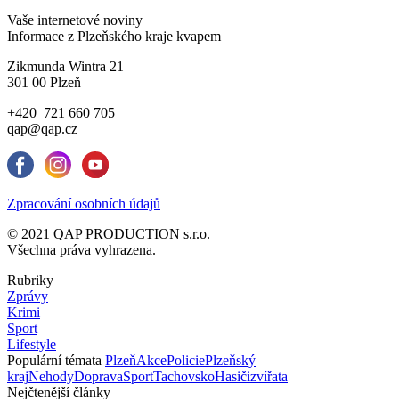
Vaše internetové noviny
Informace z Plzeňského kraje kvapem
Zikmunda Wintra 21
301 00 Plzeň
+420 721 660 705
qap@qap.cz
Zpracování osobních údajů
© 2021 QAP PRODUCTION s.r.o.
Všechna práva vyhrazena.
Rubriky
Zprávy
Krimi
Sport
Lifestyle
Populární témata
Plzeň
Akce
Policie
Plzeňský
kraj
Nehody
Doprava
Sport
Tachovsko
Hasiči
zvířata
Nejčtenější články