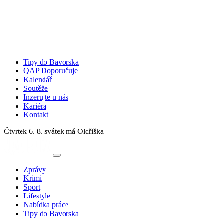
Tipy do Bavorska
QAP Doporučuje
Kalendář
Soutěže
Inzerujte u nás
Kariéra
Kontakt
Čtvrtek 6. 8.
svátek má Oldřiška
Zprávy
Krimi
Sport
Lifestyle
Nabídka práce
Tipy do Bavorska