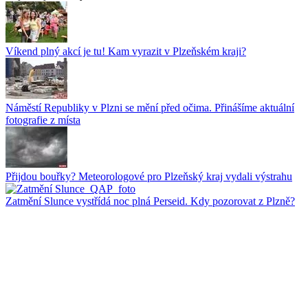
Víkend plný akcí je tu! Kam vyrazit v Plzeňském kraji?
Náměstí Republiky v Plzni se mění před očima. Přinášíme aktuální
fotografie z místa
Přijdou bouřky? Meteorologové pro Plzeňský kraj vydali výstrahu
Zatmění Slunce vystřídá noc plná Perseid. Kdy pozorovat z Plzně?