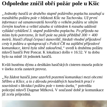
Odpoledne zničil obří požár pole u Kšic
„Jednotky hasičů ze druhého stupně požárního poplachu zasahují u
rozsáhlého požáru pole v blízkosti Kšic na Tachovsku. Už první
informace od oznamovatelů hovořily o velkém požáru se silným
černým kouřem a velitel zásahu si vzhledem k rozsahu události
vyžádal vyhlášení 3. stupně požárního poplachu. Po příjezdu na
místo bylo potvrzeno, že hoří pole na ploše přibližně 300 × 400
metrů. Hasiči zřizují čerpací stanoviště, hledali vhodné příjezdové
cesty k požáru a spolupracují s Policií ČR na zajištění příjezdové
komunikace, která byla silně zakouřená,“
uvedl k druhému požáru
mluvčí hasičů Petr Poncar. K lokalizaci došlo v 16:32. V tu dobu
bylo na místě 16 jednotek hasičů.
Kvůli hustému dýmu a desítkám hasičských cisteren musela policie
v úseku zcela zastavit provoz.
„Na žádost hasičů jsme uzavřeli pozemní komunikaci mezi obcemi
Stříbro a Kšice, a to z důvodu prováděných hasebních prací v
souvislosti s likvidací požáru pole v tomto úseku,“
potvrdila
policejní mluvčí Dagmar Mifková. V současné době je komunikace
již zcela průjezdná.