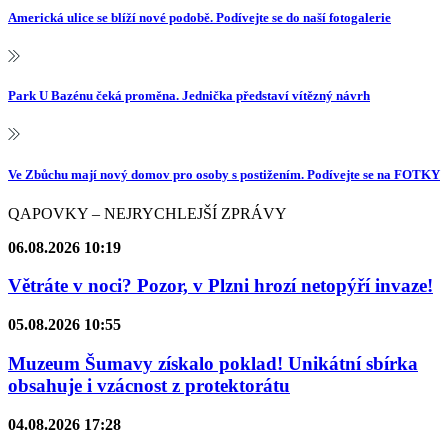
Americká ulice se blíží nové podobě. Podívejte se do naší fotogalerie
Park U Bazénu čeká proměna. Jednička představí vítězný návrh
Ve Zbůchu mají nový domov pro osoby s postižením. Podívejte se na FOTKY
QAPOVKY – NEJRYCHLEJŠÍ ZPRÁVY
06.08.2026 10:19
Větráte v noci? Pozor, v Plzni hrozí netopýří invaze!
05.08.2026 10:55
Muzeum Šumavy získalo poklad! Unikátní sbírka
obsahuje i vzácnost z protektorátu
04.08.2026 17:28