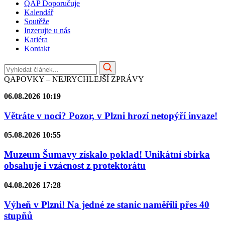
QAP Doporučuje
Kalendář
Soutěže
Inzerujte u nás
Kariéra
Kontakt
QAPOVKY – NEJRYCHLEJŠÍ ZPRÁVY
06.08.2026 10:19
Větráte v noci? Pozor, v Plzni hrozí netopýří invaze!
05.08.2026 10:55
Muzeum Šumavy získalo poklad! Unikátní sbírka
obsahuje i vzácnost z protektorátu
04.08.2026 17:28
Výheň v Plzni! Na jedné ze stanic naměřili přes 40
stupňů