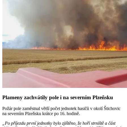
Plameny zachvátily pole i na severním Plzeňsku
Požár pole zaměstnal větší počet jednotek hasičů v okolí Štichovic
na severním Plzeňsku krátce po 16. hodině.
„Po příjezdu první jednotky bylo zjištěno, že hoří strniště a část