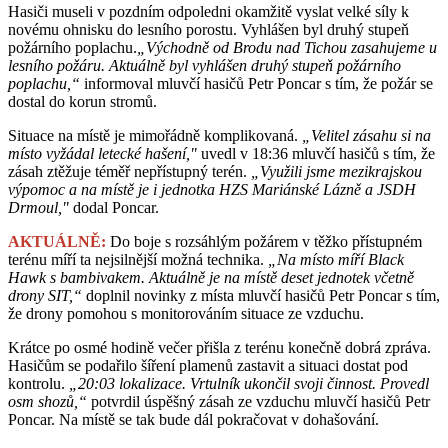
Hasiči museli v pozdním odpoledni okamžitě vyslat velké síly k
novému ohnisku do lesního porostu. Vyhlášen byl druhý stupeň
požárního poplachu.
„Východně od Brodu nad Tichou zasahujeme u
lesního požáru. Aktuálně byl vyhlášen druhý stupeň požárního
poplachu,“
informoval mluvčí hasičů Petr Poncar s tím, že požár se
dostal do korun stromů.
Situace na místě je mimořádně komplikovaná.
„Velitel zásahu si na
místo vyžádal letecké hašení,"
uvedl v 18:36 mluvčí hasičů s tím, že
zásah ztěžuje téměř nepřístupný terén.
„Využili jsme mezikrajskou
výpomoc a na místě je i jednotka HZS Mariánské Lázně a JSDH
Drmoul,"
dodal Poncar.
AKTUÁLNĚ:
Do boje s rozsáhlým požárem v těžko přístupném
terénu míří ta nejsilnější možná technika.
„Na místo míří Black
Hawk s bambivakem. Aktuálně je na místě deset jednotek včetně
drony SIT,“
doplnil novinky z místa mluvčí hasičů Petr Poncar s tím,
že drony pomohou s monitorováním situace ze vzduchu.
Krátce po osmé hodině večer přišla z terénu konečně dobrá zpráva.
Hasičům se podařilo šíření plamenů zastavit a situaci dostat pod
kontrolu.
„20:03 lokalizace. Vrtulník ukončil svoji činnost. Provedl
osm shozů,“
potvrdil úspěšný zásah ze vzduchu mluvčí hasičů Petr
Poncar. Na místě se tak bude dál pokračovat v dohašování.