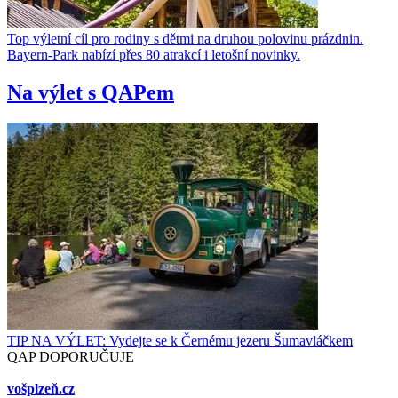
Top výletní cíl pro rodiny s dětmi na druhou polovinu prázdnin.
Bayern-Park nabízí přes 80 atrakcí i letošní novinky.
Na výlet s QAPem
TIP NA VÝLET: Vydejte se k Černému jezeru Šumavláčkem
QAP DOPORUČUJE
vošplzeň.cz