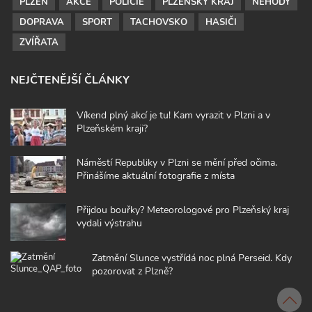
PLZEŇ
AKCE
POLICIE
PLZEŇSKÝ KRAJ
NEHODY
DOPRAVA
SPORT
TACHOVSKO
HASIČI
ZVÍŘATA
NEJČTENĚJŠÍ ČLÁNKY
Víkend plný akcí je tu! Kam vyrazit v Plzni a v
Plzeňském kraji?
Náměstí Republiky v Plzni se mění před očima.
Přinášíme aktuální fotografie z místa
Přijdou bouřky? Meteorologové pro Plzeňský kraj
vydali výstrahu
Zatmění Slunce vystřídá noc plná Perseid. Kdy
pozorovat z Plzně?