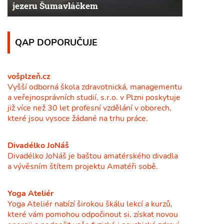
jezeru Šumavláčkem
QAP DOPORUČUJE
vošplzeň.cz
Vyšší odborná škola zdravotnická, managementu
a veřejnosprávních studií, s.r.o. v Plzni poskytuje
již více než 30 let profesní vzdělání v oborech,
které jsou vysoce žádané na trhu práce.
Divadélko JoNáš
Divadélko JoNáš je baštou amatérského divadla
a vývěsním štítem projektu Amatéři sobě.
Yoga Ateliér
Yoga Ateliér nabízí širokou škálu lekcí a kurzů,
které vám pomohou odpočinout si, získat novou