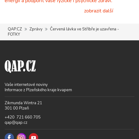
energii a podpořit vaše fyzické i psychické zdraví.
zobrazit další
QAP.CZ
Zprávy
Červená lávka ve Stříbře je uzavřena -
FOTKY
Vaše internetové noviny
Informace z Plzeňského kraje kvapem
Zikmunda Wintra 21
301 00 Plzeň
+420 721 660 705
qap@qap.cz