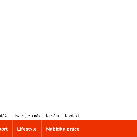
utěže
Inzerujte u nás
Kariéra
Kontakt
port
Lifestyle
Nabídka práce