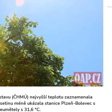
ústavu (ČHMÚ) nejvyšší teplotu zaznamenala
esetinu méně ukázala stanice Plzeň-Bolevec s
 Neumětely s 31,6 °C.