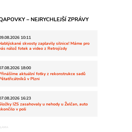
QAPOVKY – NEJRYCHLEJŠÍ ZPRÁVY
09.08.2026 10:11
Nablýskané skvosty zaplavily silnice! Máme pro
vás nálož fotek a video z Retrojízdy
07.08.2026 18:00
Přinášíme aktuální fotky z rekonstrukce sadů
Pětatřicátníků v Plzni
07.08.2026 16:23
Složky IZS zasahovaly u nehody u Želčan, auto
skončilo v poli