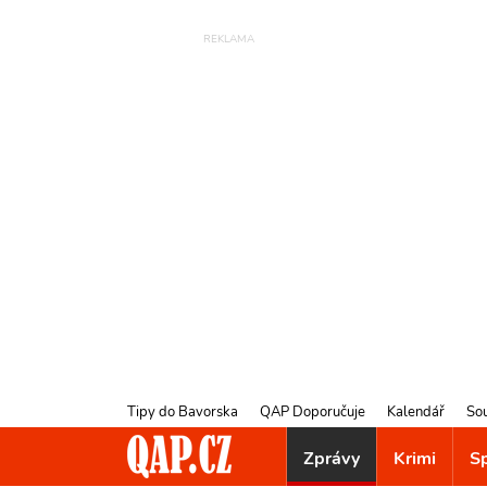
Tipy do Bavorska
QAP Doporučuje
Kalendář
So
Zprávy
Krimi
S