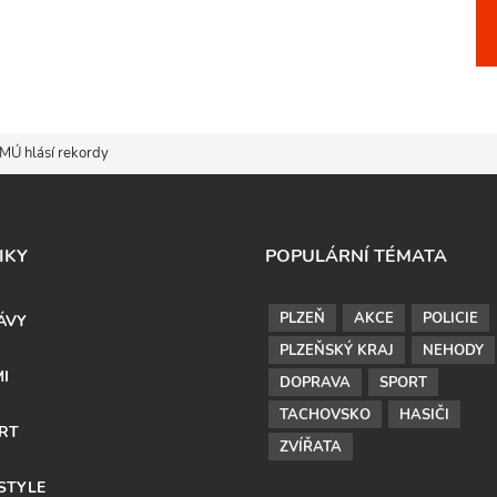
HMÚ hlásí rekordy
IKY
POPULÁRNÍ TÉMATA
PLZEŇ
AKCE
POLICIE
ÁVY
PLZEŇSKÝ KRAJ
NEHODY
MI
DOPRAVA
SPORT
TACHOVSKO
HASIČI
RT
ZVÍŘATA
ESTYLE