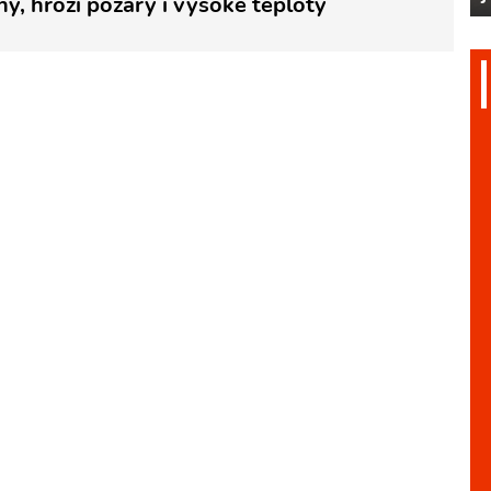
hy, hrozí požáry i vysoké teploty