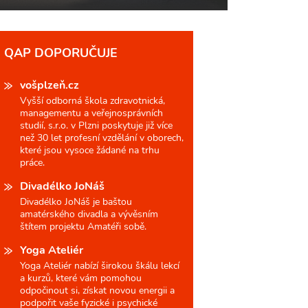
QAP DOPORUČUJE
vošplzeň.cz
Vyšší odborná škola zdravotnická,
managementu a veřejnosprávních
studií, s.r.o. v Plzni poskytuje již více
než 30 let profesní vzdělání v oborech,
které jsou vysoce žádané na trhu
práce.
Divadélko JoNáš
Divadélko JoNáš je baštou
amatérského divadla a vývěsním
štítem projektu Amatéři sobě.
Yoga Ateliér
Yoga Ateliér nabízí širokou škálu lekcí
a kurzů, které vám pomohou
odpočinout si, získat novou energii a
podpořit vaše fyzické i psychické