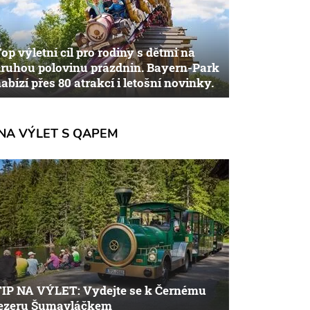
op výletní cíl pro rodiny s dětmi na
ruhou polovinu prázdnin. Bayern-Park
abízí přes 80 atrakcí i letošní novinky.
NA VÝLET S QAPEM
TIP NA VÝLET: Vydejte se k Černému
jezeru Šumavláčkem