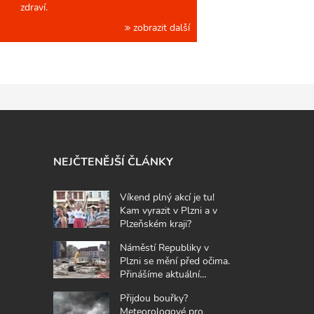
zdraví.
zobrazit další
NEJČTENĚJŠÍ ČLÁNKY
Víkend plný akcí je tu!
Kam vyrazit v Plzni a v
Plzeňském kraji?
Náměstí Republiky v
Plzni se mění před očima.
Přinášíme aktuální
fotografie z místa
Přijdou bouřky?
Meteorologové pro