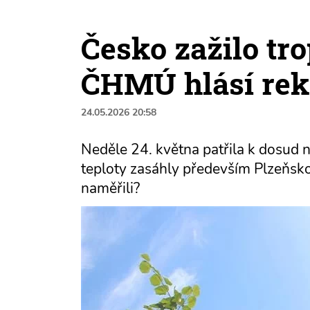
Česko zažilo tro
ČHMÚ hlásí rek
24.05.2026 20:58
Neděle 24. května patřila k dosud 
teploty zasáhly především Plzeňsko
naměřili?