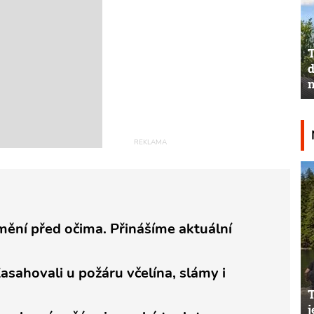
T
d
n
mění před očima. Přinášíme aktuální
Zasahovali u požáru včelína, slámy i