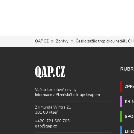
QAP.CZ
Zprávy
Česko zažilo tropickou neděli, Č
RUBR
ZPR
Vaše internetové noviny
Informace z Plzeňského kraje kvapem
KRI
Zikmunda Wintra 21
301 00 Plzeň
SPO
+420 721 660 705
qap@qap.cz
LIF