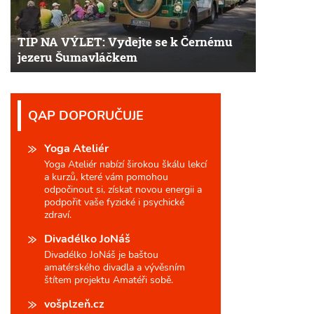
TIP NA VÝLET: Vydejte se k Černému
jezeru Šumavláčkem
QAP DOPORUČUJE
Yoga Ateliér
Yoga Ateliér nabízí širokou škálu lekcí
a kurzů, které vám pomohou
odpočinout si, získat novou energii a
podpořit vaše fyzické i psychické
zdraví.
Divadélko JoNáš
Divadélko JoNáš je baštou
amatérského divadla a vývěsním
štítem projektu Amatéři sobě.
vošplzeň.cz