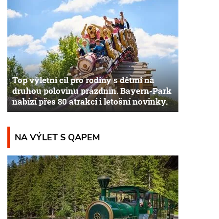
Top výletní cíl pro rodiny s dětmi na
druhou polovinu prázdnin. Bayern-Park
nabízí přes 80 atrakcí i letošní novinky.
NA VÝLET S QAPEM