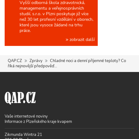
Vyšší odborná škola zdravotnická,
managementu a veřejnosprávních
studií, s.r.o. v Plzni poskytuje již více
než 30 let profesní vzdělání v oborech,
které jsou vysoce žádané na trhu
práce.
zobrazit další
QAP.CZ
Zprávy
Chladné noci a denní příjemné teploty? Co
říká nejnovější předpověď...
Vaše internetové noviny
Informace z Plzeňského kraje kvapem
Zikmunda Wintra 21