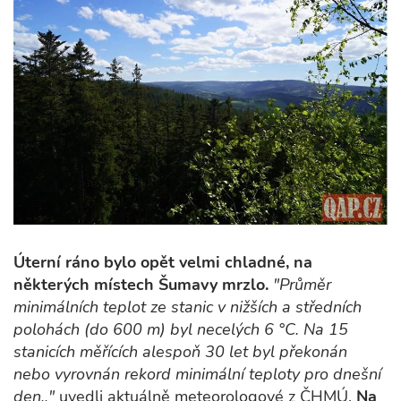
Úterní ráno bylo opět velmi chladné, na
některých místech Šumavy mrzlo.
"Průměr
minimálních teplot ze stanic v nižších a středních
polohách (do 600 m) byl necelých 6 °C. Na 15
stanicích měřících alespoň 30 let byl překonán
nebo vyrovnán rekord minimální teploty pro dnešní
den,,"
uvedli aktuálně meteorologové z ČHMÚ.
Na