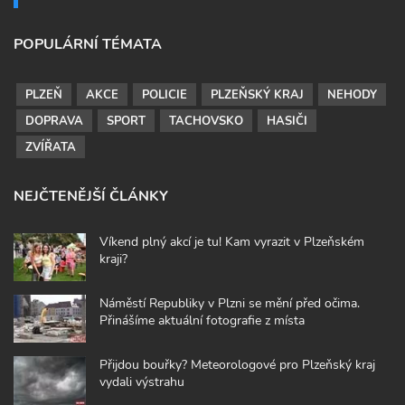
POPULÁRNÍ TÉMATA
PLZEŇ
AKCE
POLICIE
PLZEŇSKÝ KRAJ
NEHODY
DOPRAVA
SPORT
TACHOVSKO
HASIČI
ZVÍŘATA
NEJČTENĚJŠÍ ČLÁNKY
Víkend plný akcí je tu! Kam vyrazit v Plzeňském
kraji?
Náměstí Republiky v Plzni se mění před očima.
Přinášíme aktuální fotografie z místa
Přijdou bouřky? Meteorologové pro Plzeňský kraj
vydali výstrahu