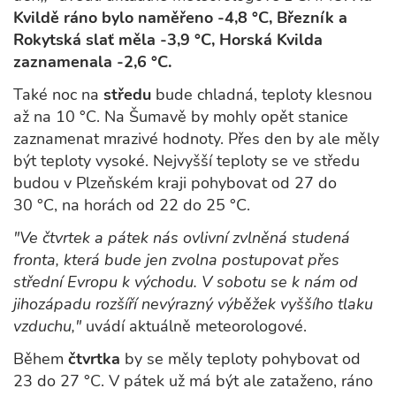
Kvildě ráno bylo naměřeno -4,8 °C, Březník a
Rokytská slať měla -3,9 °C, Horská Kvilda
zaznamenala -2,6 °C.
Také noc na
středu
bude chladná, teploty klesnou
až na 10 °C. Na Šumavě by mohly opět stanice
zaznamenat mrazivé hodnoty. Přes den by ale měly
být teploty vysoké. Nejvyšší teploty se ve středu
budou v Plzeňském kraji pohybovat od 27 do
30 °C, na horách od 22 do 25 °C.
"Ve čtvrtek a pátek nás ovlivní zvlněná studená
fronta, která bude jen zvolna postupovat přes
střední Evropu k východu. V sobotu se k nám od
jihozápadu rozšíří nevýrazný výběžek vyššího tlaku
vzduchu,"
uvádí aktuálně meteorologové.
Během
čtvrtka
by se měly teploty pohybovat od
23 do 27 °C. V pátek už má být ale zataženo, ráno