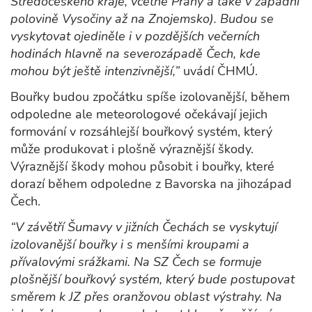
Středočeského kraje, včetně Prahy a také v západní
polovině Vysočiny až na Znojemsko). Budou se
vyskytovat ojediněle i v pozdějších večerních
hodinách hlavně na severozápadě Čech, kde
mohou být ještě intenzivnější,”
uvádí ČHMÚ.
Bouřky budou zpočátku spíše izolovanější, během
odpoledne ale meteorologové očekávají jejich
formování v rozsáhlejší bouřkový systém, který
může produkovat i plošně výraznější škody.
Výraznější škody mohou působit i bouřky, které
dorazí během odpoledne z Bavorska na jihozápad
Čech.
“V závětří Šumavy v jižních Čechách se vyskytují
izolovanější bouřky i s menšími kroupami a
přívalovými srážkami. Na SZ Čech se formuje
plošnější bouřkový systém, který bude postupovat
směrem k JZ přes oranžovou oblast výstrahy. Na