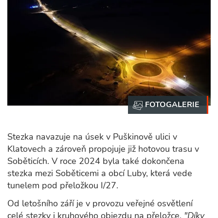
Stezka navazuje na úsek v Puškinově ulici v
Klatovech a zároveň propojuje již hotovou trasu v
Soběticích. V roce 2024 byla také dokončena
stezka mezi Soběticemi a obcí Luby, která vede
tunelem pod přeložkou I/27.
Od letošního září je v provozu veřejné osvětlení
celé stezky i kruhového objezdu na přeložce.
"Díky