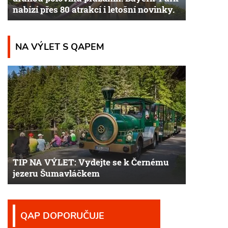
nabízí přes 80 atrakcí i letošní novinky.
NA VÝLET S QAPEM
TIP NA VÝLET: Vydejte se k Černému
jezeru Šumavláčkem
QAP DOPORUČUJE