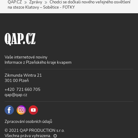
QAP.CZ
Zprávy
Chodci se dočkali nového veřejného osvětlení
na stezce Klatovy – Sobětice - FOTKY
Vaše internetové noviny
Informace z Plzeňského kraje kvapem
Zikmunda Wintra 21
301 00 Plzeň
+420 721 660 705
qap@qap.cz
Zpracování osobních údajů
© 2021 QAP PRODUCTION s.r.o.
Všechna práva vyhrazena.