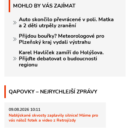
MOHLO BY VÁS ZAJÍMAT
Auto skončilo převrácené v poli. Matka
a 2 děti utrpěly zranění
Přijdou bouřky? Meteorologové pro
Plzeňský kraj vydali výstrahu
Karel Havlíček zamíří do Holýšova.
Přijďte debatovat o budoucnosti
regionu
QAPOVKY – NEJRYCHLEJŠÍ ZPRÁVY
09.08.2026 10:11
Nablýskané skvosty zaplavily silnice! Máme pro
vás nálož fotek a video z Retrojízdy