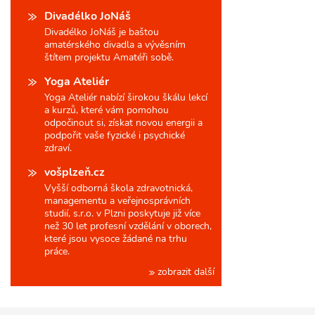
Divadélko JoNáš
Divadélko JoNáš je baštou
amatérského divadla a vývěsním
štítem projektu Amatéři sobě.
Yoga Ateliér
Yoga Ateliér nabízí širokou škálu lekcí
a kurzů, které vám pomohou
odpočinout si, získat novou energii a
podpořit vaše fyzické i psychické
zdraví.
vošplzeň.cz
Vyšší odborná škola zdravotnická,
managementu a veřejnosprávních
studií, s.r.o. v Plzni poskytuje již více
než 30 let profesní vzdělání v oborech,
které jsou vysoce žádané na trhu
práce.
zobrazit další