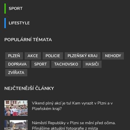
SPORT
LIFESTYLE
POPULÁRNÍ TÉMATA
PLZEŇ
AKCE
POLICIE
PLZEŇSKÝ KRAJ
NEHODY
DOPRAVA
SPORT
TACHOVSKO
HASIČI
ZVÍŘATA
NEJČTENĚJŠÍ ČLÁNKY
Víkend plný akcí je tu! Kam vyrazit v Plzni a v
Plzeňském kraji?
Náměstí Republiky v Plzni se mění před očima.
Přinášíme aktuální fotografie z místa