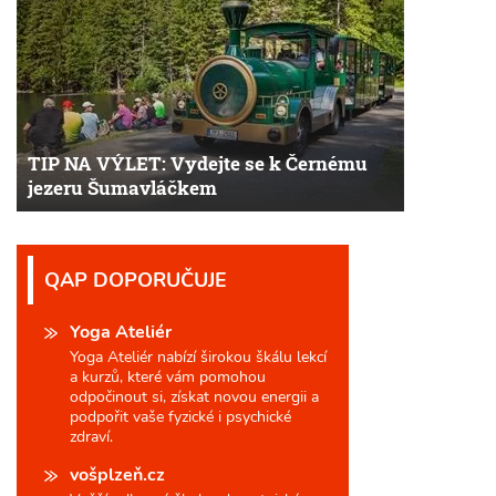
TIP NA VÝLET: Vydejte se k Černému
jezeru Šumavláčkem
QAP DOPORUČUJE
Yoga Ateliér
Yoga Ateliér nabízí širokou škálu lekcí
a kurzů, které vám pomohou
odpočinout si, získat novou energii a
podpořit vaše fyzické i psychické
zdraví.
vošplzeň.cz