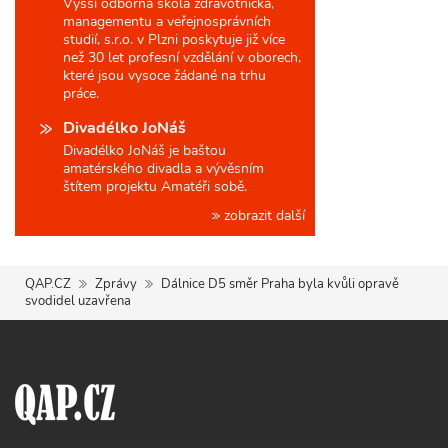
Vyšší odborná škola zdravotnická,
managementu a veřejnosprávních
studií, s.r.o. v Plzni poskytuje již více
než 30 let profesní vzdělání v oborech,
které jsou vysoce žádané na trhu
práce.
Divadélko JoNáš
Divadélko JoNáš je baštou
amatérského divadla a vývěsním
štítem projektu Amatéři sobě.
zobrazit další
QAP.CZ
Zprávy
Dálnice D5 směr Praha byla kvůli opravě
svodidel uzavřena