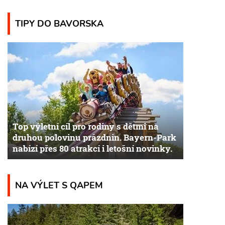
TIPY DO BAVORSKA
Top výletní cíl pro rodiny s dětmi na
druhou polovinu prázdnin. Bayern-Park
nabízí přes 80 atrakcí i letošní novinky.
NA VÝLET S QAPEM