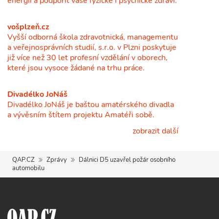
energii a podpořit vaše fyzické i psychické zdraví.
vošplzeň.cz
Vyšší odborná škola zdravotnická, managementu
a veřejnosprávních studií, s.r.o. v Plzni poskytuje
již více než 30 let profesní vzdělání v oborech,
které jsou vysoce žádané na trhu práce.
Divadélko JoNáš
Divadélko JoNáš je baštou amatérského divadla
a vývěsním štítem projektu Amatéři sobě.
zobrazit další
QAP.CZ
Zprávy
Dálnici D5 uzavřel požár osobního
automobilu