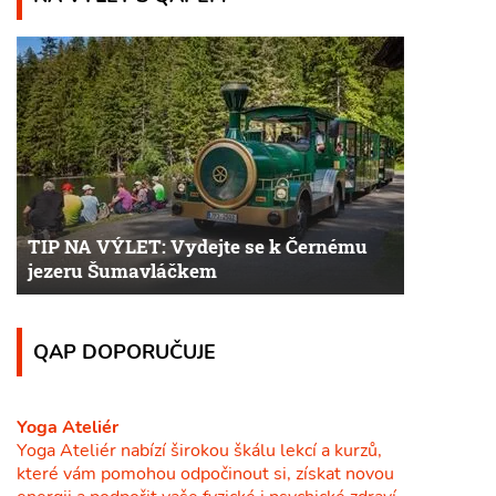
TIP NA VÝLET: Vydejte se k Černému
jezeru Šumavláčkem
QAP DOPORUČUJE
Yoga Ateliér
Yoga Ateliér nabízí širokou škálu lekcí a kurzů,
které vám pomohou odpočinout si, získat novou