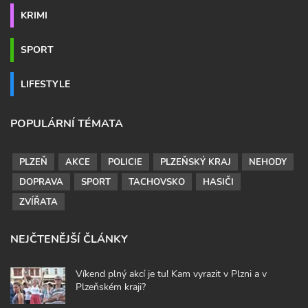
KRIMI
SPORT
LIFESTYLE
POPULÁRNÍ TÉMATA
PLZEŇ
AKCE
POLICIE
PLZEŇSKÝ KRAJ
NEHODY
DOPRAVA
SPORT
TACHOVSKO
HASIČI
ZVÍŘATA
NEJČTENĚJŠÍ ČLÁNKY
Víkend plný akcí je tu! Kam vyrazit v Plzni a v
Plzeňském kraji?