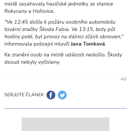
místě zasahovaly hasičské jednotky ze stanice
Rokycany a Hořovice.
"Ve 12:45 došlo k požáru osobního automobilu
tovární značky Škoda Fabia. Ve 13:15, tedy půl
hodiny poté, byl provoz na dálnici zčásti obnoven,"
informovala policejní mluvčí
Jana Tomková
.
Ke zranění osob na místě události nedošlo. Škody
dosud nebyly vyčísleny.
AO
SDÍLEJTE ČLÁNEK