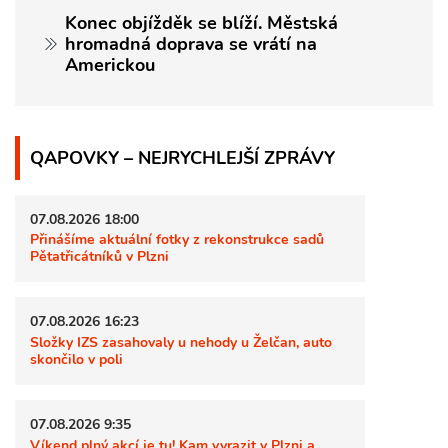
Konec objížděk se blíží. Městská
hromadná doprava se vrátí na
Americkou
QAPOVKY – NEJRYCHLEJŠÍ ZPRÁVY
07.08.2026 18:00
Přinášíme aktuální fotky z rekonstrukce sadů
Pětatřicátníků v Plzni
07.08.2026 16:23
Složky IZS zasahovaly u nehody u Želčan, auto
skončilo v poli
07.08.2026 9:35
Víkend plný akcí je tu! Kam vyrazit v Plzni a