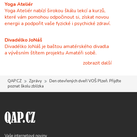
Yoga Ateliér
Yoga Ateliér nabízí širokou škálu lekcí a kurzů,
které vám pomohou odpočinout si, získat novou
energii a podpořit vaše fyzické i psychické zdraví.
Divadélko JoNáš
Divadélko JoNáš je baštou amatérského divadla
a vývěsním štítem projektu Amatéři sobě.
zobrazit další
QAP.CZ
Zprávy
Den otevřených dveří VOŠ Plzeň. Přijďte
poznat školu zblízka
Vaše internetové noviny