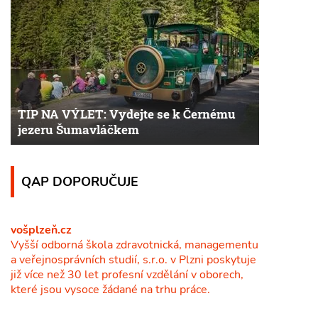
TIP NA VÝLET: Vydejte se k Černému
jezeru Šumavláčkem
QAP DOPORUČUJE
vošplzeň.cz
Vyšší odborná škola zdravotnická, managementu
a veřejnosprávních studií, s.r.o. v Plzni poskytuje
již více než 30 let profesní vzdělání v oborech,
které jsou vysoce žádané na trhu práce.