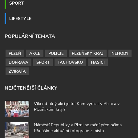
SPORT
LIFESTYLE
POPULÁRNÍ TÉMATA
PLZEŇ
AKCE
POLICIE
PLZEŇSKÝ KRAJ
NEHODY
DOPRAVA
SPORT
TACHOVSKO
HASIČI
ZVÍŘATA
NEJČTENĚJŠÍ ČLÁNKY
Víkend plný akcí je tu! Kam vyrazit v Plzni a v
Plzeňském kraji?
Náměstí Republiky v Plzni se mění před očima.
Přinášíme aktuální fotografie z místa