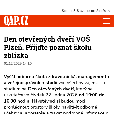
Sobota 8. 8.
svátek má Soběslav
Den otevřených dveří VOŠ
Plzeň. Přijďte poznat školu
zblízka
01.12.2025 14:10
Vyšší odborná škola zdravotnická, managementu
a veřejnosprávních studií
zve všechny zájemce o
studium na
Den otevřených dveří
, který se
uskuteční ve čtvrtek 22. ledna 2026
od 10:00 do
16:00 hodin
. Návštěvníci si budou moci
prohlédnout prostory školy, navštívit odborné
učebny a laboratoře a získat podrobné informace o