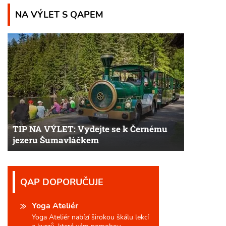
NA VÝLET S QAPEM
TIP NA VÝLET: Vydejte se k Černému
jezeru Šumavláčkem
QAP DOPORUČUJE
Yoga Ateliér
Yoga Ateliér nabízí širokou škálu lekcí