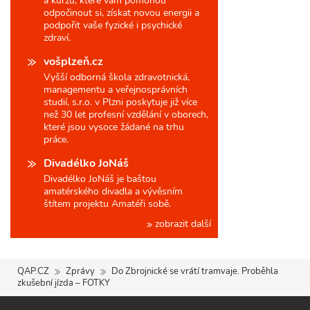
a kurzů, které vám pomohou
odpočinout si, získat novou energii a
podpořit vaše fyzické i psychické
zdraví.
vošplzeň.cz
Vyšší odborná škola zdravotnická,
managementu a veřejnosprávních
studií, s.r.o. v Plzni poskytuje již více
než 30 let profesní vzdělání v oborech,
které jsou vysoce žádané na trhu
práce.
Divadélko JoNáš
Divadélko JoNáš je baštou
amatérského divadla a vývěsním
štítem projektu Amatéři sobě.
zobrazit další
QAP.CZ
Zprávy
Do Zbrojnické se vrátí tramvaje. Proběhla
zkušební jízda – FOTKY