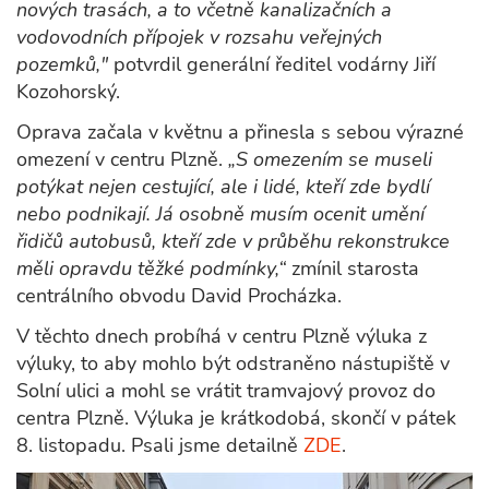
nových trasách, a to včetně kanalizačních a
vodovodních přípojek v rozsahu veřejných
pozemků,"
potvrdil generální ředitel vodárny Jiří
Kozohorský.
Oprava začala v květnu a přinesla s sebou výrazné
omezení v centru Plzně.
„S omezením se museli
potýkat nejen cestující, ale i lidé, kteří zde bydlí
nebo podnikají. Já osobně musím ocenit umění
řidičů autobusů, kteří zde v průběhu rekonstrukce
měli opravdu těžké podmínky,“
zmínil starosta
centrálního obvodu David Procházka.
V těchto dnech probíhá v centru Plzně výluka z
výluky, to aby mohlo být odstraněno nástupiště v
Solní ulici a mohl se vrátit tramvajový provoz do
centra Plzně. Výluka je krátkodobá, skončí v pátek
8. listopadu. Psali jsme detailně
ZDE
.