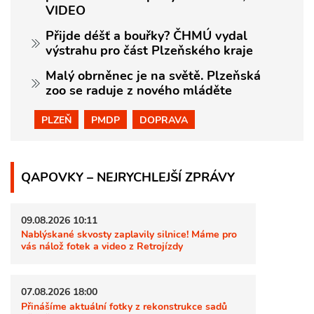
VIDEO
Přijde déšť a bouřky? ČHMÚ vydal
výstrahu pro část Plzeňského kraje
Malý obrněnec je na světě. Plzeňská
zoo se raduje z nového mláděte
PLZEŇ
PMDP
DOPRAVA
QAPOVKY – NEJRYCHLEJŠÍ ZPRÁVY
09.08.2026 10:11
Nablýskané skvosty zaplavily silnice! Máme pro
vás nálož fotek a video z Retrojízdy
07.08.2026 18:00
Přinášíme aktuální fotky z rekonstrukce sadů