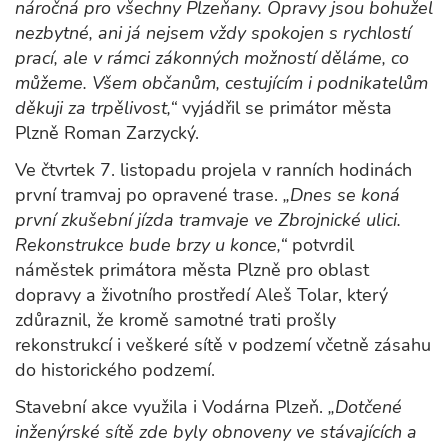
náročná pro všechny Plzeňany. Opravy jsou bohužel
nezbytné, ani já nejsem vždy spokojen s rychlostí
prací, ale v rámci zákonných možností děláme, co
můžeme. Všem občanům, cestujícím i podnikatelům
děkuji za trpělivost,“
vyjádřil se primátor města
Plzně Roman Zarzycký.
Ve čtvrtek 7. listopadu projela v ranních hodinách
první tramvaj po opravené trase.
„Dnes se koná
první zkušební jízda tramvaje ve Zbrojnické ulici.
Rekonstrukce bude brzy u konce,“
potvrdil
náměstek primátora města Plzně pro oblast
dopravy a životního prostředí Aleš Tolar, který
zdůraznil, že kromě samotné trati prošly
rekonstrukcí i veškeré sítě v podzemí včetně zásahu
do historického podzemí.
Stavební akce využila i Vodárna Plzeň.
„Dotčené
inženýrské sítě zde byly obnoveny ve stávajících a