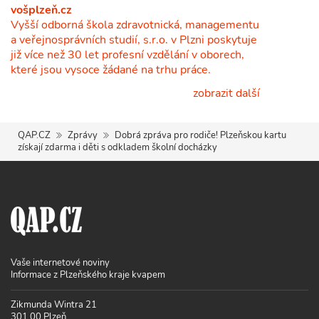
vošplzeň.cz
Vyšší odborná škola zdravotnická, managementu
a veřejnosprávních studií, s.r.o. v Plzni poskytuje
již více než 30 let profesní vzdělání v oborech,
které jsou vysoce žádané na trhu práce.
zobrazit další
QAP.CZ
Zprávy
Dobrá zpráva pro rodiče! Plzeňskou kartu
získají zdarma i děti s odkladem školní docházky
Vaše internetové noviny
Informace z Plzeňského kraje kvapem
Zikmunda Wintra 21
301 00 Plzeň