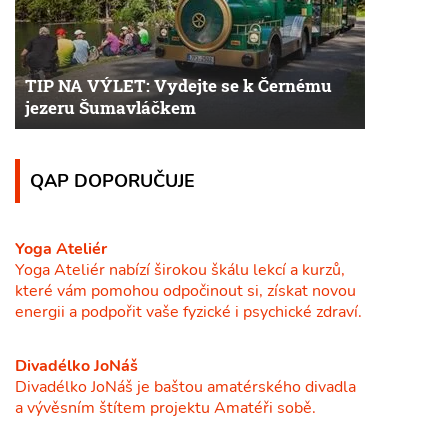
TIP NA VÝLET: Vydejte se k Černému
jezeru Šumavláčkem
QAP DOPORUČUJE
Yoga Ateliér
Yoga Ateliér nabízí širokou škálu lekcí a kurzů,
které vám pomohou odpočinout si, získat novou
energii a podpořit vaše fyzické i psychické zdraví.
Divadélko JoNáš
Divadélko JoNáš je baštou amatérského divadla
a vývěsním štítem projektu Amatéři sobě.