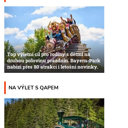
Top výletní cíl pro rodiny s dětmi na
druhou polovinu prázdnin. Bayern-Park
nabízí přes 80 atrakcí i letošní novinky.
NA VÝLET S QAPEM