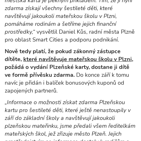
městská karta je pěkným příkladem. Tím, že ji nyní
zdarma získají všechny šestileté děti, které
navštěvují jakoukoli mateřskou školu v Plzni,
pomáháme rodinám a šetříme jejich finanční
prostředky,“
vysvětlil Daniel Kůs, radní města Plzně
pro oblast Smart Cities a podporu podnikání.
Nově tedy platí, že pokud zákonný zástupce
dítěte,
které navštěvuje mateřskou školu v Plzni
,
požádá o vydání Plzeňské karty, dostane ji dítě
ve formě přívěsku zdarma.
Do konce září k tomu
navíc je přidán i balíček bonusových kuponů od
zapojených partnerů.
„Informace o možnosti získat zdarma Plzeňskou
kartu pro šestileté děti, které ještě nenastoupily v
září do základní školy a navštěvují jakoukoli
plzeňskou mateřinku, jsme předali všem ředitelkám
mateřských škol, jež zřizuje město Plzeň. Jejich