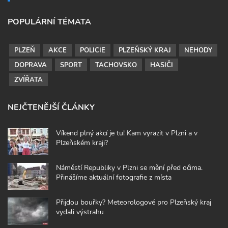
POPULÁRNÍ TÉMATA
PLZEŇ
AKCE
POLICIE
PLZEŇSKÝ KRAJ
NEHODY
DOPRAVA
SPORT
TACHOVSKO
HASIČI
ZVÍŘATA
NEJČTENĚJŠÍ ČLÁNKY
Víkend plný akcí je tu! Kam vyrazit v Plzni a v
Plzeňském kraji?
Náměstí Republiky v Plzni se mění před očima.
Přinášíme aktuální fotografie z místa
Přijdou bouřky? Meteorologové pro Plzeňský kraj
vydali výstrahu