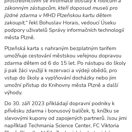
prostřednictvím se informace dostaly k rodičům a
zákonným zástupcům, kteří doposud museli pro
jízdné zdarma v MHD Plzeňskou kartu dětem
zakoupit,“
řekl Bohuslav Horais, vedoucí Úseku
podpory uživatelů Správy informačních technologií
města Plzně.
Plzeňská karta s nahraným bezplatným tarifem
umožňuje cestování městskou veřejnou dopravou
zdarma dětem od 6 do 15 let. Po nástupu do školy
ji pak žáci využijí k rezervaci a výdeji obědů, pro
vstup do školy a vyplňování docházky nebo jim
umožní přístup do Knihovny města Plzně a další
výhody.
Do 30. září 2023 přikládají dopravní podniky k
přívěsku zdarma i bonusový balíček, tj. knížku se
slevovými kupony od zapojených partnerů. Jsou jimi
například Techmania Science Center, FC Viktoria