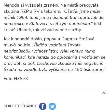
Nehoda si vyžádala zranění. Na místě pracovala
skupina RZP a RV s lékařem.
"Ošetřili jsme muže
ročník 1954, toho jsme následně transportovali do
nemocnice v Klatovech s lehkým poraněním,"
řekl
Lukáš Uherek, mluvčí záchranné služby.
Jak k nehodě došlo, popsala Dagmar Brožová,
mluvčí policie.
"Řidič s vozidlem Toyota
nepřizpůsobil rychlost jízdy, vyjel vpravo mimo
komunikaci, kde narazil do oplocení a s vozidlem se
převrátil na bok. Dechovou zkoušku měl negativní.
Škoda na vozidle byla vyčíslena na 450 tisíc korun."
Foto HZSPK
ZB
SDÍLEJTE ČLÁNEK