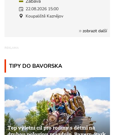
Zábava
22.08.2026 15:00
Koupaliště Kaznějov
zobrazit další
TIPY DO BAVORSKA
Top výletní cíl pro rodiny s dětmi na
druhou polovinu prázdnin. Bayern-Park