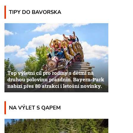
TIPY DO BAVORSKA
Top výletní cíl pro rodiny s dětmi na
druhou polovinu prázdnin. Bayern-Park
nabízí přes 80 atrakcí i letošní novinky.
NA VÝLET S QAPEM