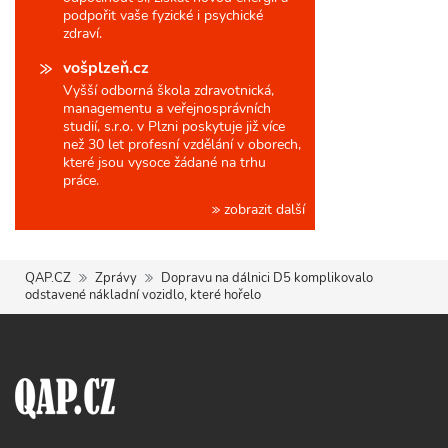
podpořit vaše fyzické i psychické
zdraví.
vošplzeň.cz
Vyšší odborná škola zdravotnická,
managementu a veřejnosprávních
studií, s.r.o. v Plzni poskytuje již více
než 30 let profesní vzdělání v oborech,
které jsou vysoce žádané na trhu
práce.
zobrazit další
QAP.CZ
Zprávy
Dopravu na dálnici D5 komplikovalo
odstavené nákladní vozidlo, které hořelo