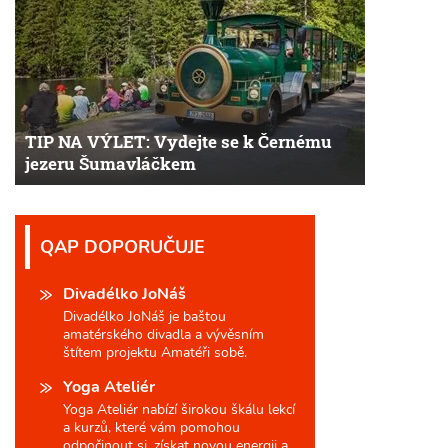
TIP NA VÝLET: Vydejte se k Černému
jezeru Šumavláčkem
QAP DOPORUČUJE
Divadélko JoNáš
Divadélko JoNáš je baštou
amatérského divadla a vývěsním
štítem projektu Amatéři sobě.
Yoga Ateliér
Yoga Ateliér nabízí širokou škálu lekcí
a kurzů, které vám pomohou
odpočinout si, získat novou energii a