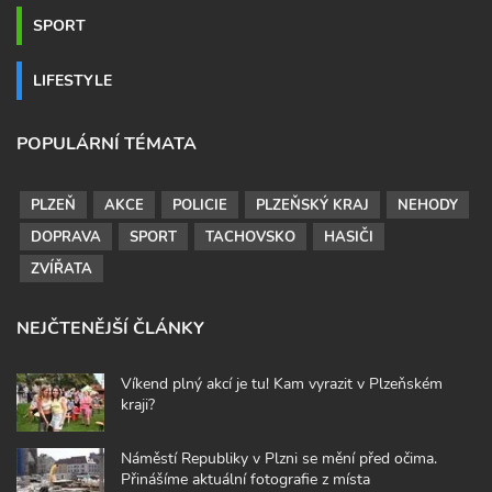
SPORT
LIFESTYLE
POPULÁRNÍ TÉMATA
PLZEŇ
AKCE
POLICIE
PLZEŇSKÝ KRAJ
NEHODY
DOPRAVA
SPORT
TACHOVSKO
HASIČI
ZVÍŘATA
NEJČTENĚJŠÍ ČLÁNKY
Víkend plný akcí je tu! Kam vyrazit v Plzeňském
kraji?
Náměstí Republiky v Plzni se mění před očima.
Přinášíme aktuální fotografie z místa