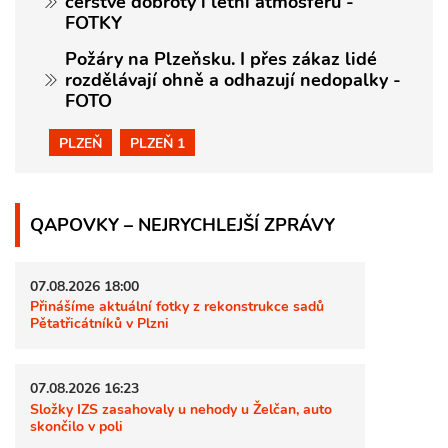
čerstvé dobroty i letní atmosféru -
FOTKY
Požáry na Plzeňsku. I přes zákaz lidé
rozdělávají ohně a odhazují nedopalky -
FOTO
PLZEŇ
PLZEŇ 1
QAPOVKY – NEJRYCHLEJŠÍ ZPRÁVY
07.08.2026 18:00
Přinášíme aktuální fotky z rekonstrukce sadů
Pětatřicátníků v Plzni
07.08.2026 16:23
Složky IZS zasahovaly u nehody u Želčan, auto
skončilo v poli