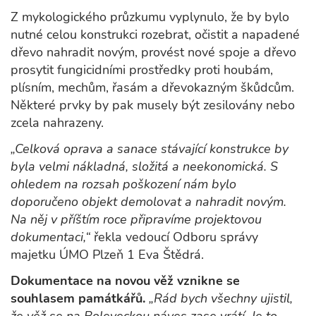
Z mykologického průzkumu vyplynulo, že by bylo
nutné celou konstrukci rozebrat, očistit a napadené
dřevo nahradit novým, provést nové spoje a dřevo
prosytit fungicidními prostředky proti houbám,
plísním, mechům, řasám a dřevokazným škůdcům.
Některé prvky by pak musely být zesilovány nebo
zcela nahrazeny.
„Celková oprava a sanace stávající konstrukce by
byla velmi nákladná, složitá a neekonomická. S
ohledem na rozsah poškození nám bylo
doporučeno objekt demolovat a nahradit novým.
Na něj v příštím roce připravíme projektovou
dokumentaci,“
řekla vedoucí Odboru správy
majetku ÚMO Plzeň 1 Eva Štědrá.
Dokumentace na novou věž vznikne se
souhlasem památkářů.
„Rád bych všechny ujistil,
že věž se na Boleveckou náves zase vrátí. Je to