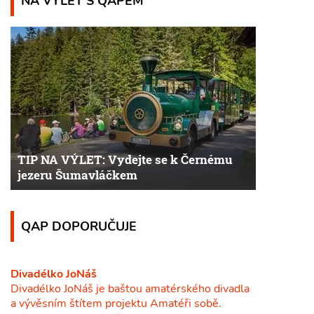
NA VÝLET S QAPEM
TIP NA VÝLET: Vydejte se k Černému
jezeru Šumavláčkem
QAP DOPORUČUJE
Divadélko JoNáš
Divadélko JoNáš je baštou amatérského divadla
a vývěsním štítem projektu Amatéři sobě.