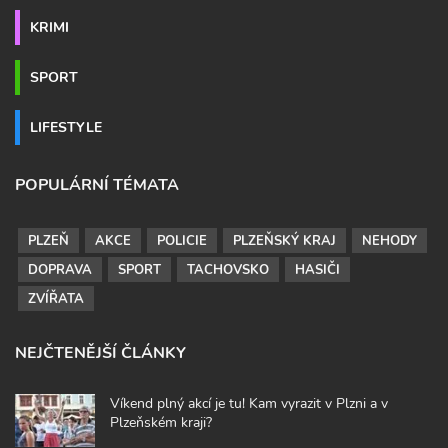
KRIMI
SPORT
LIFESTYLE
POPULÁRNÍ TÉMATA
PLZEŇ
AKCE
POLICIE
PLZEŇSKÝ KRAJ
NEHODY
DOPRAVA
SPORT
TACHOVSKO
HASIČI
ZVÍŘATA
NEJČTENĚJŠÍ ČLÁNKY
Víkend plný akcí je tu! Kam vyrazit v Plzni a v
Plzeňském kraji?