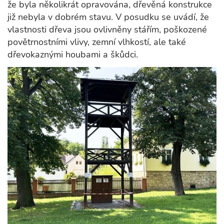
že byla několikrát opravována, dřevěná konstrukce
již nebyla v dobrém stavu. V posudku se uvádí, že
vlastnosti dřeva jsou ovlivněny stářím, poškozené
povětrnostními vlivy, zemní vlhkostí, ale také
dřevokaznými houbami a škůdci.