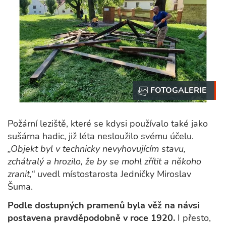
Požární leziště, které se kdysi používalo také jako
sušárna hadic, již léta nesloužilo svému účelu.
„Objekt byl v technicky nevyhovujícím stavu,
zchátralý a hrozilo, že by se mohl zřítit a někoho
zranit,“
uvedl místostarosta Jedničky Miroslav
Šuma.
Podle dostupných pramenů byla věž na návsi
postavena pravděpodobně v roce 1920.
I přesto,