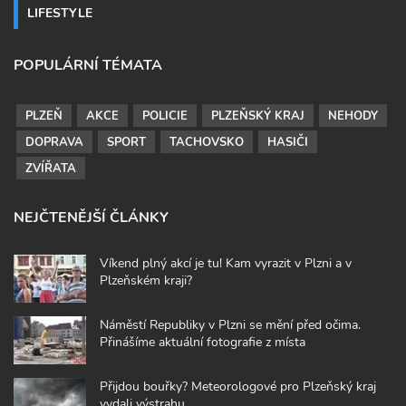
LIFESTYLE
POPULÁRNÍ TÉMATA
PLZEŇ
AKCE
POLICIE
PLZEŇSKÝ KRAJ
NEHODY
DOPRAVA
SPORT
TACHOVSKO
HASIČI
ZVÍŘATA
NEJČTENĚJŠÍ ČLÁNKY
Víkend plný akcí je tu! Kam vyrazit v Plzni a v
Plzeňském kraji?
Náměstí Republiky v Plzni se mění před očima.
Přinášíme aktuální fotografie z místa
Přijdou bouřky? Meteorologové pro Plzeňský kraj
vydali výstrahu