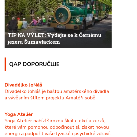
TIP NA VÝLET: Vydejte se k Černému
jezeru Šumavláčkem
QAP DOPORUČUJE
Divadélko JoNáš
Divadélko JoNáš je baštou amatérského divadla
a vývěsním štítem projektu Amatéři sobě.
Yoga Ateliér
Yoga Ateliér nabízí širokou škálu lekcí a kurzů,
které vám pomohou odpočinout si, získat novou
energii a podpořit vaše fyzické i psychické zdraví.