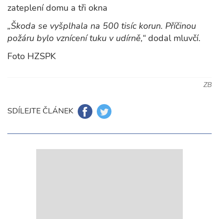
zateplení domu a tři okna
„Škoda se vyšplhala na 500 tisíc korun. Příčinou
požáru bylo vznícení tuku v udírně,“
dodal mluvčí.
Foto HZSPK
ZB
SDÍLEJTE ČLÁNEK