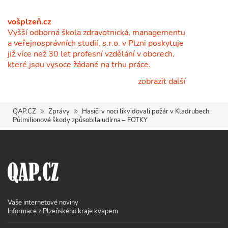
vošplzeň.cz
Vyšší odborná škola zdravotnická, managementu
a veřejnosprávních studií, s.r.o. v Plzni poskytuje
již více než 30 let profesní vzdělání v oborech,
které jsou vysoce žádané na trhu práce.
zobrazit další
QAP.CZ
Zprávy
Hasiči v noci likvidovali požár v Kladrubech.
Půlmilionové škody způsobila udírna – FOTKY
Vaše internetové noviny
Informace z Plzeňského kraje kvapem