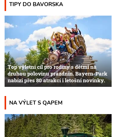
TIPY DO BAVORSKA
Top výletní cíl pro rodiny s dětmi na
druhou polovinu prázdnin. Bayern-Park
nabízí přes 80 atrakcí i letošní novinky.
NA VÝLET S QAPEM