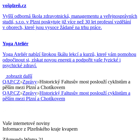
vošplzeň.cz
Vyšší odborná škola zdravotnická, managementu a veřejnosprávních
studií, s.r.o. v Plzni poskytuje již více než 30 let profesní vzdělání
v oborech, které jsou vysoce žádané na trhu práce.
Yoga Ateliér
Yoga Ateliér nabízí širokou škálu lekcí a kurzů, které vám pomohou
odpočinout si, získat novou energii a podpořit vaše fyzické i
psychické zdraví.
zobrazit další
QAP.CZ
Zprávy
Historický Faltusův most poslouží cyklistům a
pěším mezi Plzní a Chotíkovem
QAP.CZ
Zprávy
Historický Faltusův most poslouží cyklistům a
pěším mezi Plzní a Chotíkovem
Vaše internetové noviny
Informace z Plzeňského kraje kvapem
Zikmunda Wintra 21