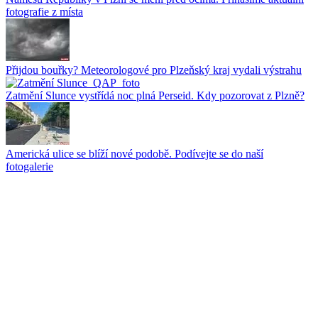
fotografie z místa
Přijdou bouřky? Meteorologové pro Plzeňský kraj vydali výstrahu
Zatmění Slunce vystřídá noc plná Perseid. Kdy pozorovat z Plzně?
Americká ulice se blíží nové podobě. Podívejte se do naší
fotogalerie