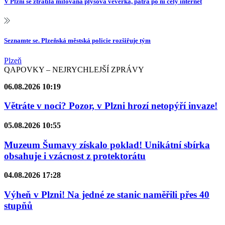
V Plzni se ztratila milovaná plyšová veverka, pátrá po ní celý internet
Seznamte se. Plzeňská městská policie rozšiřuje tým
Plzeň
QAPOVKY – NEJRYCHLEJŠÍ ZPRÁVY
06.08.2026 10:19
Větráte v noci? Pozor, v Plzni hrozí netopýří invaze!
05.08.2026 10:55
Muzeum Šumavy získalo poklad! Unikátní sbírka
obsahuje i vzácnost z protektorátu
04.08.2026 17:28
Výheň v Plzni! Na jedné ze stanic naměřili přes 40
stupňů