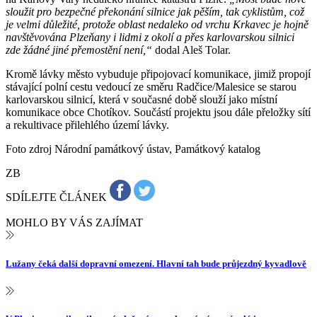
sloužit pro bezpečné překonání silnice jak pěším, tak cyklistům, což
je velmi důležité, protože oblast nedaleko od vrchu Krkavec je hojně
navštěvována Plzeňany i lidmi z okolí a přes karlovarskou silnici
zde žádné jiné přemostění není,“
dodal Aleš Tolar.
Kromě lávky město vybuduje připojovací komunikace, jimiž propojí
stávající polní cestu vedoucí ze směru Radčice/Malesice se starou
karlovarskou silnicí, která v současné době slouží jako místní
komunikace obce Chotíkov. Součástí projektu jsou dále přeložky sítí
a rekultivace přilehlého území lávky.
Foto zdroj Národní památkový ústav, Památkový katalog
ZB
SDÍLEJTE ČLÁNEK
MOHLO BY VÁS ZAJÍMAT
Lužany čeká další dopravní omezení. Hlavní tah bude průjezdný kyvadlově