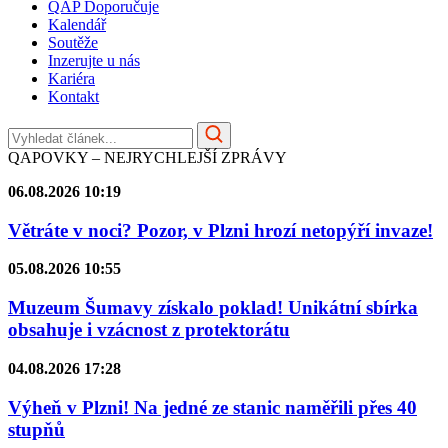
QAP Doporučuje
Kalendář
Soutěže
Inzerujte u nás
Kariéra
Kontakt
QAPOVKY – NEJRYCHLEJŠÍ ZPRÁVY
06.08.2026 10:19
Větráte v noci? Pozor, v Plzni hrozí netopýří invaze!
05.08.2026 10:55
Muzeum Šumavy získalo poklad! Unikátní sbírka
obsahuje i vzácnost z protektorátu
04.08.2026 17:28
Výheň v Plzni! Na jedné ze stanic naměřili přes 40
stupňů