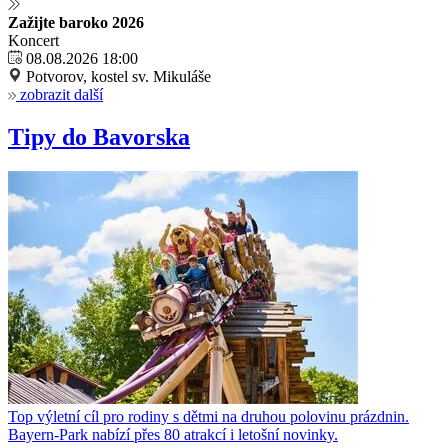
Zažijte baroko 2026
Koncert
08.08.2026 18:00
Potvorov, kostel sv. Mikuláše
zobrazit další
Tipy do Bavorska
Top výletní cíl pro rodiny s dětmi na druhou polovinu prázdnin.
Bayern-Park nabízí přes 80 atrakcí i letošní novinky.