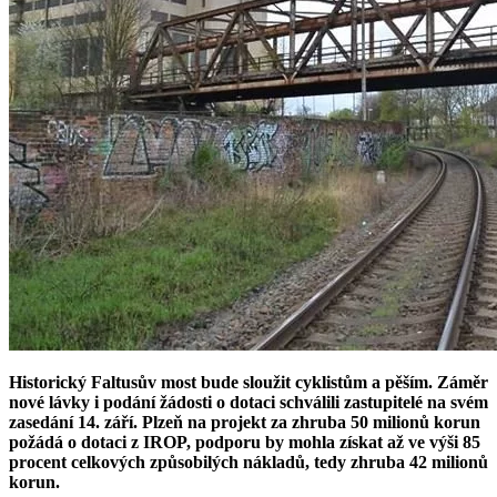
Historický Faltusův most bude sloužit cyklistům a pěším. Záměr
nové lávky i podání žádosti o dotaci schválili zastupitelé na svém
zasedání 14. září. Plzeň na projekt za zhruba 50 milionů korun
požádá o dotaci z IROP, podporu by mohla získat až ve výši 85
procent celkových způsobilých nákladů, tedy zhruba 42 milionů
korun.