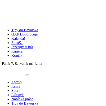
Tipy do Bavorska
QAP Doporučuje
Kalendář
Soutěže
Inzerujte u nás
Kariéra
Kontakt
Pátek 7. 8.
svátek má Lada
Zprávy
Krimi
Sport
Lifestyle
Nabídka práce
Tipy do Bavorska