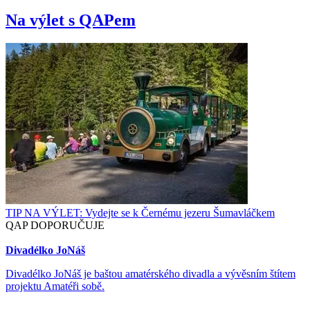
Na výlet s QAPem
TIP NA VÝLET: Vydejte se k Černému jezeru Šumavláčkem
QAP DOPORUČUJE
Divadélko JoNáš
Divadélko JoNáš je baštou amatérského divadla a vývěsním štítem
projektu Amatéři sobě.