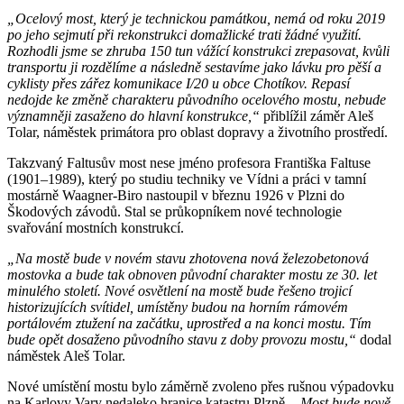
„Ocelový most, který je technickou památkou, nemá od roku 2019
po jeho sejmutí při rekonstrukci domažlické trati žádné využití.
Rozhodli jsme se zhruba 150 tun vážící konstrukci zrepasovat, kvůli
transportu ji rozdělíme a následně sestavíme jako lávku pro pěší a
cyklisty přes zářez komunikace I/20 u obce Chotíkov. Repasí
nedojde ke změně charakteru původního ocelového mostu, nebude
významněji zasaženo do hlavní konstrukce,“
přiblížil záměr Aleš
Tolar, náměstek primátora pro oblast dopravy a životního prostředí.
Takzvaný Faltusův most nese jméno profesora Františka Faltuse
(1901–1989), který po studiu techniky ve Vídni a práci v tamní
mostárně Waagner-Biro nastoupil v březnu 1926 v Plzni do
Škodových závodů. Stal se průkopníkem nové technologie
svařování mostních konstrukcí.
„Na mostě bude v novém stavu zhotovena nová železobetonová
mostovka a bude tak obnoven původní charakter mostu ze 30. let
minulého století. Nové osvětlení na mostě bude řešeno trojicí
historizujících svítidel, umístěny budou na horním rámovém
portálovém ztužení na začátku, uprostřed a na konci mostu. Tím
bude opět dosaženo původního stavu z doby provozu mostu,“
dodal
náměstek Aleš Tolar.
Nové umístění mostu bylo záměrně zvoleno přes rušnou výpadovku
na Karlovy Vary nedaleko hranice katastru Plzně.
„Most bude nově