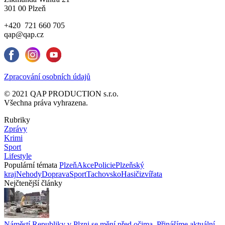
301 00 Plzeň
+420 721 660 705
qap@qap.cz
Zpracování osobních údajů
© 2021 QAP PRODUCTION s.r.o.
Všechna práva vyhrazena.
Rubriky
Zprávy
Krimi
Sport
Lifestyle
Populární témata
Plzeň
Akce
Policie
Plzeňský
kraj
Nehody
Doprava
Sport
Tachovsko
Hasiči
zvířata
Nejčtenější články
Náměstí Republiky v Plzni se mění před očima. Přinášíme aktuální