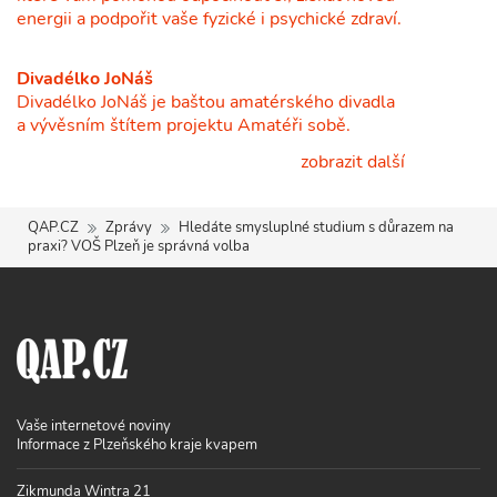
energii a podpořit vaše fyzické i psychické zdraví.
Divadélko JoNáš
Divadélko JoNáš je baštou amatérského divadla
a vývěsním štítem projektu Amatéři sobě.
zobrazit další
QAP.CZ
Zprávy
Hledáte smysluplné studium s důrazem na
praxi? VOŠ Plzeň je správná volba
Vaše internetové noviny
Informace z Plzeňského kraje kvapem
Zikmunda Wintra 21