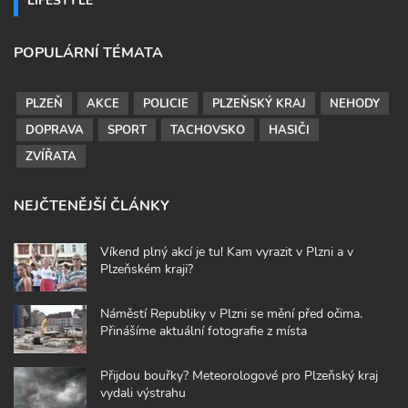
POPULÁRNÍ TÉMATA
PLZEŇ
AKCE
POLICIE
PLZEŇSKÝ KRAJ
NEHODY
DOPRAVA
SPORT
TACHOVSKO
HASIČI
ZVÍŘATA
NEJČTENĚJŠÍ ČLÁNKY
Víkend plný akcí je tu! Kam vyrazit v Plzni a v
Plzeňském kraji?
Náměstí Republiky v Plzni se mění před očima.
Přinášíme aktuální fotografie z místa
Přijdou bouřky? Meteorologové pro Plzeňský kraj
vydali výstrahu