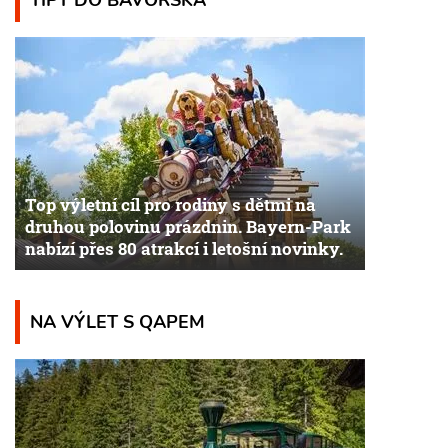
Top výletní cíl pro rodiny s dětmi na
druhou polovinu prázdnin. Bayern-Park
nabízí přes 80 atrakcí i letošní novinky.
NA VÝLET S QAPEM