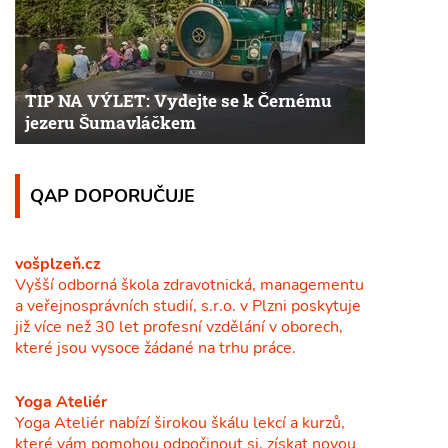
TIP NA VÝLET: Vydejte se k Černému
jezeru Šumavláčkem
QAP DOPORUČUJE
vošplzeň.cz
Vyšší odborná škola zdravotnická, managementu
a veřejnosprávních studií, s.r.o. v Plzni poskytuje
již více než 30 let profesní vzdělání v oborech,
které jsou vysoce žádané na trhu práce.
Yoga Ateliér
Yoga Ateliér nabízí širokou škálu lekcí a kurzů,
které vám pomohou odpočinout si, získat novou