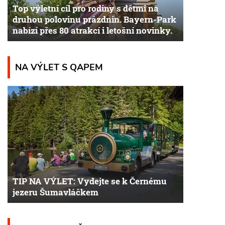
Top výletní cíl pro rodiny s dětmi na
druhou polovinu prázdnin. Bayern-Park
nabízí přes 80 atrakcí i letošní novinky.
NA VÝLET S QAPEM
TIP NA VÝLET: Vydejte se k Černému
jezeru Šumavláčkem