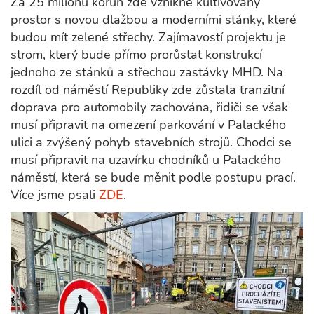
Za 25 milionů korun zde vznikne kultivovaný
prostor s novou dlažbou a moderními stánky, které
budou mít zelené střechy. Zajímavostí projektu je
strom, který bude přímo prorůstat konstrukcí
jednoho ze stánků a střechou zastávky MHD. Na
rozdíl od náměstí Republiky zde zůstala tranzitní
doprava pro automobily zachována, řidiči se však
musí připravit na omezení parkování v Palackého
ulici a zvýšený pohyb stavebních strojů. Chodci se
musí připravit na uzavírku chodníků u Palackého
náměstí, která se bude měnit podle postupu prací.
Více jsme psali
ZDE
.