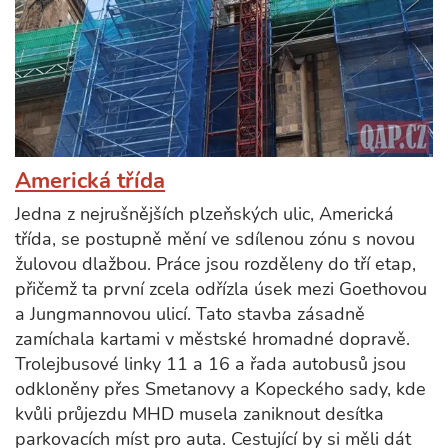
Americká třída
Jedna z nejrušnějších plzeňských ulic, Americká
třída, se postupně mění ve sdílenou zónu s novou
žulovou dlažbou. Práce jsou rozděleny do tří etap,
přičemž ta první zcela odřízla úsek mezi Goethovou
a Jungmannovou ulicí. Tato stavba zásadně
zamíchala kartami v městské hromadné dopravě.
Trolejbusové linky 11 a 16 a řada autobusů jsou
odkloněny přes Smetanovy a Kopeckého sady, kde
kvůli průjezdu MHD musela zaniknout desítka
parkovacích míst pro auta. Cestující by si měli dát