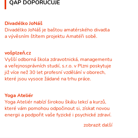
QAP DOPORUČUJE
Divadélko JoNáš
Divadélko JoNáš je baštou amatérského divadla
a vývěsním štítem projektu Amatéři sobě.
vošplzeň.cz
Vyšší odborná škola zdravotnická, managementu
a veřejnosprávních studií, s.r.o. v Plzni poskytuje
již více než 30 let profesní vzdělání v oborech,
které jsou vysoce žádané na trhu práce.
Yoga Ateliér
Yoga Ateliér nabízí širokou škálu lekcí a kurzů,
které vám pomohou odpočinout si, získat novou
energii a podpořit vaše fyzické i psychické zdraví.
zobrazit další