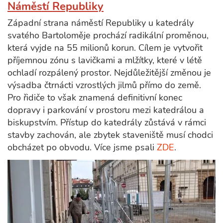
Náměstí Republiky
Západní strana náměstí Republiky u katedrály
svatého Bartoloměje prochází radikální proměnou,
která vyjde na 55 milionů korun. Cílem je vytvořit
příjemnou zónu s lavičkami a mlžítky, které v létě
ochladí rozpálený prostor. Nejdůležitější změnou je
výsadba čtrnácti vzrostlých jilmů přímo do země.
Pro řidiče to však znamená definitivní konec
dopravy i parkování v prostoru mezi katedrálou a
biskupstvím. Přístup do katedrály zůstává v rámci
stavby zachován, ale zbytek staveniště musí chodci
obcházet po obvodu. Více jsme psali
ZDE
.