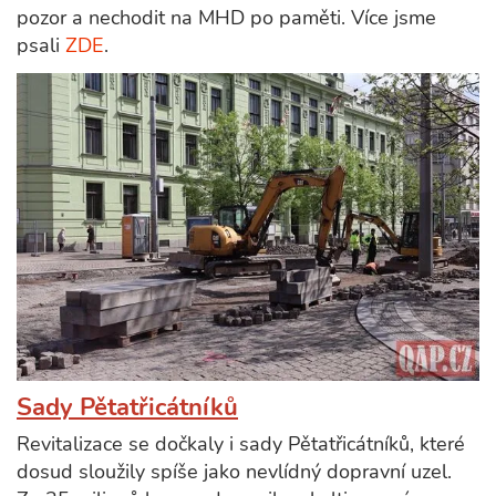
pozor a nechodit na MHD po paměti. Více jsme
psali
ZDE
.
Sady Pětatřicátníků
Revitalizace se dočkaly i sady Pětatřicátníků, které
dosud sloužily spíše jako nevlídný dopravní uzel.