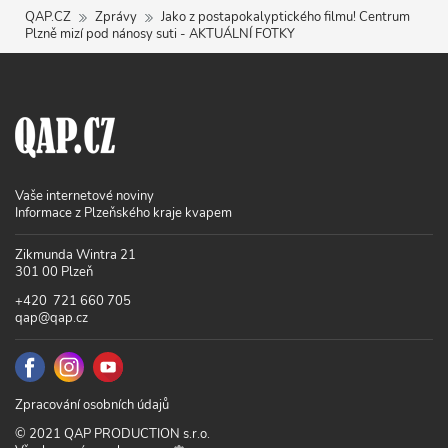
QAP.CZ
Zprávy
Jako z postapokalyptického filmu! Centrum
Plzně mizí pod nánosy suti - AKTUÁLNÍ FOTKY
Vaše internetové noviny
Informace z Plzeňského kraje kvapem
Zikmunda Wintra 21
301 00 Plzeň
+420 721 660 705
qap@qap.cz
Zpracování osobních údajů
© 2021 QAP PRODUCTION s.r.o.