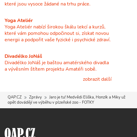
které jsou vysoce žádané na trhu práce.
Yoga Ateliér
Yoga Ateliér nabízí širokou škálu lekcí a kurzů,
které vám pomohou odpočinout si, získat novou
energii a podpořit vaše fyzické i psychické zdraví.
Divadélko JoNáš
Divadélko JoNáš je baštou amatérského divadla
a vývěsním štítem projektu Amatéři sobě.
zobrazit další
QAP.CZ
Zprávy
Jaro je tu! Medvědi Eliška, Honzík a Miky už
opět dovádějí ve výběhu v plzeňské zoo - FOTKY