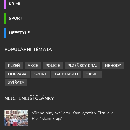
KRIMI
SPORT
LIFESTYLE
POPULÁRNÍ TÉMATA
PLZEŇ
AKCE
POLICIE
PLZEŇSKÝ KRAJ
NEHODY
DOPRAVA
SPORT
TACHOVSKO
HASIČI
ZVÍŘATA
NEJČTENĚJŠÍ ČLÁNKY
Víkend plný akcí je tu! Kam vyrazit v Plzni a v
Plzeňském kraji?