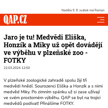
Neděle 9. 8.
svátek má Roman
Jaro je tu! Medvědi Eliška,
Honzík a Miky už opět dovádějí
ve výběhu v plzeňské zoo -
FOTKY
22.03.2024 12:50
V plzeňské zoologické zahradě spolu žijí tři
medvědi hnědí. Sourozenci Eliška a Honzík a s nimi
medvěd Miky. Po zimním spánku už si zase užívají
ve svém prostorném výběhu. QAP se byl na trojici
medvědů podívat! Přinášíme FOTKY.