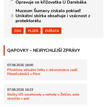
Opravuje se křižovatka U Darebáka
Muzeum Šumavy získalo poklad!
Unikátní sbírka obsahuje i vzácnost z
protektorátu
ZOO
PLZEŇ
ZVÍŘATA
QAPOVKY – NEJRYCHLEJŠÍ ZPRÁVY
07.08.2026 18:00
Přinášíme aktuální fotky z rekonstrukce sadů
Pětatřicátníků v Plzni
07.08.2026 16:23
Složky IZS zasahovaly u nehody u Želčan, auto
skončilo v poli