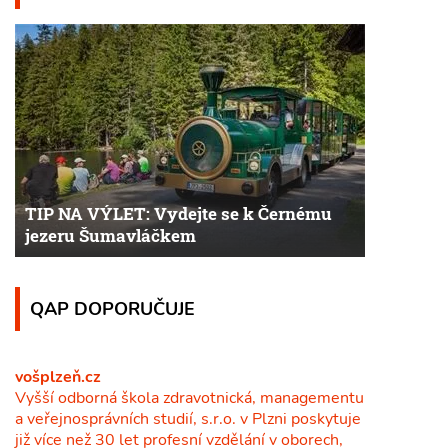
TIP NA VÝLET: Vydejte se k Černému
jezeru Šumavláčkem
QAP DOPORUČUJE
vošplzeň.cz
Vyšší odborná škola zdravotnická, managementu
a veřejnosprávních studií, s.r.o. v Plzni poskytuje
již více než 30 let profesní vzdělání v oborech,