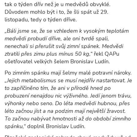
tak o týden dřív než je u medvědů obvyklé.
Důvodem mohlo být i to, že šli spát už 29.
listopadu, tedy o týden dříve.
„Báli jsme se, že se vzhledem k vysokým teplotám
medvědi probudí dříve, ale oni tvrdě spali,
nenechali si přerušit svůj zimní spánek. Medvědi
ztratili přes zimu plus mínus 50 kg,“
řekl QAPu
ošetřovatel velkých šelem Bronislav Ludín.
Po zimním spánku mají šelmy malé potravní nároky.
„Jejich metabolismus se musí nejdřív nastartovat. Je
to zapříčiněno tím, že ani v přírodě hned po
probuzení nenajdou nic výživného. Jedí jenom trávu,
výhonky nebo seno. Do léta medvědi hubnou, přes
léto začnou jíst a na podzim mají největší žravost.
To začnou nabývat hmotnosti až do období zimního
spánku,“
doplnil Bronislav Ludín.