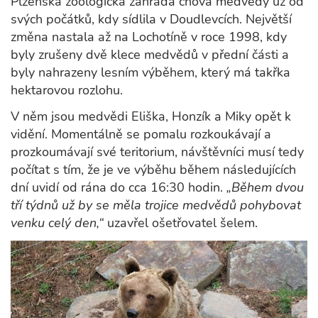
Plzeňská zoologická zahrada chová medvědy už od
svých počátků, kdy sídlila v Doudlevcích. Největší
změna nastala až na Lochotíně v roce 1998, kdy
byly zrušeny dvě klece medvědů v přední části a
byly nahrazeny lesním výběhem, který má takřka
hektarovou rozlohu.
V něm jsou medvědi Eliška, Honzík a Miky opět k
vidění. Momentálně se pomalu rozkoukávají a
prozkoumávají své teritorium, návštěvníci musí tedy
počítat s tím, že je ve výběhu během následujících
dní uvidí od rána do cca 16:30 hodin.
„Během dvou
tří týdnů už by se měla trojice medvědů pohybovat
venku celý den,“
uzavřel ošetřovatel šelem.