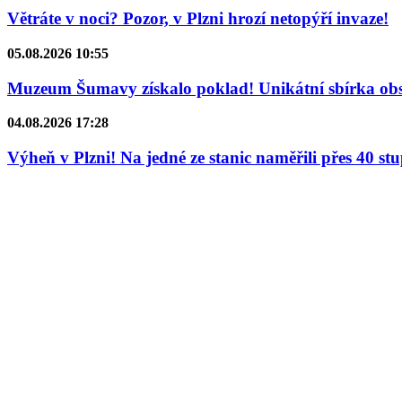
Větráte v noci? Pozor, v Plzni hrozí netopýří invaze!
05.08.2026 10:55
Muzeum Šumavy získalo poklad! Unikátní sbírka obsa
04.08.2026 17:28
Výheň v Plzni! Na jedné ze stanic naměřili přes 40 st