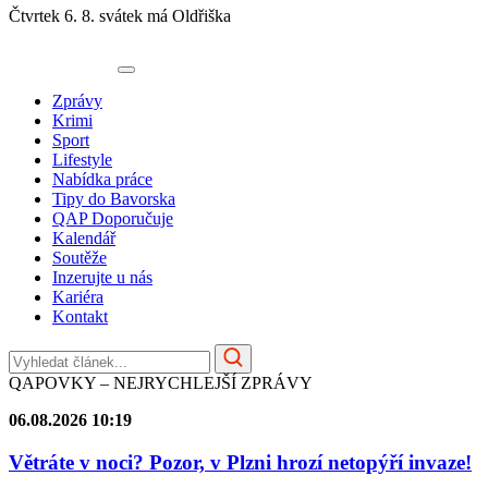
Čtvrtek 6. 8.
svátek má Oldřiška
Zprávy
Krimi
Sport
Lifestyle
Nabídka práce
Tipy do Bavorska
QAP Doporučuje
Kalendář
Soutěže
Inzerujte u nás
Kariéra
Kontakt
QAPOVKY – NEJRYCHLEJŠÍ ZPRÁVY
06.08.2026 10:19
Větráte v noci? Pozor, v Plzni hrozí netopýří invaze!