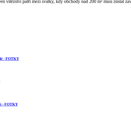
en vítězství patří mezi svátky, kdy obchody nad 200 m² musí zůstat za
lidé - FOTKY
Y
ci - FOTKY