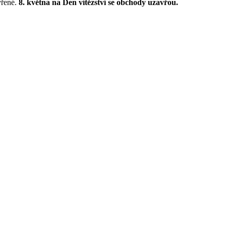
vřené.
8. května na Den vítězství se obchody uzavřou.