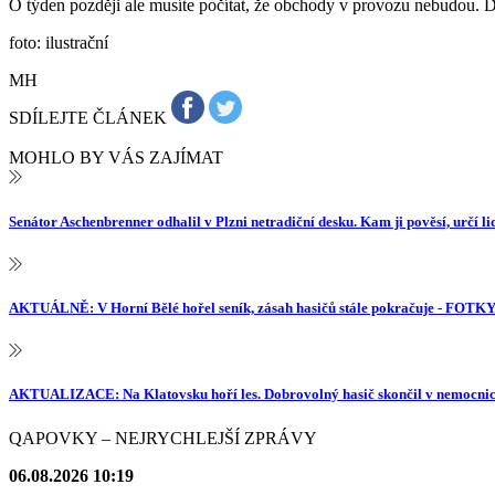
O týden později ale musíte počítat, že obchody v provozu nebudou. D
foto: ilustrační
MH
SDÍLEJTE ČLÁNEK
MOHLO BY VÁS ZAJÍMAT
Senátor Aschenbrenner odhalil v Plzni netradiční desku. Kam ji pověsí, určí 
AKTUÁLNĚ: V Horní Bělé hořel seník, zásah hasičů stále pokračuje - FOTK
AKTUALIZACE: Na Klatovsku hoří les. Dobrovolný hasič skončil v nemocni
QAPOVKY – NEJRYCHLEJŠÍ ZPRÁVY
06.08.2026 10:19