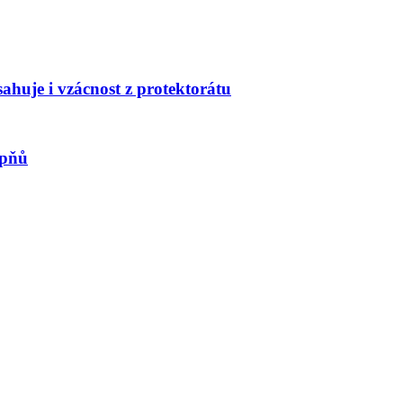
huje i vzácnost z protektorátu
upňů