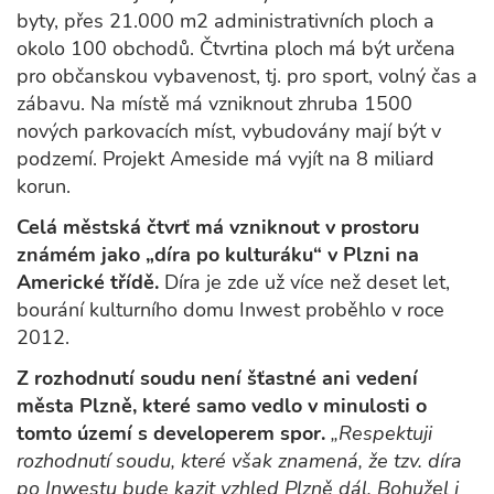
byty, přes 21.000 m2 administrativních ploch a
okolo 100 obchodů. Čtvrtina ploch má být určena
pro občanskou vybavenost, tj. pro sport, volný čas a
zábavu. Na místě má vzniknout zhruba 1500
nových parkovacích míst, vybudovány mají být v
podzemí. Projekt Ameside má vyjít na 8 miliard
korun.
Celá městská čtvrť má vzniknout v prostoru
známém jako „díra po kulturáku“ v Plzni na
Americké třídě.
Díra je zde už více než deset let,
bourání kulturního domu Inwest proběhlo v roce
2012.
Z rozhodnutí soudu není šťastné ani vedení
města Plzně, které samo vedlo v minulosti o
tomto území s developerem spor.
„Respektuji
rozhodnutí soudu, které však znamená, že tzv. díra
po Inwestu bude kazit vzhled Plzně dál. Bohužel i