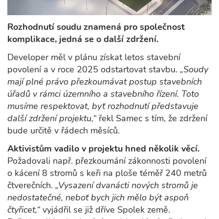
Rozhodnutí soudu znamená pro společnost
komplikace, jedná se o další zdržení.
Developer měl v plánu získat letos stavební
povolení a v roce 2025 odstartovat stavbu.
„Soudy
mají plné právo přezkoumávat postup stavebních
úřadů v rámci územního a stavebního řízení. Toto
musíme respektovat, byť rozhodnutí představuje
další zdržení projektu,“
řekl Samec s tím, že zdržení
bude určitě v řádech měsíců.
Aktivistům vadilo v projektu hned několik věcí.
Požadovali např. přezkoumání zákonnosti povolení
o kácení 8 stromů s keři na ploše téměř 240 metrů
čtverečních.
„Vysazení dvanácti nových stromů je
nedostatečné, neboť bych jich mělo být aspoň
čtyřicet,“
vyjádřil se již dříve Spolek země.