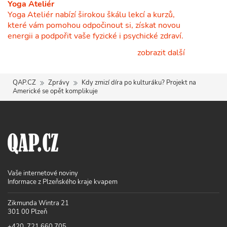
Yoga Ateliér
Yoga Ateliér nabízí širokou škálu lekcí a kurzů,
které vám pomohou odpočinout si, získat novou
energii a podpořit vaše fyzické i psychické zdraví.
zobrazit další
QAP.CZ
Zprávy
Kdy zmizí díra po kulturáku? Projekt na
Americké se opět komplikuje
Vaše internetové noviny
Informace z Plzeňského kraje kvapem
Zikmunda Wintra 21
301 00 Plzeň
+420 721 660 705