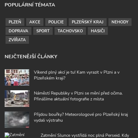
POPULÁRNÍ TÉMATA
PLZEŇ
AKCE
POLICIE
PLZEŇSKÝ KRAJ
NEHODY
DOPRAVA
SPORT
TACHOVSKO
HASIČI
ZVÍŘATA
NEJČTENĚJŠÍ ČLÁNKY
Víkend plný akcí je tu! Kam vyrazit v Plzni a v
Plzeňském kraji?
Náměstí Republiky v Plzni se mění před očima.
Přinášíme aktuální fotografie z místa
Přijdou bouřky? Meteorologové pro Plzeňský kraj
vydali výstrahu
Zatmění Slunce vystřídá noc plná Perseid. Kdy