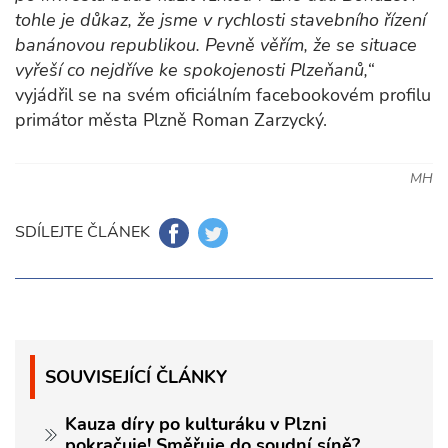
tohle je důkaz, že jsme v rychlosti stavebního řízení
banánovou republikou. Pevně věřím, že se situace
vyřeší co nejdříve ke spokojenosti Plzeňanů,“
vyjádřil se na svém oficiálním facebookovém profilu
primátor města Plzně Roman Zarzycký.
MH
SDÍLEJTE ČLÁNEK
SOUVISEJÍCÍ ČLÁNKY
Kauza díry po kulturáku v Plzni
pokračuje! Směřuje do soudní síně?