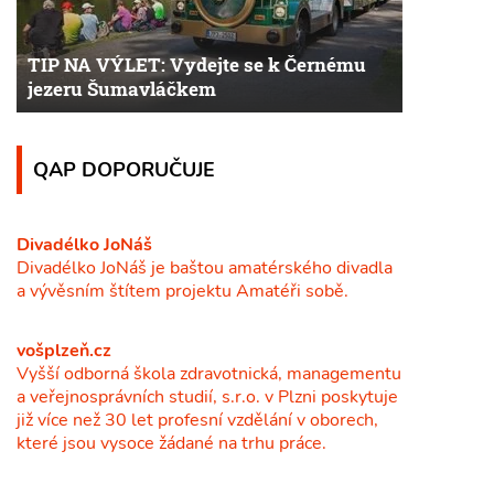
TIP NA VÝLET: Vydejte se k Černému
jezeru Šumavláčkem
QAP DOPORUČUJE
Divadélko JoNáš
Divadélko JoNáš je baštou amatérského divadla
a vývěsním štítem projektu Amatéři sobě.
vošplzeň.cz
Vyšší odborná škola zdravotnická, managementu
a veřejnosprávních studií, s.r.o. v Plzni poskytuje
již více než 30 let profesní vzdělání v oborech,
které jsou vysoce žádané na trhu práce.