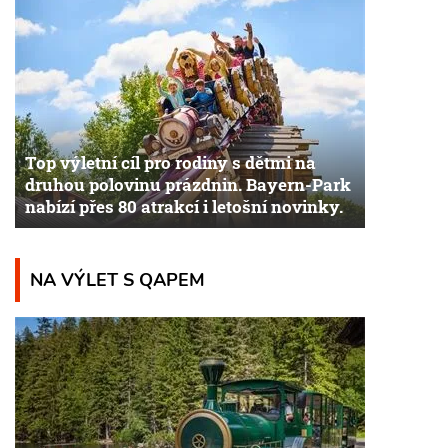
Top výletní cíl pro rodiny s dětmi na
druhou polovinu prázdnin. Bayern-Park
nabízí přes 80 atrakcí i letošní novinky.
NA VÝLET S QAPEM