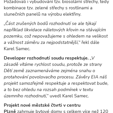
Požadovali i vybudování tzv. biosolární střechy, tedy
kombinace tzv. zelené střechy s rostlinami a
slunečních panelů na výrobu elektřiny.
„Část zrušených bodů rozhodnutí se ale týkají
například likvidace náletových křovin na stávajícím
pozemku, což nepovažujeme s ohledem na velikost
a vážnost záměru za nejpodstatnější,“
řekl dále
Karel Samec.
Developer rozhodnutí soudu respektuje.
„V
zásadě vítáme rychlost soudu, protože ze strany
Dětí země zaznamenáváme zejména snahu o
protahování povolovacího procesu. Závěry EIA náš
projekt samozřejmě respektuje a respektovat bude,
a to bez ohledu na rozsah podmínek v textu
územního rozhodnutí,“
uvedl Karel Samec.
Projekt nové městské čtvrti v centru
Plzně
zahrnuje bytové domy s celkem více než 120