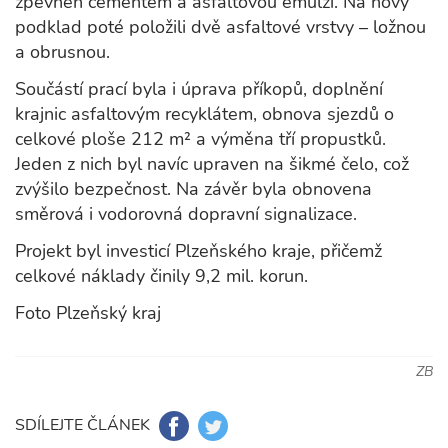
zpevněn cementem a asfaltovou emulzí. Na nový
podklad poté položili dvě asfaltové vrstvy – ložnou
a obrusnou.
Součástí prací byla i úprava příkopů, doplnění
krajnic asfaltovým recyklátem, obnova sjezdů o
celkové ploše 212 m² a výměna tří propustků.
Jeden z nich byl navíc upraven na šikmé čelo, což
zvýšilo bezpečnost. Na závěr byla obnovena
směrová i vodorovná dopravní signalizace.
Projekt byl investicí Plzeňského kraje, přičemž
celkové náklady činily 9,2 mil. korun.
Foto Plzeňský kraj
ZB
SDÍLEJTE ČLÁNEK