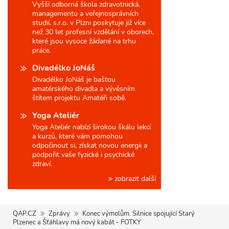
Vyšší odborná škola zdravotnická,
managementu a veřejnosprávních
studií, s.r.o. v Plzni poskytuje již více
než 30 let profesní vzdělání v oborech,
které jsou vysoce žádané na trhu
práce.
Divadélko JoNáš
Divadélko JoNáš je baštou
amatérského divadla a vývěsním
štítem projektu Amatéři sobě.
Yoga Ateliér
Yoga Ateliér nabízí širokou škálu lekcí
a kurzů, které vám pomohou
odpočinout si, získat novou energii a
podpořit vaše fyzické i psychické
zdraví.
zobrazit další
QAP.CZ
Zprávy
Konec výmolům. Silnice spojující Starý
Plzenec a Šťáhlavy má nový kabát - FOTKY