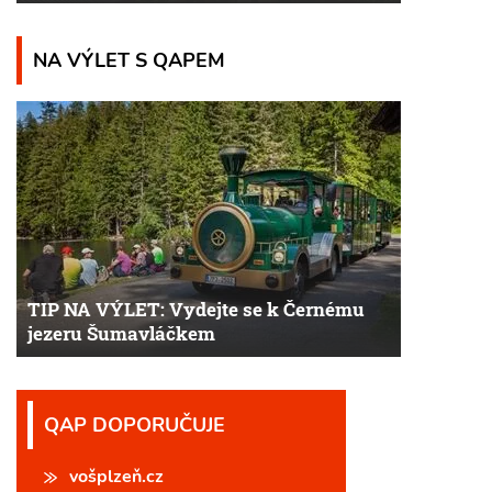
NA VÝLET S QAPEM
TIP NA VÝLET: Vydejte se k Černému
jezeru Šumavláčkem
QAP DOPORUČUJE
vošplzeň.cz