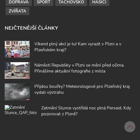
DOPRAVA
SPORT
TACHOVSKO
HASIČI
ZVÍŘATA
NEJČTENĚJŠÍ ČLÁNKY
Víkend plný akcí je tu! Kam vyrazit v Plzni a v
Plzeňském kraji?
Náměstí Republiky v Plzni se mění před očima.
Přinášíme aktuální fotografie z místa
Přijdou bouřky? Meteorologové pro Plzeňský kraj
vydali výstrahu
Zatmění Slunce vystřídá noc plná Perseid. Kdy
pozorovat z Plzně?