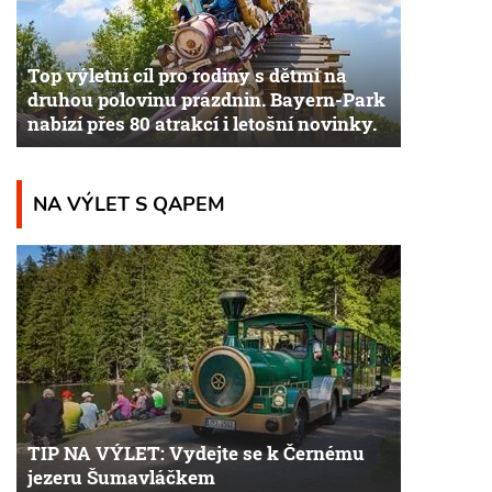
Top výletní cíl pro rodiny s dětmi na
druhou polovinu prázdnin. Bayern-Park
nabízí přes 80 atrakcí i letošní novinky.
NA VÝLET S QAPEM
TIP NA VÝLET: Vydejte se k Černému
jezeru Šumavláčkem