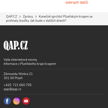
zobrazit další
QAP.CZ
Zprávy
Konečně sprchlo! Plzeňským krajem se
prohnaly bouřky. Jak bude v dalších dnech?
Vaše internetové noviny
Informace z Plzeňského kraje kvapem
Zikmunda Wintra 21
301 00 Plzeň
+420 721 660 705
qap@qap.cz