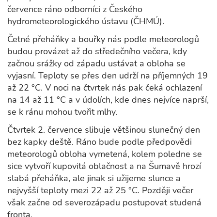
července ráno odborníci z Českého
hydrometeorologického ústavu (ČHMÚ).
Četné přeháňky a bouřky nás podle meteorologů
budou provázet až do středečního večera, kdy
začnou srážky od západu ustávat a obloha se
vyjasní. Teploty se přes den udrží na příjemných 19
až 22 °C. V noci na čtvrtek nás pak čeká ochlazení
na 14 až 11 °C a v údolích, kde dnes nejvíce naprší,
se k ránu mohou tvořit mlhy.
Čtvrtek 2. července slibuje většinou slunečný den
bez kapky deště. Ráno bude podle předpovědi
meteorologů obloha vymetená, kolem poledne se
sice vytvoří kupovitá oblačnost a na Šumavě hrozí
slabá přeháňka, ale jinak si užijeme slunce a
nejvyšší teploty mezi 22 až 25 °C. Později večer
však začne od severozápadu postupovat studená
fronta.