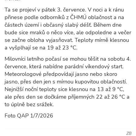
Ta se projeví v pátek 3. července. V noci a k ránu
přinese podle odborníků z ČHMÚ oblačnost a na
částech území i občasný slabý déšť. Během dne
bude sice mraků o něco více, ale odpoledne a večer
se začne obloha vyjasňovat. Teploty mírně klesnou
a vyšplhají se na 19 až 23 °C.
Milovníci letního počasí se mohou těšit na sobotu 4.
července, která nabídne parádní víkendový start.
Meteorologové předpovídají jasno nebo skoro
jasno, přes den jen s mírnou kupovitou oblačností.
Nejnižší noční teploty sice klesnou na 13 až 9 °C,
ale přes den se dočkáme příjemných 22 až 26 °C a
to úplně bez srážek.
Foto QAP 1/7/2026
ZB