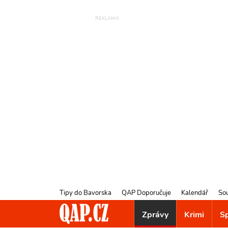
Tipy do Bavorska
QAP Doporučuje
Kalendář
So
Zprávy
Krimi
S