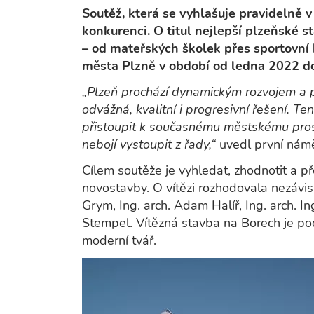
Soutěž, která se vyhlašuje pravidelně v
konkurenci. O titul nejlepší plzeňské 
– od mateřských školek přes sportovní
města Plzně v období od ledna 2022 d
„Plzeň prochází dynamickým rozvojem a p
odvážná, kvalitní i progresivní řešení. Te
přistoupit k současnému městskému prost
nebojí vystoupit z řady,“
uvedl první nám
Cílem soutěže je vyhledat, zhodnotit a pře
novostavby. O vítězi rozhodovala nezávis
Grym, Ing. arch. Adam Halíř, Ing. arch. In
Stempel. Vítězná stavba na Borech je po
moderní tvář.