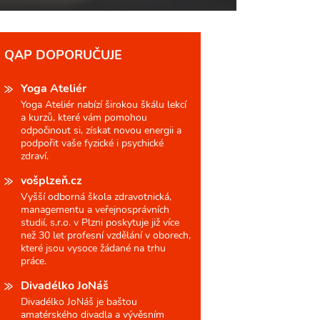
QAP DOPORUČUJE
Yoga Ateliér
Yoga Ateliér nabízí širokou škálu lekcí
a kurzů, které vám pomohou
odpočinout si, získat novou energii a
podpořit vaše fyzické i psychické
zdraví.
vošplzeň.cz
Vyšší odborná škola zdravotnická,
managementu a veřejnosprávních
studií, s.r.o. v Plzni poskytuje již více
než 30 let profesní vzdělání v oborech,
které jsou vysoce žádané na trhu
práce.
Divadélko JoNáš
Divadélko JoNáš je baštou
amatérského divadla a vývěsním