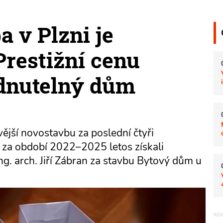
a v Plzni je
Prestižní cenu
édnutelný dům
vější novostavbu za poslední čtyři
 za období 2022–2025 letos získali
Ing. arch. Jiří Zábran za stavbu Bytový dům u