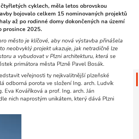
 čtyřletých cyklech, měla letos obrovskou
stavby bojovalo celkem 15 nominovaných projektů
 haly až po rodinné domy dokončených na území
o prosince 2025.
ro město je klíčové, aby nová výstavba přinášela
nto neobvyklý projekt ukazuje, jak netradičně lze
oru a vybudovat v Plzni architekturu, která se
ěstek primátora města Plzně Pavel Bosák.
dstavit veřejnosti ty nejkvalitnější plzeňské
lá odborná porota ve složení Ing. arch. Ludvík
g. Eva Kováříková a prof. Ing. arch. Ján
dle nich naprostým unikátem, který dává Plzni