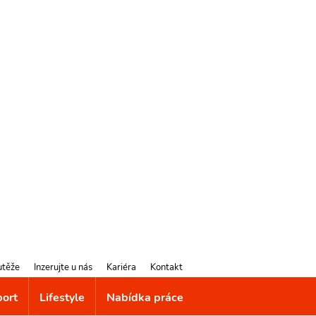
utěže
Inzerujte u nás
Kariéra
Kontakt
port
Lifestyle
Nabídka práce