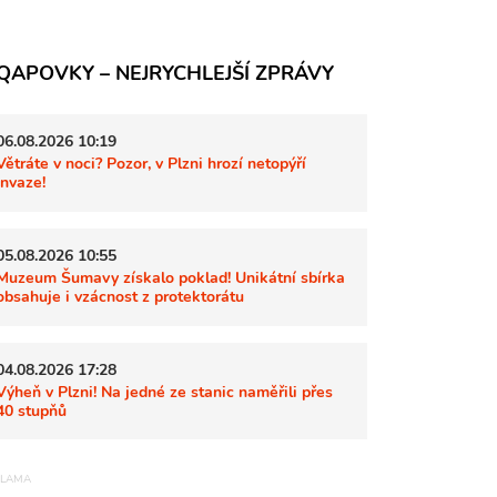
QAPOVKY – NEJRYCHLEJŠÍ ZPRÁVY
06.08.2026 10:19
Větráte v noci? Pozor, v Plzni hrozí netopýří
invaze!
05.08.2026 10:55
Muzeum Šumavy získalo poklad! Unikátní sbírka
obsahuje i vzácnost z protektorátu
04.08.2026 17:28
Výheň v Plzni! Na jedné ze stanic naměřili přes
40 stupňů