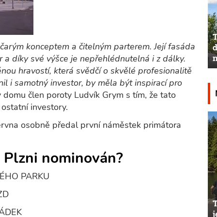
T
arým konceptem a čitelným parterem. Její fasáda
d
n
r a díky své výšce je nepřehlédnutelná i z dálky.
u hravostí, která svědčí o skvělé profesionalitě
nil i samotný investor, by měla být inspirací pro
 domu člen poroty Ludvík Grym s tím, že tato
ostatní investory.
června osobně předal první náměstek primátora
v Plzni nominován?
SKÉHO PARKU
ZD
RÁDEK