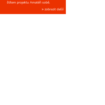
štítem projektu Amatéři sobě.
zobrazit další