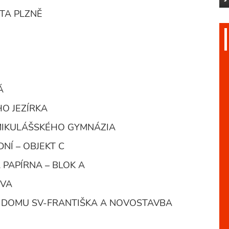
STA PLZNĚ
Á
HO JEZÍRKA
Y MIKULÁŠSKÉHO GYMNÁZIA
NÍ – OBJEKT C
Á PAPÍRNA – BLOK A
OVA
ZU DOMU SV-FRANTIŠKA A NOVOSTAVBA