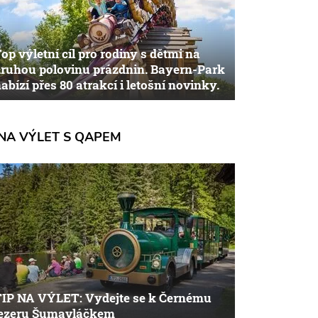
op výletní cíl pro rodiny s dětmi na
ruhou polovinu prázdnin. Bayern-Park
abízí přes 80 atrakcí i letošní novinky.
NA VÝLET S QAPEM
TIP NA VÝLET: Vydejte se k Černému
jezeru Šumavláčkem