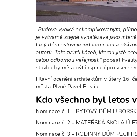
„Budova vyniká nekomplikovaným, přímoč
je výtvarně stejně vynalézavá jako interié
Celý dům oslovuje jednoduchou a ukázněno
autorů. Tato tvůrčí kázeň, kterou jistě oce
celou odbornou veřejnost,“
popsal kvality
stavba by měla být inspirací pro všechny 
Hlavní ocenění architektům v úterý 16. 
města Plzně Pavel Bosák.
Kdo všechno byl letos 
Nominace č. 1 - BYTOVÝ DŮM U BOR
Nominace č. 2 - MATEŘSKÁ ŠKOLA ÚJE
Nominace č. 3 - RODINNÝ DŮM PECIH