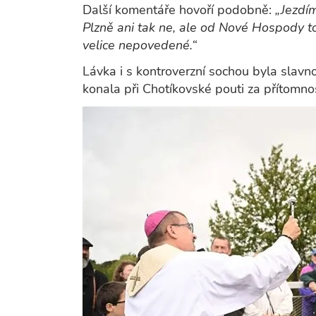
Další komentáře hovoří podobně:
„Jezdí
Plzně ani tak ne, ale od Nové Hospody t
velice nepovedené.“
Lávka i s kontroverzní sochou byla slav
konala při Chotíkovské pouti za přítomno