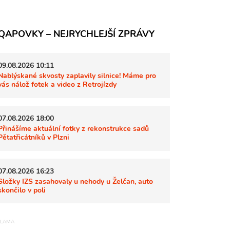
QAPOVKY – NEJRYCHLEJŠÍ ZPRÁVY
09.08.2026 10:11
Nablýskané skvosty zaplavily silnice! Máme pro
vás nálož fotek a video z Retrojízdy
07.08.2026 18:00
Přinášíme aktuální fotky z rekonstrukce sadů
Pětatřicátníků v Plzni
07.08.2026 16:23
Složky IZS zasahovaly u nehody u Želčan, auto
skončilo v poli