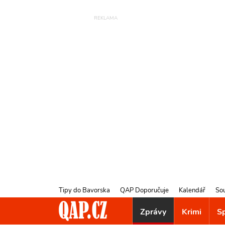
Tipy do Bavorska
QAP Doporučuje
Kalendář
So
Zprávy
Krimi
S