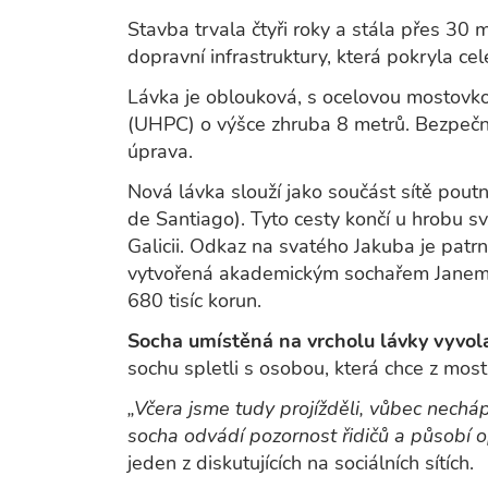
Stavba trvala čtyři roky a stála přes 30 m
dopravní infrastruktury, která pokryla cel
Lávka je oblouková, s ocelovou mostovk
(UHPC) o výšce zhruba 8 metrů. Bezpečno
úprava.
Nová lávka slouží jako součást sítě pou
de Santiago). Tyto cesty končí u hrobu s
Galicii. Odkaz na svatého Jakuba je patr
vytvořená akademickým sochařem Janem 
680 tisíc korun.
Socha umístěná na vrcholu lávky vyvola
sochu spletli s osobou, která chce z mostu
„Včera jsme tudy projížděli, vůbec nechá
socha odvádí pozornost řidičů a působí op
jeden z diskutujících na sociálních sítích.