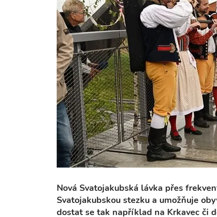
Nová Svatojakubská lávka přes frekven
Svatojakubskou stezku a umožňuje obyv
dostat se tak například na Krkavec či 