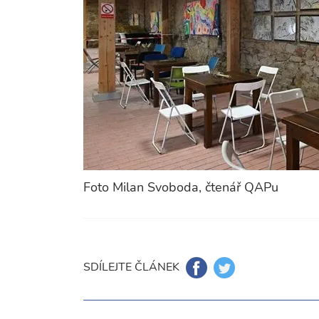
Foto Milan Svoboda, čtenář QAPu
SDÍLEJTE ČLÁNEK