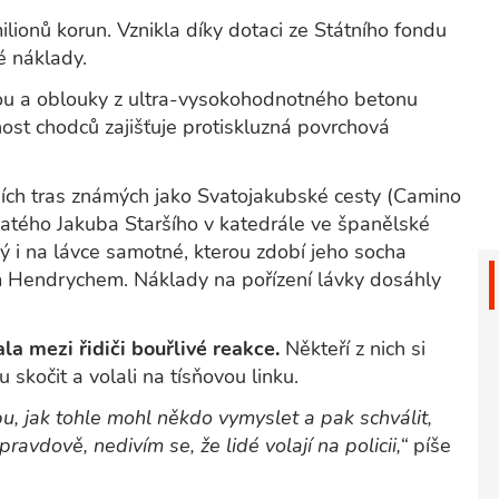
ilionů korun. Vznikla díky dotaci ze Státního fondu
é náklady.
ou a oblouky z ultra-vysokohodnotného betonu
st chodců zajišťuje protiskluzná povrchová
tních tras známých jako Svatojakubské cesty (Camino
vatého Jakuba Staršího v katedrále ve španělské
ný i na lávce samotné, kterou zdobí jeho socha
Hendrychem. Náklady na pořízení lávky dosáhly
la mezi řidiči bouřlivé reakce.
Někteří z nich si
 skočit a volali na tísňovou linku.
pu, jak tohle mohl někdo vymyslet a pak schválit,
ravdově, nedivím se, že lidé volají na policii,“
píše