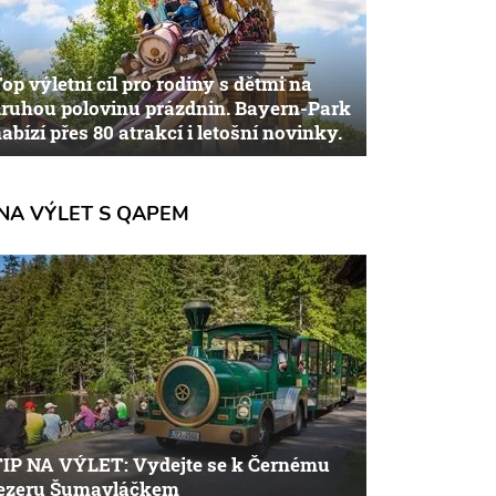
op výletní cíl pro rodiny s dětmi na
ruhou polovinu prázdnin. Bayern-Park
abízí přes 80 atrakcí i letošní novinky.
NA VÝLET S QAPEM
TIP NA VÝLET: Vydejte se k Černému
jezeru Šumavláčkem