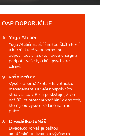
QAP DOPORUČUJE
Yoga Ateliér
Yoga Ateliér nabízí širokou škálu lekcí
a kurzů, které vám pomohou
odpočinout si, získat novou energii a
podpořit vaše fyzické i psychické
zdraví.
vošplzeň.cz
Vyšší odborná škola zdravotnická,
managementu a veřejnosprávních
studií, s.r.o. v Plzni poskytuje již více
než 30 let profesní vzdělání v oborech,
které jsou vysoce žádané na trhu
práce.
Divadélko JoNáš
Divadélko JoNáš je baštou
amatérského divadla a vývěsním