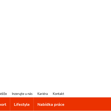
utěže
Inzerujte u nás
Kariéra
Kontakt
port
Lifestyle
Nabídka práce