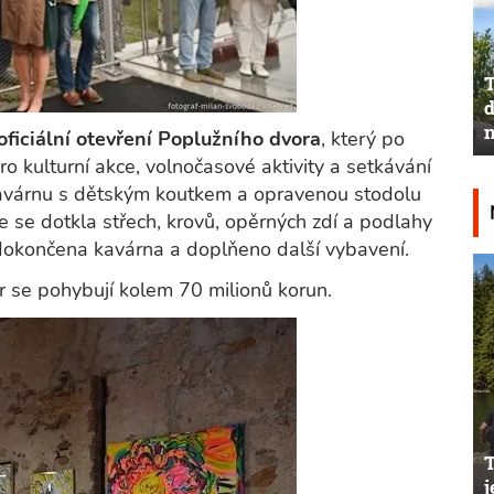
T
d
n
oficiální otevření Poplužního dvora
, který po
ro kulturní akce, volnočasové aktivity a setkávání
 kavárnu s dětským koutkem a opravenou stodolu
e se dotkla střech, krovů, opěrných zdí a podlahy
dokončena kavárna a doplňeno další vybavení.
r se pohybují kolem 70 milionů korun.