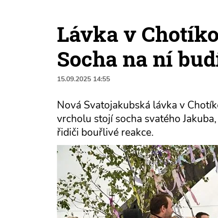
Lávka v Chotíko
Socha na ní bu
15.09.2025 14:55
Nová Svatojakubská lávka v Chotíko
vrcholu stojí socha svatého Jakuba
řidiči bouřlivé reakce.