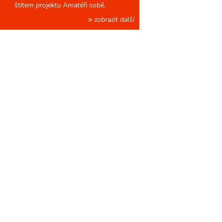
štítem projektu Amatéři sobě.
zobrazit další