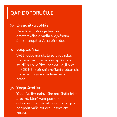
QAP DOPORUČUJE
Divadélko JoNáš
Divadélko JoNáš je baštou
amatérského divadla a vývěsním
štítem projektu Amatéři sobě.
vošplzeň.cz
Vyšší odborná škola zdravotnická,
managementu a veřejnosprávních
studií, s.r.o. v Plzni poskytuje již více
než 30 let profesní vzdělání v oborech,
které jsou vysoce žádané na trhu
práce.
Yoga Ateliér
Yoga Ateliér nabízí širokou škálu lekcí
a kurzů, které vám pomohou
odpočinout si, získat novou energii a
podpořit vaše fyzické i psychické
zdraví.