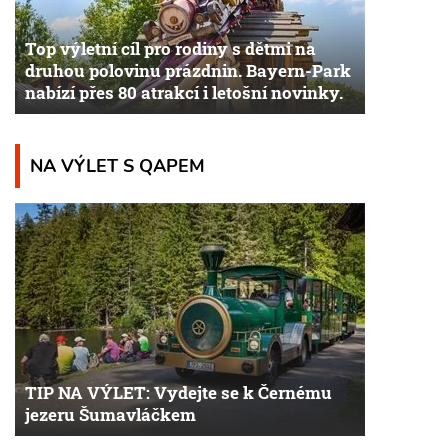
Top výletní cíl pro rodiny s dětmi na
druhou polovinu prázdnin. Bayern-Park
nabízí přes 80 atrakcí i letošní novinky.
NA VÝLET S QAPEM
TIP NA VÝLET: Vydejte se k Černému
jezeru Šumavláčkem