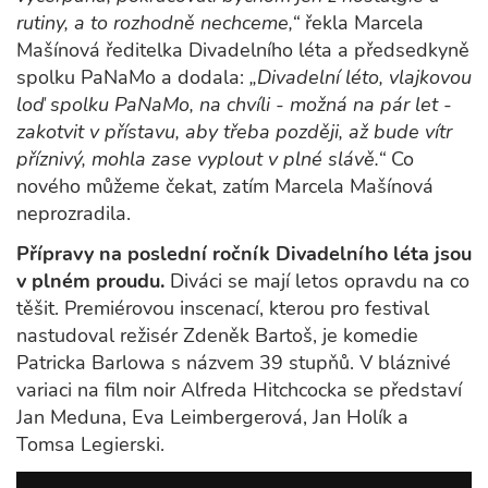
rutiny, a to rozhodně nechceme,“
řekla Marcela
Mašínová ředitelka Divadelního léta a předsedkyně
spolku PaNaMo a dodala:
„Divadelní léto, vlajkovou
loď spolku PaNaMo, na chvíli - možná na pár let -
zakotvit v přístavu, aby třeba později, až bude vítr
příznivý, mohla zase vyplout v plné slávě.“
Co
nového můžeme čekat, zatím Marcela Mašínová
neprozradila.
Přípravy na poslední ročník Divadelního léta jsou
v plném proudu.
Diváci se mají letos opravdu na co
těšit. Premiérovou inscenací, kterou pro festival
nastudoval režisér Zdeněk Bartoš, je komedie
Patricka Barlowa s názvem 39 stupňů. V bláznivé
variaci na film noir Alfreda Hitchcocka se představí
Jan Meduna, Eva Leimbergerová, Jan Holík a
Tomsa Legierski.