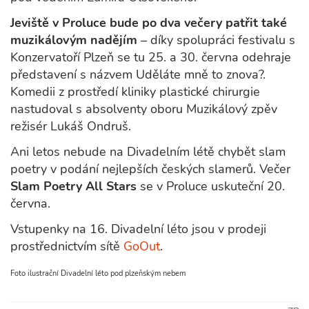
Jeviště v Proluce bude po dva večery patřit také
muzikálovým nadějím
– díky spolupráci festivalu s
Konzervatoří Plzeň se tu 25. a 30. června odehraje
představení s názvem Uděláte mně to znova?.
Komedii z prostředí kliniky plastické chirurgie
nastudoval s absolventy oboru Muzikálový zpěv
režisér Lukáš Ondruš.
Ani letos nebude na Divadelním létě chybět slam
poetry v podání nejlepších českých slamerů. Večer
Slam Poetry All Stars
se v Proluce uskuteční 20.
června.
Vstupenky na 16. Divadelní léto jsou v prodeji
prostřednictvím sítě
GoOut
.
Foto ilustrační Divadelní léto pod plzeňským nebem