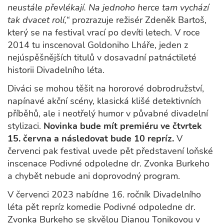
neustále převlékají. Na jednoho herce tam vychází
tak dvacet rolí,“
prozrazuje režisér Zdeněk Bartoš,
který se na festival vrací po devíti letech. V roce
2014 tu inscenoval Goldoniho Lháře, jeden z
nejúspěšnějších titulů v dosavadní patnáctileté
historii Divadelního léta.
Diváci se mohou těšit na hororové dobrodružství,
napínavé akční scény, klasická klišé detektivních
příběhů, ale i neotřelý humor v půvabné divadelní
stylizaci.
Novinka bude mít premiéru ve čtvrtek
15. června a následovat bude 10 repríz.
V
červenci pak festival uvede pět představení loňské
inscenace Podivné odpoledne dr. Zvonka Burkeho
a chybět nebude ani doprovodný program.
V červenci 2023 nabídne 16. ročník Divadelního
léta pět repríz komedie Podivné odpoledne dr.
Zvonka Burkeho se skvělou Dianou Tonikovou v