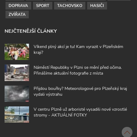
DOPRAVA
SPORT
TACHOVSKO
HASIČI
ZVÍŘATA
NEJČTENĚJŠÍ ČLÁNKY
Víkend plný akcí je tu! Kam vyrazit v Plzeňském
kraji?
Náměstí Republiky v Plzni se mění před očima.
Přinášíme aktuální fotografie z místa
Přijdou bouřky? Meteorologové pro Plzeňský kraj
vydali výstrahu
V centru Plzně už arboristé vysadili nové vzrostlé
stromy - AKTUÁLNÍ FOTKY