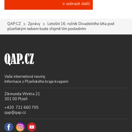
zobrazit další
QAP.CZ
Zprávy
Letošní 16. ročník Divadelního léta pod
plzeňským nebem bude zřejmě tím posledním
Vaše internetové noviny
Informace z Plzeňského kraje kvapem
Zikmunda Wintra 21
301 00 Plzeň
+420 721 660 705
qap@qap.cz