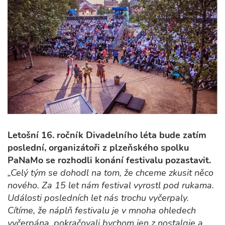
Letošní 16. ročník Divadelního léta bude zatím
poslední, organizátoři z plzeňského spolku
PaNaMo se rozhodli konání festivalu pozastavit.
„Celý tým se dohodl na tom, že chceme zkusit něco
nového. Za 15 let nám festival vyrostl pod rukama.
Události posledních let nás trochu vyčerpaly.
Cítíme, že náplň festivalu je v mnoha ohledech
vyčerpána, pokračovali bychom jen z nostalgie a