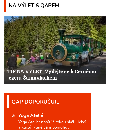
NA VÝLET S QAPEM
TIP NA VÝLET: Vydejte se k Černému
jezeru Šumavláčkem
QAP DOPORUČUJE
Yoga Ateliér
Yoga Ateliér nabízí širokou škálu lekcí
a kurzů, které vám pomohou