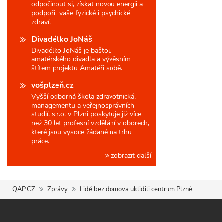
odpočinout si, získat novou energii a
podpořit vaše fyzické i psychické
zdraví.
Divadélko JoNáš
Divadélko JoNáš je baštou
amatérského divadla a vývěsním
štítem projektu Amatéři sobě.
vošplzeň.cz
Vyšší odborná škola zdravotnická,
managementu a veřejnosprávních
studií, s.r.o. v Plzni poskytuje již více
než 30 let profesní vzdělání v oborech,
které jsou vysoce žádané na trhu
práce.
zobrazit další
QAP.CZ
Zprávy
Lidé bez domova uklidili centrum Plzně