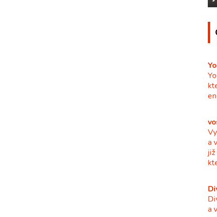
Yo
Yo
kt
en
vo
Vy
a 
ji
kt
Di
Di
a 