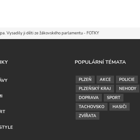
pa. Vysadily ji děti ze žákovského parlamentu - FOTKY
IKY
POPULÁRNÍ TÉMATA
PLZEŇ
AKCE
POLICIE
ÁVY
PLZEŇSKÝ KRAJ
NEHODY
MI
DOPRAVA
SPORT
TACHOVSKO
HASIČI
RT
ZVÍŘATA
ESTYLE