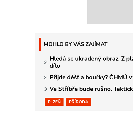
MOHLO BY VÁS ZAJÍMAT
Hledá se ukradený obraz. Z p
dílo
Přijde déšť a bouřky? ČHMÚ v
Ve Stříbře bude rušno. Taktic
PLZEŇ
PŘÍRODA