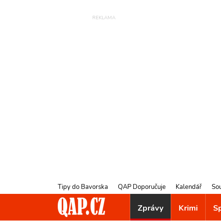
Tipy do Bavorska
QAP Doporučuje
Kalendář
So
Zprávy
Krimi
S