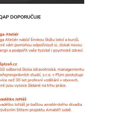
QAP DOPORUČUJE
ga Ateliér
ga Ateliér nabízí širokou škálu lekcí a kurzů,
eré vám pomohou odpočinout si, získat novou
ergii a podpořit vaše fyzické i psychické zdraví.
šplzeň.cz
šší odborná škola zdravotnická, managementu
veřejnosprávních studií, s.r.o. v Plzni poskytuje
ž více než 30 let profesní vzdělání v oborech,
eré jsou vysoce žádané na trhu práce.
vadélko JoNáš
vadélko JoNáš je baštou amatérského divadla
vývěsním štítem projektu Amatéři sobě.