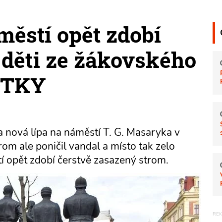
ěstí opět zdobí
i děti ze žákovského
OTKY
a nová lípa na náměstí T. G. Masaryka v
rom ale poničil vandal a místo tak zelo
 opět zdobí čerstvě zasazený strom.