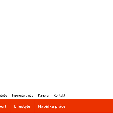
utěže
Inzerujte u nás
Kariéra
Kontakt
port
Lifestyle
Nabídka práce