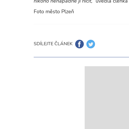
nikoho nenapadne ji ničit,“
uvedla členka
Foto město Plzeň
SDÍLEJTE ČLÁNEK