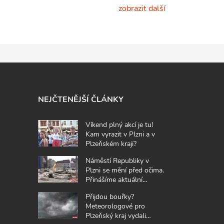
zobrazit další
NEJČTENĚJŠÍ ČLÁNKY
Víkend plný akcí je tu!
Kam vyrazit v Plzni a v
Plzeňském kraji?
Náměstí Republiky v
Plzni se mění před očima.
Přinášíme aktuální
fotografie z místa
Přijdou bouřky?
Meteorologové pro
Plzeňský kraj vydali