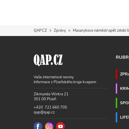
QAP.CZ
Zprávy
Masarykovo náměstí opět zdobí lí
RUBR
ZPR
Vaše internetové noviny
Informace z Plzeňského kraje kvapem
KRI
Zikmunda Wintra 21
301 00 Plzeň
SPO
+420 721 660 705
qap@qap.cz
LIF