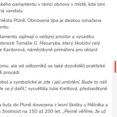
ského parlamentu v rámci obnovy v místě, kde loni
ná vandaly.
 města Plzně. Obnovená lípa je deskou označena
entu.
lamentu zajímají o veřejný prostor a výsadbu
obnosti Tomáše G. Masaryka, který školství celý
ie Kantorová, náměstkyně primátora pro oblast
omu, ale od odborníků se také dozvěděli praktické
ě provádí.
mbol a symbolické je zde i její umístění. Bude to náš
 se jí dařit,“
vysvětlila Julie Krettová, předsedkyně
a byla do Plzně dovezena z lesní školky u Mělníka a
 a životnost na 150 až 200 let.
„Pevně věříme, že už