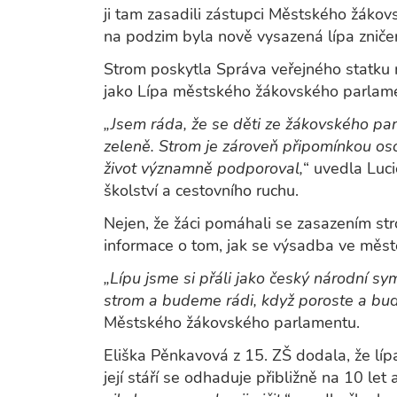
ji tam zasadili zástupci Městského žákov
na podzim byla nově vysazená lípa zniče
Strom poskytla Správa veřejného statku
jako Lípa městského žákovského parlam
„Jsem ráda, že se děti ze žákovského par
zeleně. Strom je zároveň připomínkou os
život významně podporoval,
“ uvedla Luc
školství a cestovního ruchu.
Nejen, že žáci pomáhali se zasazením str
informace o tom, jak se výsadba ve měst
„Lípu jsme si přáli jako český národní sy
strom a budeme rádi, když poroste a bude
Městského žákovského parlamentu.
Eliška Pěnkavová z 15. ZŠ dodala, že líp
její stáří se odhaduje přibližně na 10 let