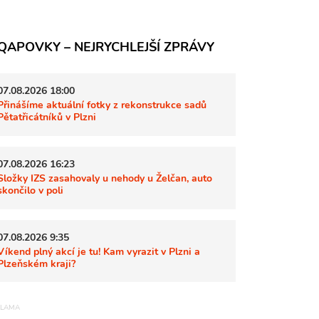
QAPOVKY – NEJRYCHLEJŠÍ ZPRÁVY
07.08.2026 18:00
Přinášíme aktuální fotky z rekonstrukce sadů
Pětatřicátníků v Plzni
07.08.2026 16:23
Složky IZS zasahovaly u nehody u Želčan, auto
skončilo v poli
07.08.2026 9:35
Víkend plný akcí je tu! Kam vyrazit v Plzni a
Plzeňském kraji?