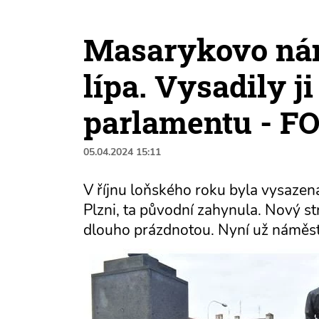
Masarykovo nám
lípa. Vysadily j
parlamentu - F
05.04.2024 15:11
V říjnu loňského roku byla vysazen
Plzni, ta původní zahynula. Nový st
dlouho prázdnotou. Nyní už náměstí