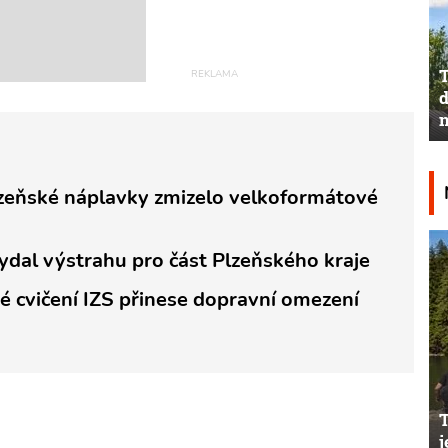
T
d
n
lzeňské náplavky zmizelo velkoformátové
ydal výstrahu pro část Plzeňského kraje
ké cvičení IZS přinese dopravní omezení