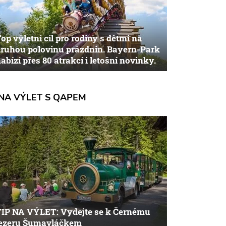
op výletní cíl pro rodiny s dětmi na
ruhou polovinu prázdnin. Bayern-Park
abízí přes 80 atrakcí i letošní novinky.
NA VÝLET S QAPEM
TIP NA VÝLET: Vydejte se k Černému
jezeru Šumavláčkem