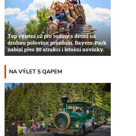
Top výletní cíl pro rodiny s dětmi na
druhou polovinu prázdnin. Bayern-Park
nabízí přes 80 atrakcí i letošní novinky.
NA VÝLET S QAPEM