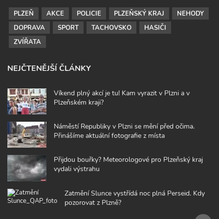
PLZEŇ
AKCE
POLICIE
PLZEŇSKÝ KRAJ
NEHODY
DOPRAVA
SPORT
TACHOVSKO
HASIČI
ZVÍŘATA
NEJČTENĚJŠÍ ČLÁNKY
Víkend plný akcí je tu! Kam vyrazit v Plzni a v
Plzeňském kraji?
Náměstí Republiky v Plzni se mění před očima.
Přinášíme aktuální fotografie z místa
Přijdou bouřky? Meteorologové pro Plzeňský kraj
vydali výstrahu
Zatmění Slunce vystřídá noc plná Perseid. Kdy
pozorovat z Plzně?