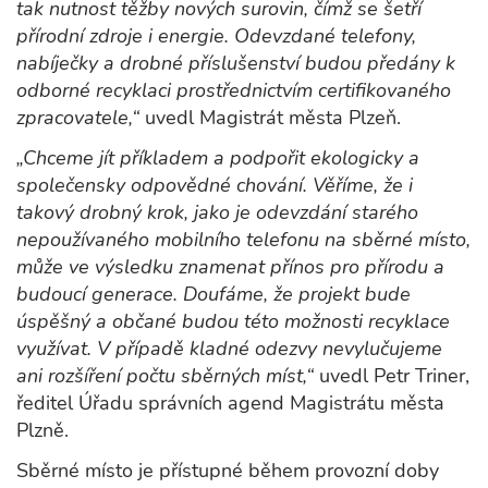
tak nutnost těžby nových surovin, čímž se šetří
přírodní zdroje i energie. Odevzdané telefony,
nabíječky a drobné příslušenství budou předány k
odborné recyklaci prostřednictvím certifikovaného
zpracovatele,“
uvedl Magistrát města Plzeň.
„Chceme jít příkladem a podpořit ekologicky a
společensky odpovědné chování. Věříme, že i
takový drobný krok, jako je odevzdání starého
nepoužívaného mobilního telefonu na sběrné místo,
může ve výsledku znamenat přínos pro přírodu a
budoucí generace. Doufáme, že projekt bude
úspěšný a občané budou této možnosti recyklace
využívat. V případě kladné odezvy nevylučujeme
ani rozšíření počtu sběrných míst,“
uvedl Petr Triner,
ředitel Úřadu správních agend Magistrátu města
Plzně.
Sběrné místo je přístupné během provozní doby