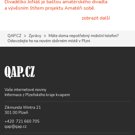
Divadélko JoNáš je baštou amatérského divadla
a vývěsním štítem projektu Amatéři sobě.
zobrazit další
QAP.CZ
Zprávy
Máte doma nepotřebný mobilní telefon?
Odevzdejte ho na novém sběrném místě v Plzni
Vaše internetové noviny
Informace z Plzeňského kraje kvapem
Zikmunda Wintra 21
301 00 Plzeň
+420 721 660 705
qap@qap.cz