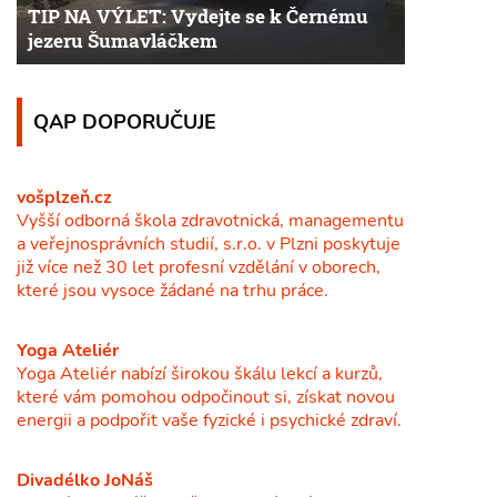
TIP NA VÝLET: Vydejte se k Černému
jezeru Šumavláčkem
QAP DOPORUČUJE
vošplzeň.cz
Vyšší odborná škola zdravotnická, managementu
a veřejnosprávních studií, s.r.o. v Plzni poskytuje
již více než 30 let profesní vzdělání v oborech,
které jsou vysoce žádané na trhu práce.
Yoga Ateliér
Yoga Ateliér nabízí širokou škálu lekcí a kurzů,
které vám pomohou odpočinout si, získat novou
energii a podpořit vaše fyzické i psychické zdraví.
Divadélko JoNáš