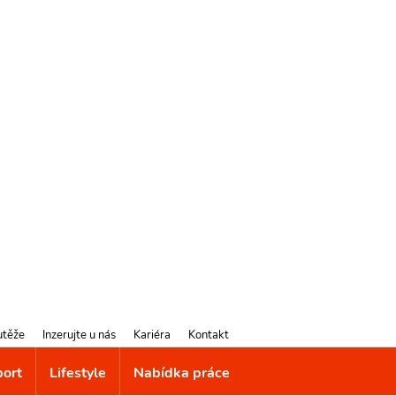
utěže
Inzerujte u nás
Kariéra
Kontakt
port
Lifestyle
Nabídka práce