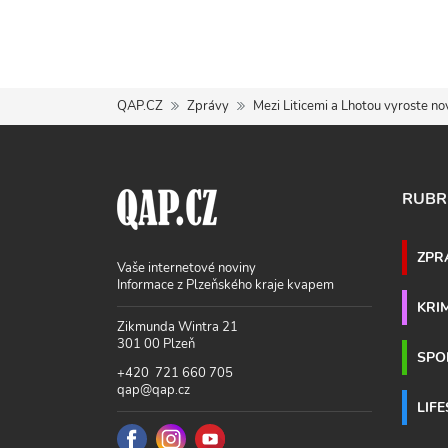
QAP.CZ
Zprávy
Mezi Liticemi a Lhotou vyroste nov
RUBR
ZPR
Vaše internetové noviny
Informace z Plzeňského kraje kvapem
KRI
Zikmunda Wintra 21
301 00 Plzeň
SPO
+420 721 660 705
qap@qap.cz
LIF