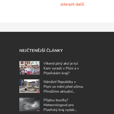
zobrazit další
NEJČTENĚJŠÍ ČLÁNKY
Víkend plný akcí je tu!
Kam vyrazit v Plzni a v
Plzeňském kraji?
Náměstí Republiky v
Plzni se mění před očima.
Přinášíme aktuální
fotografie z místa
Přijdou bouřky?
Meteorologové pro
Plzeňský kraj vydali