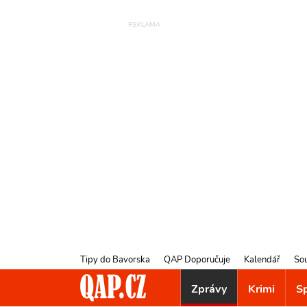
Tipy do Bavorska
QAP Doporučuje
Kalendář
So
Zprávy
Krimi
S