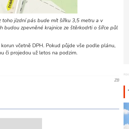
 toho jízdní pás bude mít šířku 3,5 metru a v
h budou zpevněné krajnice ze štěrkodrti o šířce půl
75 korun včetně DPH. Pokud půjde vše podle plánu,
ou či projedou už letos na podzim.
ZB