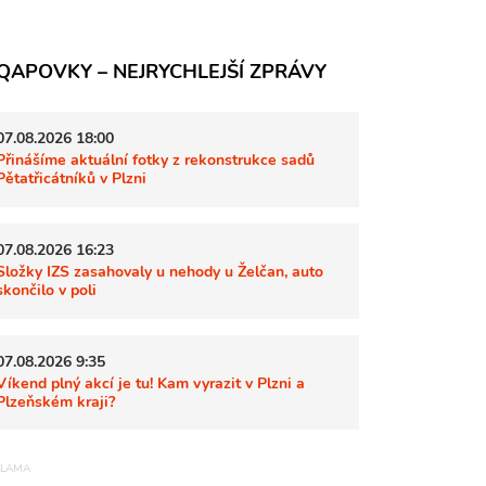
QAPOVKY – NEJRYCHLEJŠÍ ZPRÁVY
07.08.2026 18:00
Přinášíme aktuální fotky z rekonstrukce sadů
Pětatřicátníků v Plzni
07.08.2026 16:23
Složky IZS zasahovaly u nehody u Želčan, auto
skončilo v poli
07.08.2026 9:35
Víkend plný akcí je tu! Kam vyrazit v Plzni a
Plzeňském kraji?