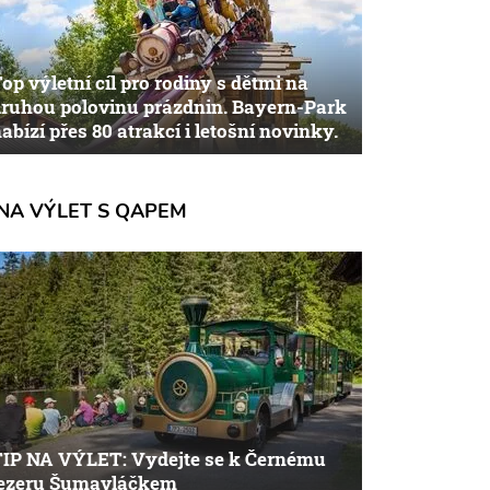
op výletní cíl pro rodiny s dětmi na
ruhou polovinu prázdnin. Bayern-Park
abízí přes 80 atrakcí i letošní novinky.
NA VÝLET S QAPEM
TIP NA VÝLET: Vydejte se k Černému
jezeru Šumavláčkem