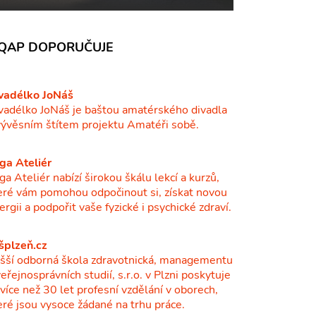
QAP DOPORUČUJE
vadélko JoNáš
vadélko JoNáš je baštou amatérského divadla
vývěsním štítem projektu Amatéři sobě.
ga Ateliér
ga Ateliér nabízí širokou škálu lekcí a kurzů,
eré vám pomohou odpočinout si, získat novou
ergii a podpořit vaše fyzické i psychické zdraví.
šplzeň.cz
šší odborná škola zdravotnická, managementu
veřejnosprávních studií, s.r.o. v Plzni poskytuje
ž více než 30 let profesní vzdělání v oborech,
eré jsou vysoce žádané na trhu práce.