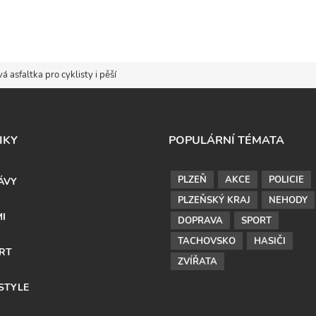
á asfaltka pro cyklisty i pěší
IKY
POPULÁRNÍ TÉMATA
PLZEŇ
AKCE
POLICIE
ÁVY
PLZEŇSKÝ KRAJ
NEHODY
MI
DOPRAVA
SPORT
TACHOVSKO
HASIČI
RT
ZVÍŘATA
ESTYLE