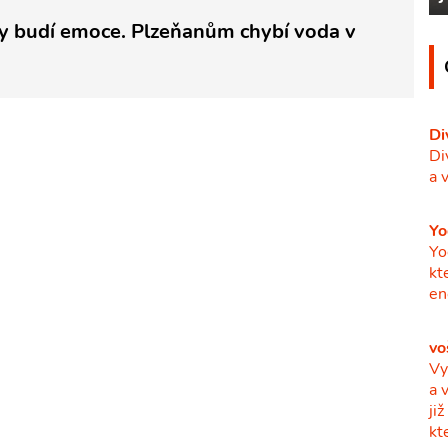
 budí emoce. Plzeňanům chybí voda v
Di
Di
a 
Yo
Yo
kt
en
vo
Vy
a 
ji
kt