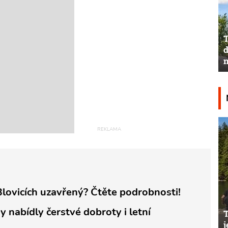
T
d
n
lovicích uzavřený? Čtěte podrobnosti!
y nabídly čerstvé dobroty i letní