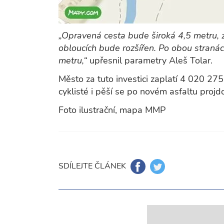
„Opravená cesta bude široká 4,5 metru, z
obloucích bude rozšířen. Po obou stranác
metru,“
upřesnil parametry Aleš Tolar.
Město za tuto investici zaplatí 4 020 2
cyklisté i pěší se po novém asfaltu projd
Foto ilustrační, mapa MMP
SDÍLEJTE ČLÁNEK