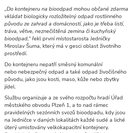
„Do kontejneru na bioodpad mohou občané zdarma
vkládat biologicky rozložitelný odpad rostlinného
původu ze zahrad a domácností, jako je třeba listí,
tráva, větve, neznečištěná zemina či kuchyňský
bioodpad,“
řekl první místostarosta Jedničky
Miroslav Šuma, který má v gesci oblast životního
prostředí.
Do kontejneru nepatří směsný komunální
nebo nebezpečný odpad a také odpad živočišného
původu, jako jsou kosti, maso, kůže nebo zbytky
jídel.
Službu organizuje a ze svého rozpočtu hradí Úřad
městského obvodu Plzeň 1, a to nad rámec
pravidelných sezónních svozů bioodpadu, kdy jsou
na Jedničce v daných lokalitách každé sudé a liché
úterý umisťovány velkokapacitní kontejnery.