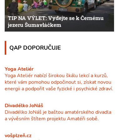
TIP NA VÝLET: Vydejte se k Černému
jezeru Šumavláčkem
QAP DOPORUČUJE
Yoga Ateliér
Yoga Ateliér nabízí širokou škálu lekcí a kurzů,
které vám pomohou odpočinout si, získat novou
energii a podpořit vaše fyzické i psychické zdraví.
Divadélko JoNáš
Divadélko JoNáš je baštou amatérského divadla
a vývěsním štítem projektu Amatéři sobě.
vošplzeň.cz