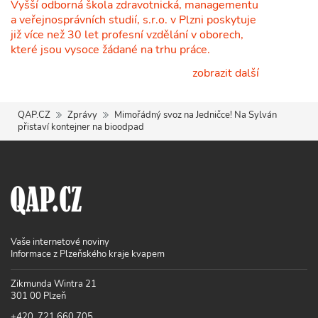
Vyšší odborná škola zdravotnická, managementu
a veřejnosprávních studií, s.r.o. v Plzni poskytuje
již více než 30 let profesní vzdělání v oborech,
které jsou vysoce žádané na trhu práce.
zobrazit další
QAP.CZ
Zprávy
Mimořádný svoz na Jedničce! Na Sylván
přistaví kontejner na bioodpad
Vaše internetové noviny
Informace z Plzeňského kraje kvapem
Zikmunda Wintra 21
301 00 Plzeň
+420 721 660 705