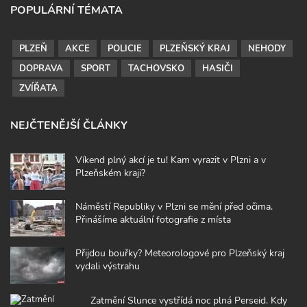
POPULÁRNÍ TÉMATA
PLZEŇ
AKCE
POLICIE
PLZEŇSKÝ KRAJ
NEHODY
DOPRAVA
SPORT
TACHOVSKO
HASIČI
ZVÍŘATA
NEJČTENĚJŠÍ ČLÁNKY
Víkend plný akcí je tu! Kam vyrazit v Plzni a v
Plzeňském kraji?
Náměstí Republiky v Plzni se mění před očima.
Přinášíme aktuální fotografie z místa
Přijdou bouřky? Meteorologové pro Plzeňský kraj
vydali výstrahu
Zatmění Slunce vystřídá noc plná Perseid. Kdy