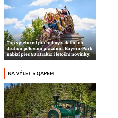
Top výletní cíl pro rodiny s dětmi na
druhou polovinu prázdnin. Bayern-Park
nabízí přes 80 atrakcí i letošní novinky.
NA VÝLET S QAPEM