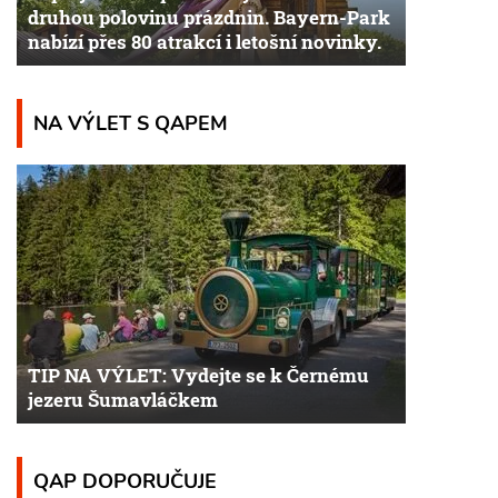
druhou polovinu prázdnin. Bayern-Park
nabízí přes 80 atrakcí i letošní novinky.
NA VÝLET S QAPEM
TIP NA VÝLET: Vydejte se k Černému
jezeru Šumavláčkem
QAP DOPORUČUJE