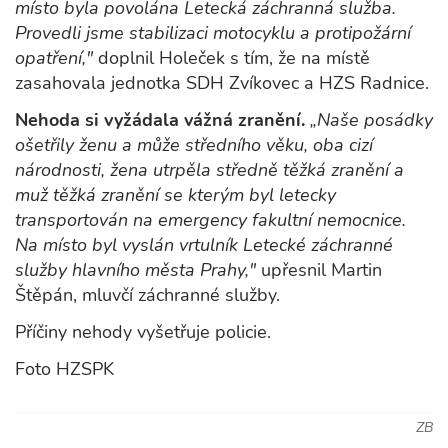
místo byla povolána Letecká záchranná služba.
Provedli jsme stabilizaci motocyklu a protipožární
opatření,"
doplnil Holeček s tím, že na místě
zasahovala jednotka SDH Zvíkovec a HZS Radnice.
Nehoda si vyžádala vážná zranění.
„Naše posádky
ošetřily ženu a může středního věku, oba cizí
národnosti, žena utrpěla středně těžká zranění a
muž těžká zranění se kterým byl letecky
transportován na emergency fakultní nemocnice.
Na místo byl vyslán vrtulník Letecké záchranné
služby hlavního města Prahy,"
upřesnil Martin
Štěpán, mluvčí záchranné služby.
Příčiny nehody vyšetřuje policie.
Foto HZSPK
ZB