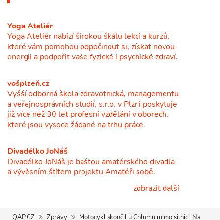
Yoga Ateliér
Yoga Ateliér nabízí širokou škálu lekcí a kurzů,
které vám pomohou odpočinout si, získat novou
energii a podpořit vaše fyzické i psychické zdraví.
vošplzeň.cz
Vyšší odborná škola zdravotnická, managementu
a veřejnosprávních studií, s.r.o. v Plzni poskytuje
již více než 30 let profesní vzdělání v oborech,
které jsou vysoce žádané na trhu práce.
Divadélko JoNáš
Divadélko JoNáš je baštou amatérského divadla
a vývěsním štítem projektu Amatéři sobě.
zobrazit další
QAP.CZ
Zprávy
Motocykl skončil u Chlumu mimo silnici. Na