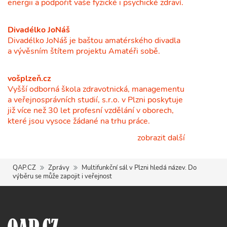
energii a podpořit vaše fyzické i psychické zdraví.
Divadélko JoNáš
Divadélko JoNáš je baštou amatérského divadla
a vývěsním štítem projektu Amatéři sobě.
vošplzeň.cz
Vyšší odborná škola zdravotnická, managementu
a veřejnosprávních studií, s.r.o. v Plzni poskytuje
již více než 30 let profesní vzdělání v oborech,
které jsou vysoce žádané na trhu práce.
zobrazit další
QAP.CZ
Zprávy
Multifunkční sál v Plzni hledá název. Do
výběru se může zapojit i veřejnost