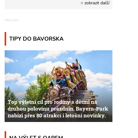
zobrazit další
TIPY DO BAVORSKA
Top výletní cíl pro rodiny s dětmi na
druhou polovinu prázdnin. Bayern-Park
nabízí přes 80 atrakcí i letošní novinky.
NA VÝLET S QAPEM