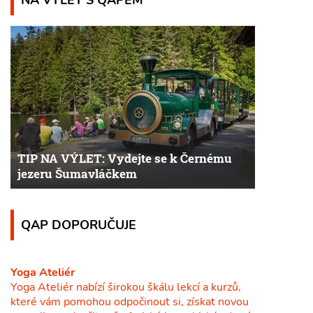
TIP NA VÝLET: Vydejte se k Černému
jezeru Šumavláčkem
QAP DOPORUČUJE
Yoga Ateliér
Yoga Ateliér nabízí širokou škálu lekcí a kurzů,
které vám pomohou odpočinout si, získat novou