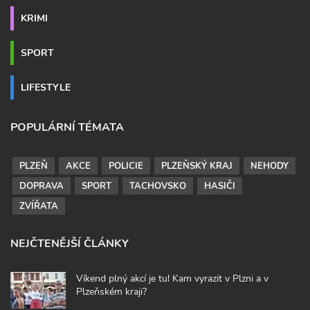
KRIMI
SPORT
LIFESTYLE
POPULÁRNÍ TÉMATA
PLZEŇ
AKCE
POLICIE
PLZEŇSKÝ KRAJ
NEHODY
DOPRAVA
SPORT
TACHOVSKO
HASIČI
ZVÍŘATA
NEJČTENĚJŠÍ ČLÁNKY
Víkend plný akcí je tu! Kam vyrazit v Plzni a v
Plzeňském kraji?