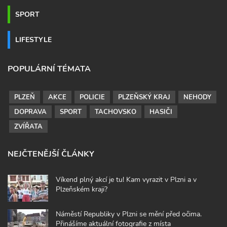
SPORT
LIFESTYLE
POPULÁRNÍ TÉMATA
PLZEŇ
AKCE
POLICIE
PLZEŇSKÝ KRAJ
NEHODY
DOPRAVA
SPORT
TACHOVSKO
HASIČI
ZVÍŘATA
NEJČTENĚJŠÍ ČLÁNKY
Víkend plný akcí je tu! Kam vyrazit v Plzni a v
Plzeňském kraji?
Náměstí Republiky v Plzni se mění před očima.
Přinášíme aktuální fotografie z místa