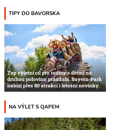
TIPY DO BAVORSKA
Top výletní cíl pro rodiny s dětmi na
druhou polovinu prázdnin. Bayern-Park
nabízí přes 80 atrakcí i letošní novinky.
NA VÝLET S QAPEM