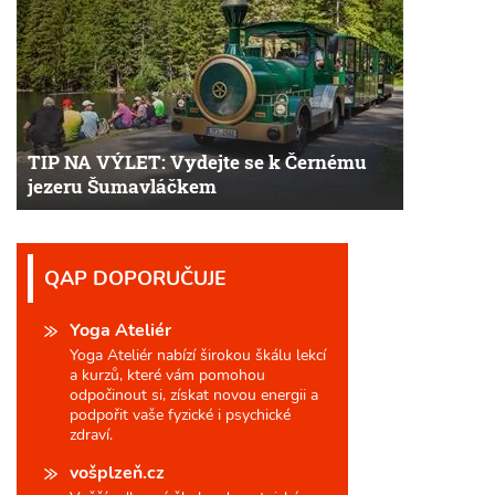
TIP NA VÝLET: Vydejte se k Černému
jezeru Šumavláčkem
QAP DOPORUČUJE
Yoga Ateliér
Yoga Ateliér nabízí širokou škálu lekcí
a kurzů, které vám pomohou
odpočinout si, získat novou energii a
podpořit vaše fyzické i psychické
zdraví.
vošplzeň.cz