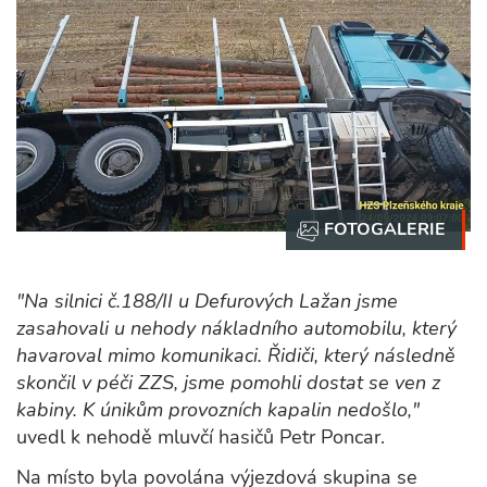
"Na silnici č.188/II u Defurových Lažan jsme
zasahovali u nehody nákladního automobilu, který
havaroval mimo komunikaci. Řidiči, který následně
skončil v péči ZZS, jsme pomohli dostat se ven z
kabiny. K únikům provozních kapalin nedošlo,"
uvedl k nehodě mluvčí hasičů Petr Poncar.
Na místo byla povolána výjezdová skupina se