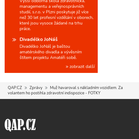
Vyšší odborná škola zdravotnická,
managementu a veřejnosprávních
studií, s.r.o. v Plzni poskytuje již více
než 30 let profesní vzdělání v oborech,
které jsou vysoce žádané na trhu
práce.
Divadélko JoNáš
Divadélko JoNáš je baštou
amatérského divadla a vývěsním
štítem projektu Amatéři sobě.
zobrazit další
QAP.CZ
Zprávy
Muž havaroval s nákladním vozidlem. Za
volantem ho postihla zdravotní indispozice - FOTKY