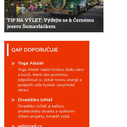
TIP NA VÝLET: Vydejte se k Černému
jezeru Šumavláčkem
QAP DOPORUČUJE
Yoga Ateliér
Yoga Ateliér nabízí širokou škálu lekcí
a kurzů, které vám pomohou
odpočinout si, získat novou energii a
podpořit vaše fyzické i psychické
zdraví.
Divadélko JoNáš
Divadélko JoNáš je baštou
amatérského divadla a vývěsním
štítem projektu Amatéři sobě.
vošplzeň.cz