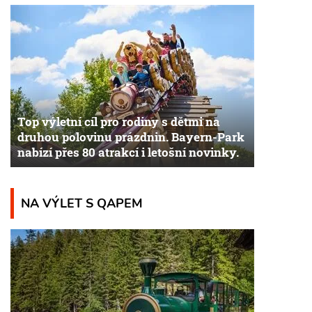
Top výletní cíl pro rodiny s dětmi na
druhou polovinu prázdnin. Bayern-Park
nabízí přes 80 atrakcí i letošní novinky.
NA VÝLET S QAPEM