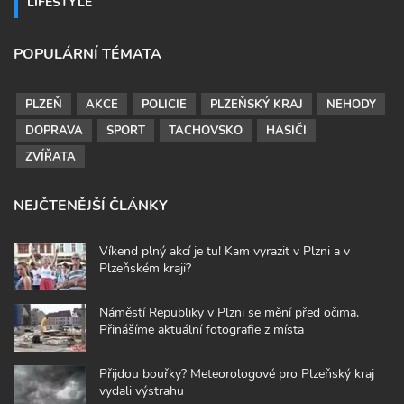
LIFESTYLE
POPULÁRNÍ TÉMATA
PLZEŇ
AKCE
POLICIE
PLZEŇSKÝ KRAJ
NEHODY
DOPRAVA
SPORT
TACHOVSKO
HASIČI
ZVÍŘATA
NEJČTENĚJŠÍ ČLÁNKY
Víkend plný akcí je tu! Kam vyrazit v Plzni a v
Plzeňském kraji?
Náměstí Republiky v Plzni se mění před očima.
Přinášíme aktuální fotografie z místa
Přijdou bouřky? Meteorologové pro Plzeňský kraj
vydali výstrahu