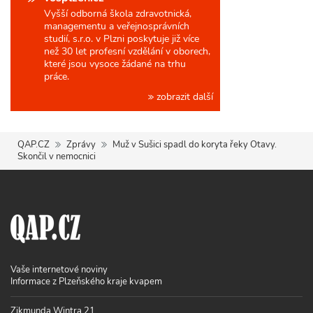
Vyšší odborná škola zdravotnická,
managementu a veřejnosprávních
studií, s.r.o. v Plzni poskytuje již více
než 30 let profesní vzdělání v oborech,
které jsou vysoce žádané na trhu
práce.
zobrazit další
QAP.CZ
Zprávy
Muž v Sušici spadl do koryta řeky Otavy.
Skončil v nemocnici
Vaše internetové noviny
Informace z Plzeňského kraje kvapem
Zikmunda Wintra 21