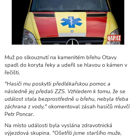
Muž po slkouznutí na kamenitém břehu Otavy
spadl do koryta řeky a udeřil se hlavou o kámen v
řečišti.
"Hasiči mu poskytli předlékařskou pomoc a
následně jej předali ZZS. Vzhledem k tomu, že se
událost stala bezprostředně u břehu, nebyla třeba
záchrana z vody,"
okomentoval zásah hasičů mluvčí
Petr Poncar.
Na místo události byla vyslána zdravotnická
výjezdová skupina.
"Ošetřili jsme staršího muže,