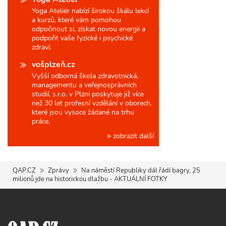
Yoga Ateliér nabízí širokou škálu lekcí
a kurzů, které vám pomohou
odpočinout si, získat novou energii a
podpořit vaše fyzické i psychické
zdraví.
vošplzeň.cz
Vyšší odborná škola zdravotnická,
managementu a veřejnosprávních
studií, s.r.o. v Plzni poskytuje již více
než 30 let profesní vzdělání v oborech,
které jsou vysoce žádané na trhu
práce.
zobrazit další
QAP.CZ
Zprávy
Na náměstí Republiky dál řádí bagry, 25
milionů jde na historickou dlažbu - AKTUÁLNÍ FOTKY