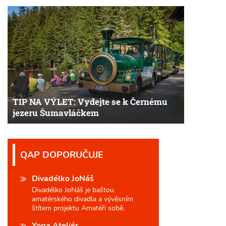
TIP NA VÝLET: Vydejte se k Černému
jezeru Šumavláčkem
QAP DOPORUČUJE
Divadélko JoNáš
Divadélko JoNáš je baštou
amatérského divadla a vývěsním
štítem projektu Amatéři sobě.
Yoga Ateliér