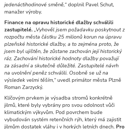
jedenáctihodinové směně,“
doplnil Pavel Schut,
manažer výroby.
Finance na opravu historické dlažby schválili
zastupitelé.
„Vyhověl jsem požadavku poskytnout z
rozpočtu města částku 25 milionů korun na úpravu
plzeňské historické dlažby, a to zejména proto, že
jsem byl ujištěn, že zůstane zachován její historický
ráz. Zachování historické hodnoty dlažby považují
za zásadní a skutečně důležité. Zastupitelé návrh
na uvolnění peněz schválili. Osobně se už na
výsledek velmi těším,“
uvedl primátor města Plzně
Roman Zarzycký.
Klíčovým prvkem je výsadba stromů konkrétně
jilmů, které byly vybrány pro svou odolnost vůči
klimatickým výkyvům. Pod povrchem bude
vybudován systém retenčních rýh, který má zajistit
jilmům dostatek vláhy i v horkých letních dnech.
Pro