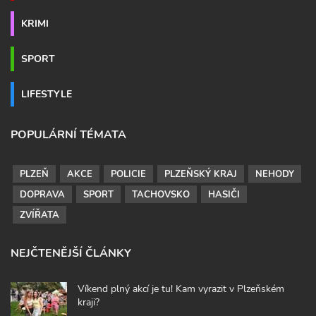
KRIMI
SPORT
LIFESTYLE
POPULÁRNÍ TÉMATA
PLZEŇ
AKCE
POLICIE
PLZEŇSKÝ KRAJ
NEHODY
DOPRAVA
SPORT
TACHOVSKO
HASIČI
ZVÍŘATA
NEJČTENĚJŠÍ ČLÁNKY
Víkend plný akcí je tu! Kam vyrazit v Plzeňském
kraji?