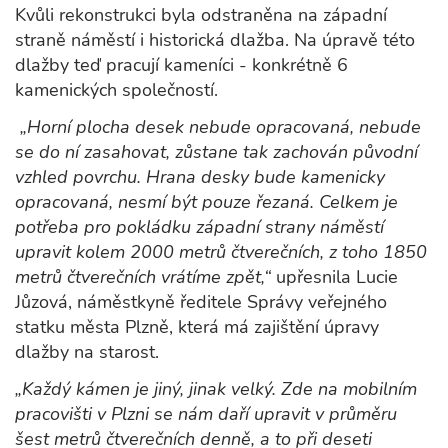
Kvůli rekonstrukci byla odstraněna na západní
straně náměstí i historická dlažba. Na úpravě této
dlažby teď pracují kameníci - konkrétně 6
kamenických společností.
„Horní plocha desek nebude opracovaná, nebude
se do ní zasahovat, zůstane tak zachován původní
vzhled povrchu. Hrana desky bude kamenicky
opracovaná, nesmí být pouze řezaná. Celkem je
potřeba pro pokládku západní strany náměstí
upravit kolem 2000 metrů čtverečních, z toho 1850
metrů čtverečních vrátíme zpět,“
upřesnila Lucie
Jůzová, náměstkyně ředitele Správy veřejného
statku města Plzně, která má zajištění úpravy
dlažby na starost.
„Každý kámen je jiný, jinak velký. Zde na mobilním
pracovišti v Plzni se nám daří upravit v průměru
šest metrů čtverečních denně, a to při deseti