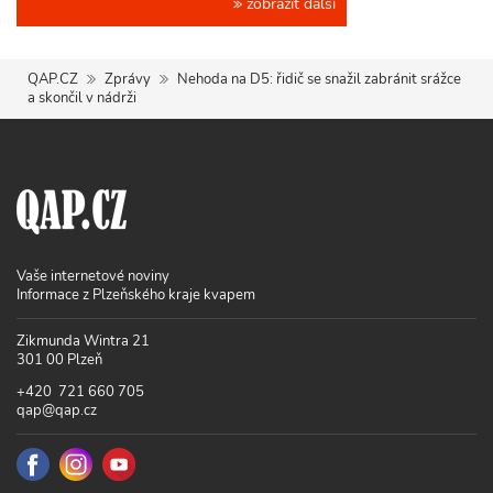
zobrazit další
QAP.CZ
Zprávy
Nehoda na D5: řidič se snažil zabránit srážce
a skončil v nádrži
Vaše internetové noviny
Informace z Plzeňského kraje kvapem
Zikmunda Wintra 21
301 00 Plzeň
+420 721 660 705
qap@qap.cz