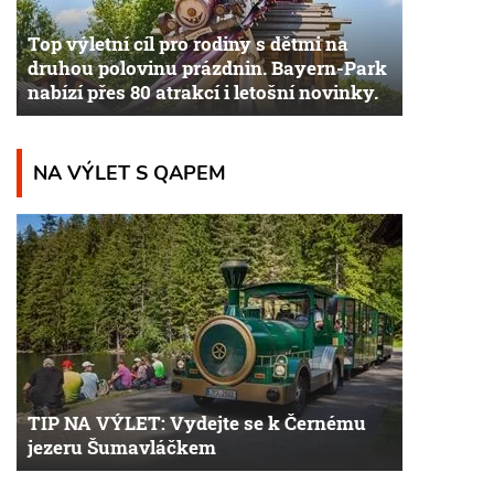
Top výletní cíl pro rodiny s dětmi na
druhou polovinu prázdnin. Bayern-Park
nabízí přes 80 atrakcí i letošní novinky.
NA VÝLET S QAPEM
TIP NA VÝLET: Vydejte se k Černému
jezeru Šumavláčkem