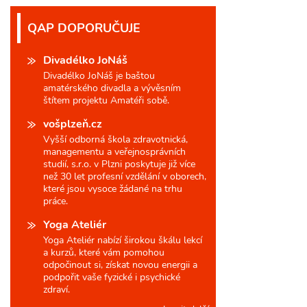
QAP DOPORUČUJE
Divadélko JoNáš
Divadélko JoNáš je baštou
amatérského divadla a vývěsním
štítem projektu Amatéři sobě.
vošplzeň.cz
Vyšší odborná škola zdravotnická,
managementu a veřejnosprávních
studií, s.r.o. v Plzni poskytuje již více
než 30 let profesní vzdělání v oborech,
které jsou vysoce žádané na trhu
práce.
Yoga Ateliér
Yoga Ateliér nabízí širokou škálu lekcí
a kurzů, které vám pomohou
odpočinout si, získat novou energii a
podpořit vaše fyzické i psychické
zdraví.