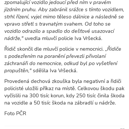
zpomalující vozidlo jedoucí před ním v pravém
jízdním pruhu. Aby zabránil srážce s tímto vozidlem,
strhl řízení, vyjel mimo těleso dálnice a následně se
vpravo střetl s travnatým svahem. Od toho se
vozidlo odrazilo a spadlo do dešťové usazovací
nádrže,"
uvedla mluvčí policie Iva Vršecká.
Řidič skončil dle mluvčí policie v nemocnici.
„Řidiče
s podezřením na poranění převezli přivolaní
záchranáři do nemocnice, odkud byl po vyšetření
propuštěn,"
sdělila Iva Vršecká.
Provedená dechová zkouška byla negativní a řidiči
policisté uložili příkaz na místě. Celkovou škodu pak
vyčíslili na 300 tisíc korun, kdy 250 tisíc činila škoda
na vozidle a 50 tisíc škoda na zábradlí u nádrže.
Foto PČR